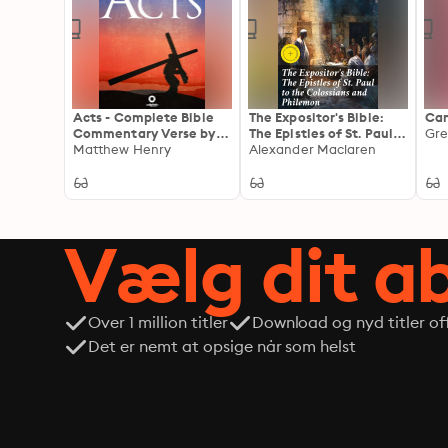
Acts - Complete Bible
The Expositor's Bible:
Can
Commentary Verse by
The Epistles of St. Paul
Gre
Verse
Matthew Henry
to the Colossians and
Alexander Maclaren
Philemon: Enriched
edition. Insightful
commentary on Pauline
epistles for spiritual
growth
Vælg dit 
Over 1 million titler
Download og nyd titler off
Det er nemt at opsige når som helst