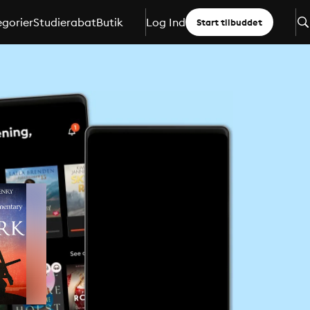
gorier
Studierabat
Butik
Log Ind
Start tilbuddet