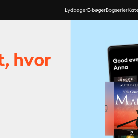
Lydbøger
E-bøger
Bogserier
Kate
t, hvor