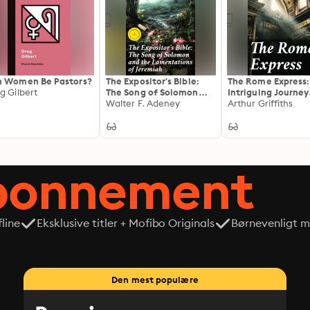
 Women Be Pastors?
The Expositor's Bible:
The Rome Express:
g Gilbert
The Song of Solomon
Intriguing Journey
and the Lamentations
Walter F. Adeney
Through Murder a
Arthur Griffiths
of Jeremiah: Enriched
Mystery on the Tra
edition. Unveiling Love
and Lament: A Biblical
Commentary
abonnement
line
Eksklusive titler + Mofibo Originals
Børnevenligt mi
Den mest populære