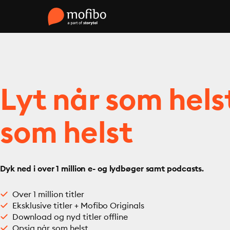
Lyt når som hels
som helst
Dyk ned i over 1 million e- og lydbøger samt podcasts.
Over 1 million titler
Eksklusive titler + Mofibo Originals
Download og nyd titler offline
Opsig når som helst