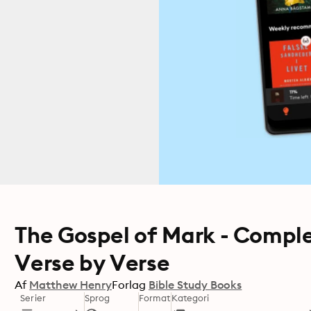
The Gospel of Mark - Compl
Verse by Verse
Af
Matthew Henry
Forlag
Bible Study Books
Serier
Sprog
Format
Kategori