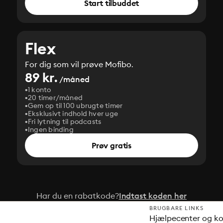
Start tilbuddet
Flex
For dig som vil prøve Mofibo.
89 kr.
/måned
1 konto
20 timer/måned
Gem op til 100 ubrugte timer
Eksklusivt indhold hver uge
Fri lytning til podcasts
Ingen binding
Prøv gratis
Har du en rabatkode?
Indtast koden her
BRUGBARE LINKS
Hjælpecenter og k