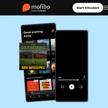
Start tilbuddet