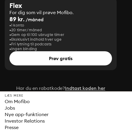
Flex
For dig som vil prøve Mofibo.
89 kr.
/måned
1 konto
20 timer/måned
Gem op til 100 ubrugte timer
Eksklusivt indhold hver uge
Fri lytning til podcasts
Ingen binding
Prøv gratis
Har du en rabatkode?
Indtast koden her
LÆS MERE
Om Mofibo
Jobs
Nye app-funktioner
Investor Relations
Presse