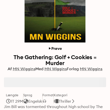
Prøve
The Gathering: Golf + Cookies =
Murder
Af
MN Wiggins
Med
MN Wiggins
Forlag
MN Wiggins
Længde
Sprog
Format
Kategori
1T 29M
Engelsk
Thriller
Jim Bill was tormented throughout high school by The 