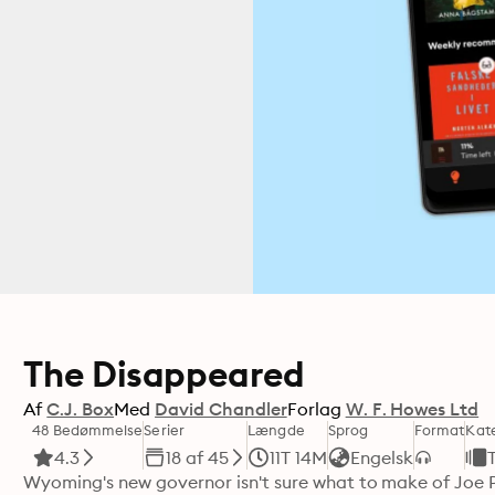
The Disappeared
Af
C.J. Box
Med
David Chandler
Forlag
W. F. Howes Ltd
48 Bedømmelse
Serier
Længde
Sprog
Format
Kat
4.3
18 af 45
11T 14M
Engelsk
T
Wyoming's new governor isn't sure what to make of Joe Pic