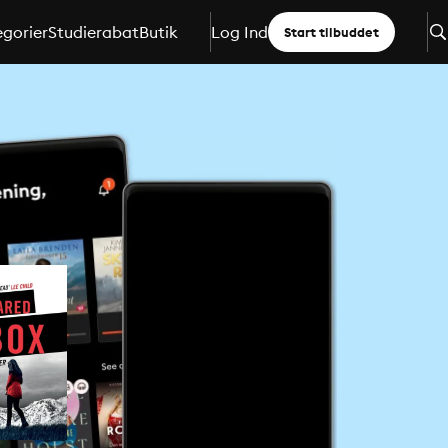
gorier
Studierabat
Butik
Log Ind
Start tilbuddet