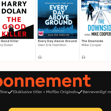
 Good Killer
Every Day Above Ground
The Downside
ry Dolan
Glen Erik Hamilton
Mike Cooper
abonnement
line
Eksklusive titler + Mofibo Originals
Børnevenligt mi