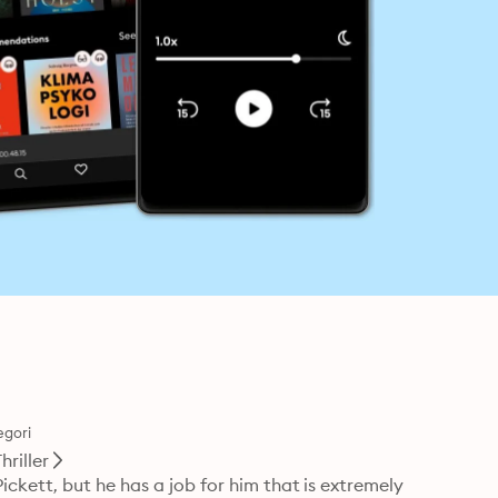
egori
hriller
kett, but he has a job for him that is extremely 