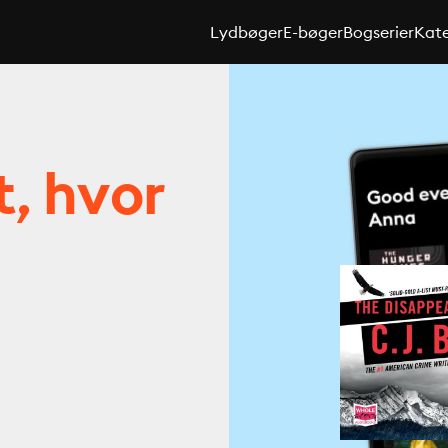
Lydbøger
E-bøger
Bogserier
Kate
t, hvor