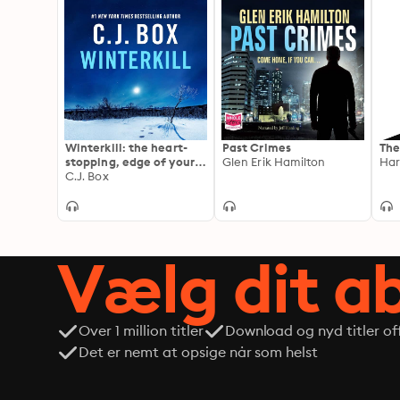
Winterkill: the heart-
Past Crimes
The
stopping, edge of your
Glen Erik Hamilton
Har
seat thriller in the must-
C.J. Box
read Joe Pickett series
Vælg dit 
Over 1 million titler
Download og nyd titler off
Det er nemt at opsige når som helst