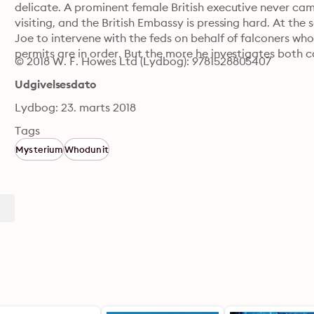
delicate. A prominent female British executive never ca
visiting, and the British Embassy is pressing hard. At th
Joe to intervene with the feds on behalf of falconers who
permits are in order. But the more he investigates both
© 2018 W. F. Howes Ltd (Lydbog): 9781528805407
Udgivelsesdato
Lydbog: 23. marts 2018
Tags
Mysterium
Whodunit