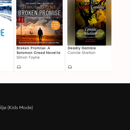
Broken Promise: A
Deadly Gamble
Suspi
Solomon Creed Novella
Connie Shelton
Josep
Simon Toyne
ljø (Kids Mode)