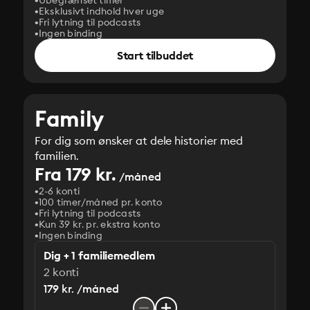
Ubegrænset timer
Eksklusivt indhold hver uge
Fri lytning til podcasts
Ingen binding
Start tilbuddet
Family
For dig som ønsker at dele historier med
familien.
Fra 179 kr.
/måned
2-6 konti
100 timer/måned pr. konto
Fri lytning til podcasts
Kun 39 kr. pr. ekstra konto
Ingen binding
Dig + 1 familiemedlem
2 konti
179 kr. /måned