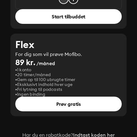
Start tilbuddet
Flex
For dig som vil prøve Mofibo.
89 kr.
/måned
1 konto
20 timer/måned
Gem op til 100 ubrugte timer
Eksklusivt indhold hver uge
Fri lytning til podcasts
Ingen binding
Prøv gratis
Har du en rabatkode?
Indtast koden her