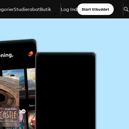
gorier
Studierabat
Butik
Log Ind
Start tilbuddet