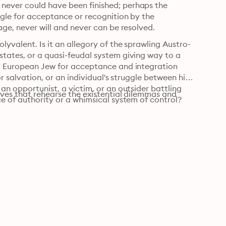
never could have been finished; perhaps the 
ggle for acceptance or recognition by the 
age, never will and never can be resolved.
lyvalent. Is it an allegory of the sprawling Austro-
tates, or a quasi-feudal system giving way to a 
al European Jew for acceptance and integration 
r salvation, or an individual's struggle between his 
an opportunist, a victim, or an outsider battling 
ives that rehearse the existential dilemmas and 
ce of authority or a whimsical system of control?