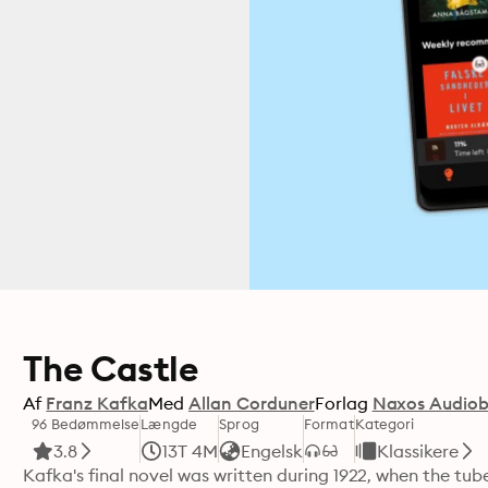
The Castle
Af
Franz Kafka
Med
Allan Corduner
Forlag
Naxos Audio
96 Bedømmelse
Længde
Sprog
Format
Kategori
3.8
13T 4M
Engelsk
Klassikere
Kafka's final novel was written during 1922, when the tube