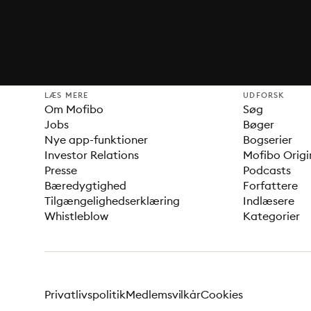
LÆS MERE
UDFORSK
Om Mofibo
Søg
Jobs
Bøger
Nye app-funktioner
Bogserier
Investor Relations
Mofibo Origi
Presse
Podcasts
Bæredygtighed
Forfattere
Tilgængelighedserklæring
Indlæsere
Whistleblow
Kategorier
Privatlivspolitik
Medlemsvilkår
Cookies