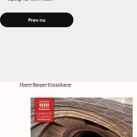
Prøv nu
Hjem
Bøger
Klassikere