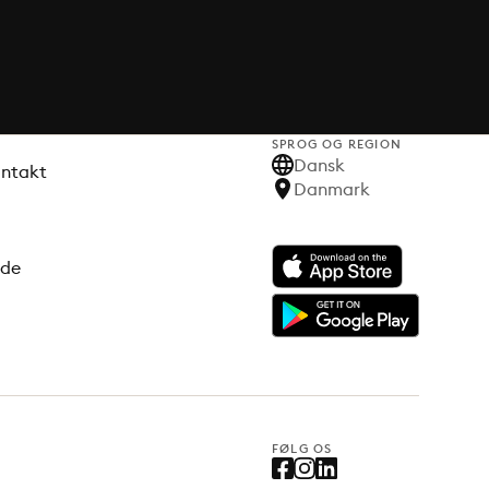
SPROG OG REGION
Dansk
ontakt
Danmark
ode
FØLG OS