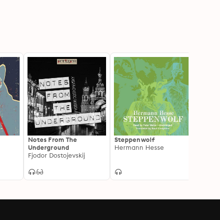
Notes From The
Steppenwolf
The B
Underground
Hermann Hesse
Fjodor
Fjodor Dostojevskij