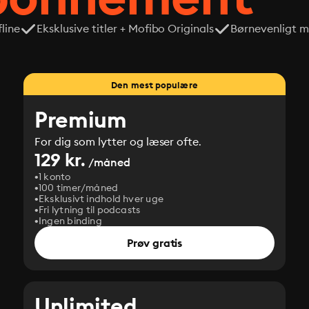
line
Eksklusive titler + Mofibo Originals
Børnevenligt mi
Den mest populære
Premium
For dig som lytter og læser ofte.
129 kr.
/måned
1 konto
100 timer/måned
Eksklusivt indhold hver uge
Fri lytning til podcasts
Ingen binding
Prøv gratis
Unlimited