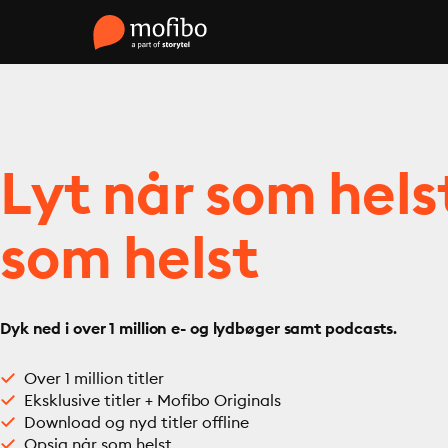
Lyt når som hels
som helst
Dyk ned i over 1 million e- og lydbøger samt podcasts.
Over 1 million titler
Eksklusive titler + Mofibo Originals
Download og nyd titler offline
Opsig når som helst