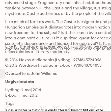
advanced stage. Fragmentary and unfinished, it perhaps 
tensions between K., the Castle and the village, K.'s stru
mysterious Castle authorities or by the people of the vill
Like much of Kafka's work, The Castle is enigmatic and po
Hungarian Empire as it disintegrates into modern nation s
new freedom for the subject? Is it the search by a centr
into a dominant culture? Is it a spiritual quest for grace o
sense of independence and his need for approval? Is K. is 
Like K., the reader is presented with conflicting perspect
against an elusive authority? Is the Castle a benign sour
uncertainties of literary modernity.
© 2014 Naxos Audiobooks (Lydbog): 9781843794066
© 2012 Wordsworth Editions (E-bog): 9781848704855
Oversættere: John Williams
Udgivelsesdato
Lydbog: 1. maj 2014
E-bog: 1. maj 2012
Tags
Klassisk historisk fiktion
Tjekkiet
Litterær
Oversat fiktion
Slotte