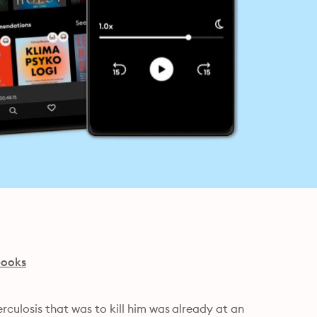
books
rculosis that was to kill him was already at an 