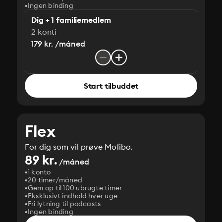
Ingen binding
Dig + 1 familiemedlem
2 konti
179 kr. /måned
Start tilbuddet
Flex
For dig som vil prøve Mofibo.
89 kr.
/måned
1 konto
20 timer/måned
Gem op til 100 ubrugte timer
Eksklusivt indhold hver uge
Fri lytning til podcasts
Ingen binding