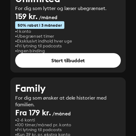
For dig som lytter og læser ubegrænset.
159 kr.
/måned
50% rabat i 3 måneder
1 konto
Ubegrænset timer
Eksklusivt indhold hver uge
Fri lytning til podcasts
Ingen binding
Start tilbuddet
Family
For dig som ønsker at dele historier med
familien.
Fra 179 kr.
/måned
2-6 konti
100 timer/måned pr. konto
Fri lytning til podcasts
Kun 39 kr. pr. ekstra konto