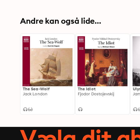
Andre kan også lide...
The Sea-Wolf
The Idiot
Uly
Jack London
Fjodor Dostojevskij
Jam
Vælg dit 