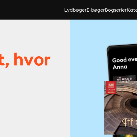
Lydbøger
E-bøger
Bogserier
Kate
t, hvor