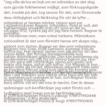
”Jag ville skriva en bok om en människa av det slag 
som gjorde folkhemmet möjligt, som förkroppsligade 
det, trodde på det, tog ansvar för det, som försvarade 
dess rätlinjighet och likriktning för att de lyfte 
människan ur hennes mörker; någon som var 
I möbelsnickaren Ragnar Johansson, född år noll, det 
folkhemmets sinnebild utan att vara en del av 
vill säga 1932, tyckte jag att jag fann honom. Ragnar är 
politiken.
en händernas man, men också tankens. Människans 
rationalitet är det som förmått henne att skapa något 
sådant som staten. Ragnar ser den som människans 
Ragnars mor Svea, född Svensson, kommer från en 
bättre jag. Han dyrkar staten som idé därför att den 
annan epok, det fattiga bondesamhälle som 
saknar människans godtycke. Den kan bestämma sig 
moderniteten gör allt för att lämna bakom sig. Hon 
för att göra det rättfärdiga, sanna och goda, och 
bakar och lagar, syltar och saftar. För Ragnar är hon 
sedan hålla sig till det. Människan däremot faller hela 
en kvarleva från en värld som aldrig får komma åter. 
Det är Ragnars dotter Elsa som konstaterar att Ragnar 
tiden. Hon tyngs av lidelser, drifter och svagheter. 
Men i det tidevarv som väntar efter hans era blir han 
är svensken och svensken är han, och Ragnar förstår 
smärtsamt främmande.
bara alltför väl att det inte är beröm. Det är dessa 
spänningar och konfliktlinjer jag velat förstå och 
tydliggöra med Sveas son en berättelse om 
© 2018 Bokförlaget Polaris (Lydbog): 9789177950448
folkhemmet.”/Lena Andersson
© 2018 Bokförlaget Polaris (E-bog): 9789177950400