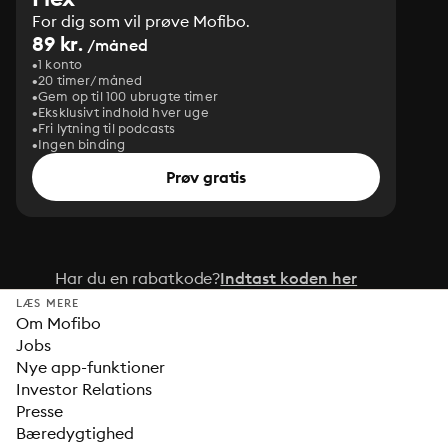
For dig som vil prøve Mofibo.
89 kr.
/måned
1 konto
20 timer/måned
Gem op til 100 ubrugte timer
Eksklusivt indhold hver uge
Fri lytning til podcasts
Ingen binding
Prøv gratis
Har du en rabatkode?
Indtast koden her
LÆS MERE
Om Mofibo
Jobs
Nye app-funktioner
Investor Relations
Presse
Bæredygtighed