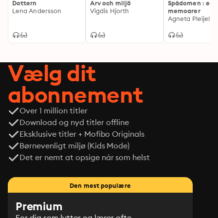
Dottern
Arv och miljö
Spådomen : en f
Lena Andersson
Vigdis Hjorth
memoarer
Agneta Pleijel
Vælg dit
abonnement
Over 1 million titler
Download og nyd titler offline
Eksklusive titler + Mofibo Originals
Børnevenligt miljø (Kids Mode)
Det er nemt at opsige når som helst
Den mest populære
Premium
For dig som lytter og læser ofte.