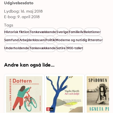
Udgivelsesdato
Lydbog: 16. maj 2018
E-bog: 9. april 2018
Tags
Historisk fiktion
Tankevækkende
Sverige
Familieliv
Relationer
Samfund
Arbejderklassen
Politik
Moderne og nutidig litteratur
Underholdende
Tankevækkende
Satire
1900-tallet
Andre kan også lide...