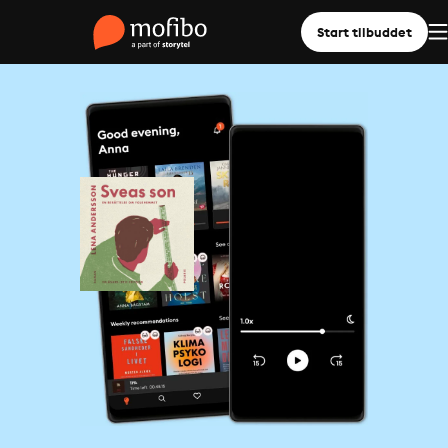
Start tilbuddet