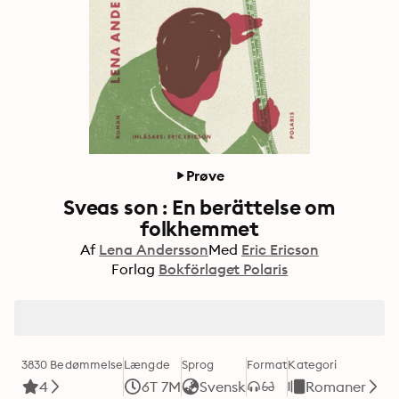
Prøve
Sveas son : En berättelse om
folkhemmet
Af
Lena Andersson
Med
Eric Ericson
Forlag
Bokförlaget Polaris
3830 Bedømmelse
Længde
Sprog
Format
Kategori
4
6T 7M
Svensk
Romaner