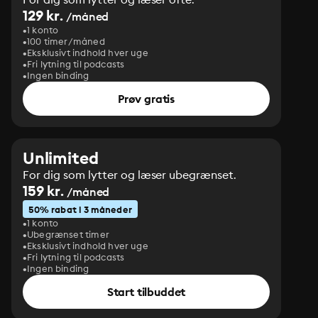
129 kr.
/måned
1 konto
100 timer/måned
Eksklusivt indhold hver uge
Fri lytning til podcasts
Ingen binding
Prøv gratis
Unlimited
For dig som lytter og læser ubegrænset.
159 kr.
/måned
50% rabat i 3 måneder
1 konto
Ubegrænset timer
Eksklusivt indhold hver uge
Fri lytning til podcasts
Ingen binding
Start tilbuddet