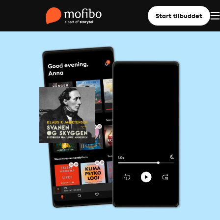
Start tilbuddet