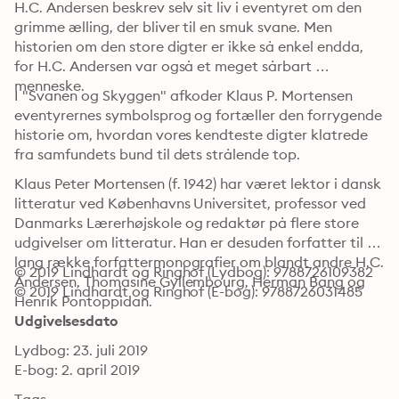
H.C. Andersen beskrev selv sit liv i eventyret om den 
grimme ælling, der bliver til en smuk svane. Men 
historien om den store digter er ikke så enkel endda, 
for H.C. Andersen var også et meget sårbart 
menneske.
I "Svanen og Skyggen" afkoder Klaus P. Mortensen 
eventyrernes symbolsprog og fortæller den forrygende 
historie om, hvordan vores kendteste digter klatrede 
fra samfundets bund til dets strålende top.
Klaus Peter Mortensen (f. 1942) har været lektor i dansk 
litteratur ved Københavns Universitet, professor ved 
Danmarks Lærerhøjskole og redaktør på flere store 
udgivelser om litteratur. Han er desuden forfatter til en 
lang række forfattermonografier om blandt andre H.C. 
© 2019 Lindhardt og Ringhof (Lydbog): 9788726109382
Andersen, Thomasine Gyllembourg, Herman Bang og 
© 2019 Lindhardt og Ringhof (E-bog): 9788726031485
Henrik Pontoppidan.
Udgivelsesdato
Lydbog: 23. juli 2019
E-bog: 2. april 2019