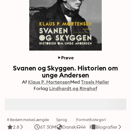
Prøve
Svanen og Skyggen. Historien om
unge Andersen
Af
Klaus P. Mortensen
Med
Troels Møller
Forlag
Lindhardt og Ringhof
8 Bedømmelse
Længde
Sprog
Format
Kategori
2.8
6T 30M
Dansk
Biografier