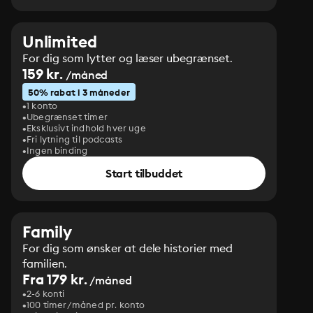
Unlimited
For dig som lytter og læser ubegrænset.
159 kr.
/måned
50% rabat i 3 måneder
1 konto
Ubegrænset timer
Eksklusivt indhold hver uge
Fri lytning til podcasts
Ingen binding
Start tilbuddet
Family
For dig som ønsker at dele historier med
familien.
Fra 179 kr.
/måned
2-6 konti
100 timer/måned pr. konto