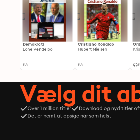
Demokrati
Cristiano Ronaldo
Ord
Lone Vendelbo
Hubert Nielsen
Kri
Vælg dit 
Over 1 million titler
Download og nyd titler off
Det er nemt at opsige når som helst