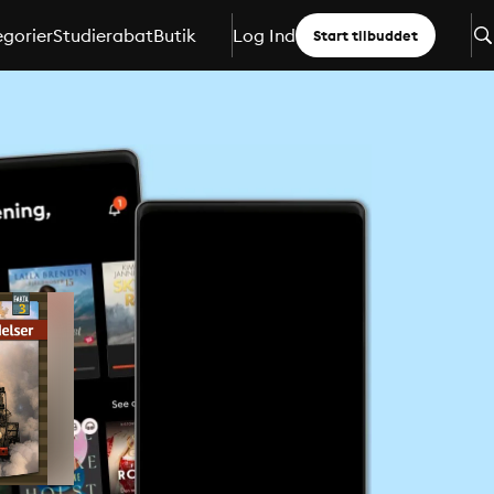
gorier
Studierabat
Butik
Log Ind
Start tilbuddet