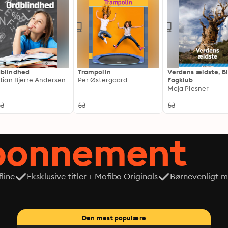
blindhed
Trampolin
Verdens ældste, B
stian Bjerre Andersen
Per Østergaard
Fagklub
Maja Plesner
abonnement
line
Eksklusive titler + Mofibo Originals
Børnevenligt mi
Den mest populære