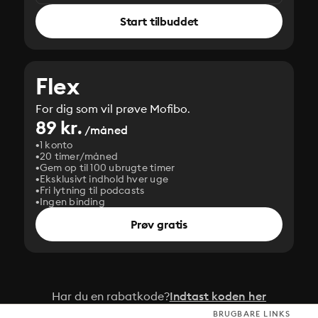
Start tilbuddet
Flex
For dig som vil prøve Mofibo.
89 kr.
/måned
1 konto
20 timer/måned
Gem op til 100 ubrugte timer
Eksklusivt indhold hver uge
Fri lytning til podcasts
Ingen binding
Prøv gratis
Har du en rabatkode?
Indtast koden her
BRUGBARE LINKS