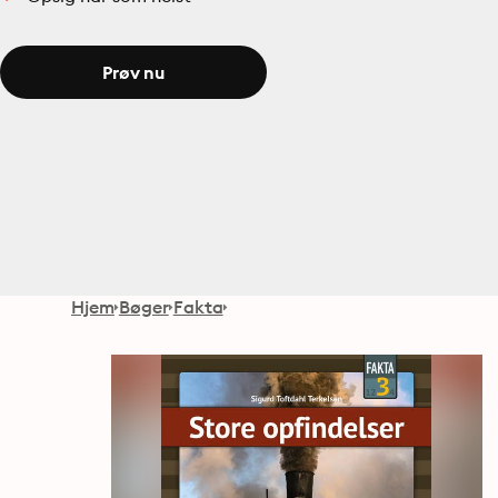
Prøv nu
Hjem
Bøger
Fakta