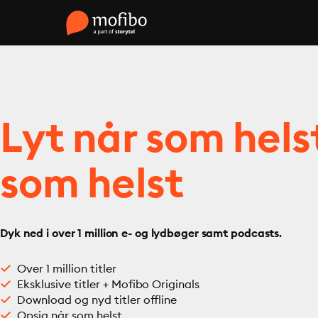
Lyt når som hels
som helst
Dyk ned i over 1 million e- og lydbøger samt podcasts.
Over 1 million titler
Eksklusive titler + Mofibo Originals
Download og nyd titler offline
Opsig når som helst