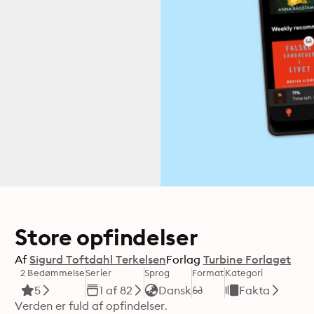
Store opfindelser
Af
Sigurd Toftdahl Terkelsen
Forlag
Turbine Forlaget
2 Bedømmelse
Serier
Sprog
Format
Kategori
5
1 af 82
Dansk
Fakta
Verden er fuld af opfindelser.
