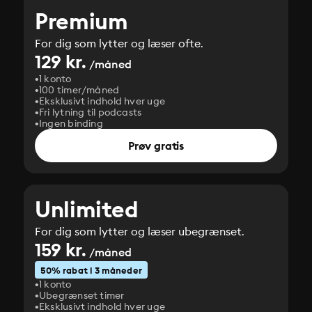
Premium
For dig som lytter og læser ofte.
129 kr.
/måned
1 konto
100 timer/måned
Eksklusivt indhold hver uge
Fri lytning til podcasts
Ingen binding
Prøv gratis
Unlimited
For dig som lytter og læser ubegrænset.
159 kr.
/måned
50% rabat i 3 måneder
1 konto
Ubegrænset timer
Eksklusivt indhold hver uge