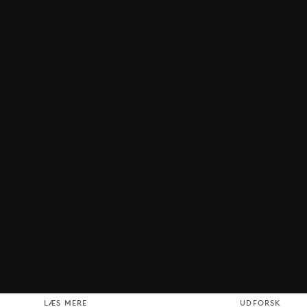
LÆS MERE
UDFORSK