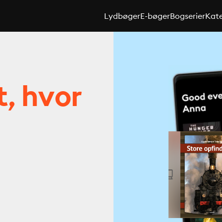
Lydbøger
E-bøger
Bogserier
Kate
t, hvor