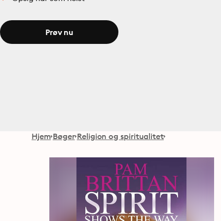
Prøv nu
Hjem
Bøger
Religion og spiritualitet