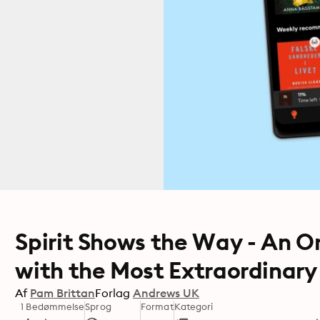
Spirit Shows the Way - An 
with the Most Extraordinary
Af
Pam Brittan
Forlag
Andrews UK
1 Bedømmelse
Sprog
Format
Kategori