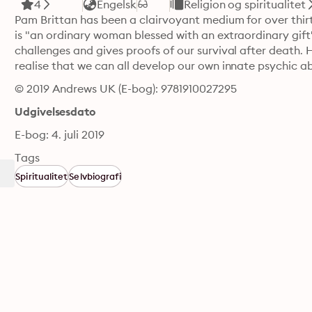
4
Engelsk
Religion og spiritualitet
Pam Brittan has been a clairvoyant medium for over thirt
is "an ordinary woman blessed with an extraordinary gift". 
challenges and gives proofs of our survival after death. He
realise that we can all develop our own innate psychic abi
© 2019 Andrews UK (E-bog): 9781910027295
Udgivelsesdato
E-bog: 4. juli 2019
Tags
Spiritualitet
Selvbiografi