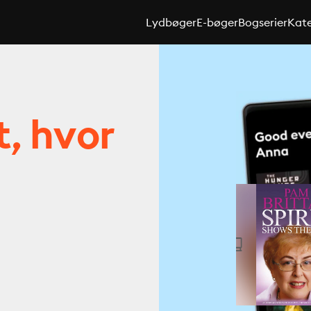
Lydbøger
E-bøger
Bogserier
Kate
t, hvor