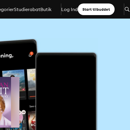
gorier
Studierabat
Butik
Log Ind
Start tilbuddet