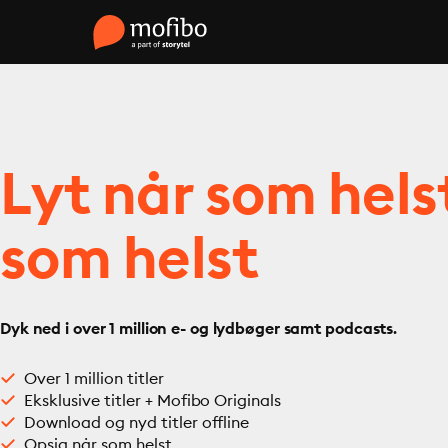
Lyt når som hels
som helst
Dyk ned i over 1 million e- og lydbøger samt podcasts.
Over 1 million titler
Eksklusive titler + Mofibo Originals
Download og nyd titler offline
Opsig når som helst