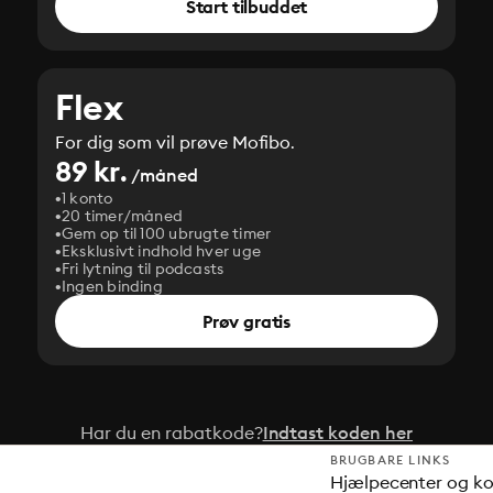
Start tilbuddet
Flex
For dig som vil prøve Mofibo.
89 kr.
/måned
1 konto
20 timer/måned
Gem op til 100 ubrugte timer
Eksklusivt indhold hver uge
Fri lytning til podcasts
Ingen binding
Prøv gratis
Har du en rabatkode?
Indtast koden her
BRUGBARE LINKS
Hjælpecenter og k