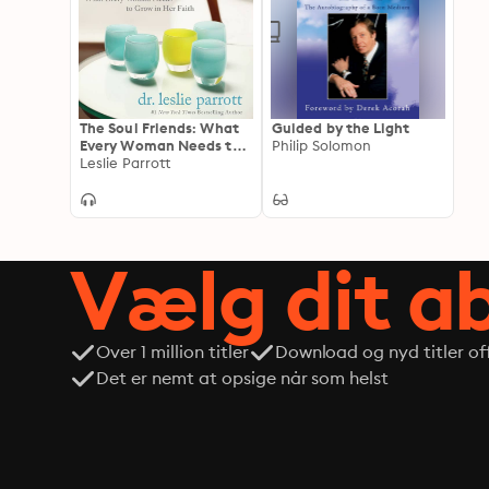
The Soul Friends: What
Guided by the Light
Every Woman Needs to
Philip Solomon
Grow in Her Faith
Leslie Parrott
Vælg dit 
Over 1 million titler
Download og nyd titler off
Det er nemt at opsige når som helst