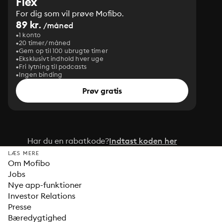
Flex
For dig som vil prøve Mofibo.
89 kr.
/måned
1 konto
20 timer/måned
Gem op til 100 ubrugte timer
Eksklusivt indhold hver uge
Fri lytning til podcasts
Ingen binding
Prøv gratis
Har du en rabatkode?
Indtast koden her
LÆS MERE
Om Mofibo
Jobs
Nye app-funktioner
Investor Relations
Presse
Bæredygtighed