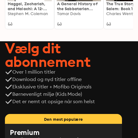
Haggai, Zechariah,
A General History of
The True Story o
and Malachi: A 12-
the Sabbatarian
Salem: Book 1-7:
Week Study
Stephen M. Coleman
Churches: Exploring
Tamar Davis
Wonders of the
the Legacy of
Invisible World,
Sabbath Observance
Salem Witchcra
House of John
Procter, A Short
History of the 
Vælg dit
Village Witchcr
Trials…
abonnement
Over 1 million titler
Download og nyd titler offline
Eksklusive titler + Mofibo Originals
Børnevenligt miljø (Kids Mode)
Det er nemt at opsige når som helst
Den mest populære
Premium