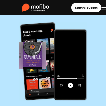
Start tilbuddet