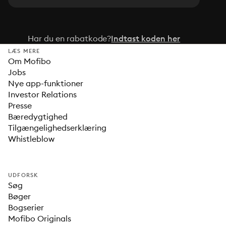
Har du en rabatkode?
Indtast koden her
LÆS MERE
Om Mofibo
Jobs
Nye app-funktioner
Investor Relations
Presse
Bæredygtighed
Tilgængelighedserklæring
Whistleblow
UDFORSK
Søg
Bøger
Bogserier
Mofibo Originals