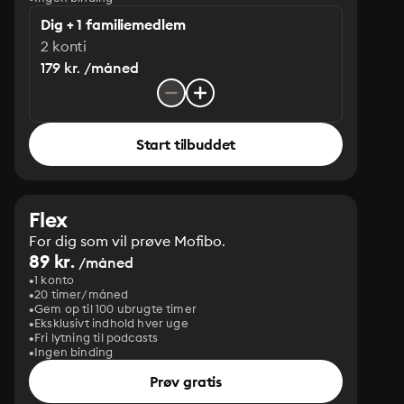
Dig + 1 familiemedlem
2 konti
179 kr. /måned
Start tilbuddet
Flex
For dig som vil prøve Mofibo.
89 kr.
/måned
1 konto
20 timer/måned
Gem op til 100 ubrugte timer
Eksklusivt indhold hver uge
Fri lytning til podcasts
Ingen binding
Prøv gratis