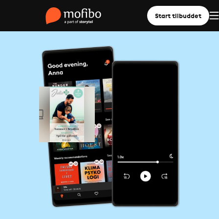
Start tilbuddet