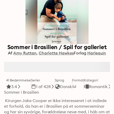
Sommer i Brasilien / Spil for galleriet
Af
Amy Ruttan
Charlotte Hawkes
Forlag
Harlequin
41 Bedømmelse
Serier
Sprog
Format
Kategori
3.4
1 af 428
Dansk
Romantik
Sommer i Brasilien
 Kirurgen Jake Cooper er ikke interesseret i at indlede 
et forhold, da han er i Brasilien på et sommerseminar 
og har sin syvårige, forældreløse nevø med, i håb om at 