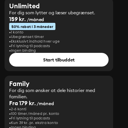
Unlimited
For dig som lytter og læser ubegrænset.
159 kr.
/måned
50% rabat i 3 måneder
1 konto
Ubegrænset timer
Eksklusivt indhold hver uge
Fri lytning til podcasts
Ingen binding
Start tilbuddet
Family
For dig som ønsker at dele historier med
familien.
Fra 179 kr.
/måned
2-6 konti
100 timer/måned pr. konto
Fri lytning til podcasts
Kun 39 kr. pr. ekstra konto
Ingen binding