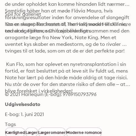
de under opholdet kan komme hinanden lidt nærmere. 
Samtidig håber han at møde Flávia Maura, hvis 
Spil for galleriet
forskningsresultater inden for anvendelse af slangegift 
han er meget fascineret af, men ved mødet er der mere 
 Da en skuespiller hastes til The Hollywood Hills Clinic, 
end slangegiften, som fascinerer ham.
tørner dr. Florence Chiu øjeblikkeligt sammen med den 
arrogante læge fra New York, Nate King. Men et 
uventet kys skaber en mediestorm, og de to rivaler 
tvinges til at lade, som om at de er det perfekte par!
 Kun Flo, som har oplevet en nyretransplantation i sin 
fortid, er fast besluttet på at leve sit liv fuldt ud, mens 
Nate har lært på den hårde måde aldrig at tage risici. 
Nu står de over for den største risiko af dem alle – at 
blive forelsket i virkeligheden!
© 2021 Harlequin (E-bog): 9789150793796
Udgivelsesdato
E-bog: 1. juni 2021
Tags
Kærlighed
Læger
Lægeromaner
Moderne romance