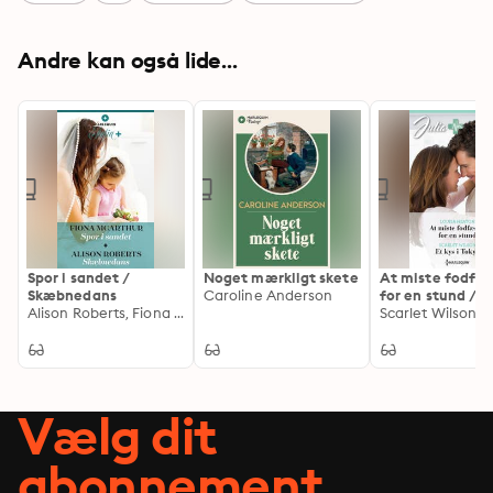
Andre kan også lide...
Spor i sandet /
Noget mærkligt skete
At miste fodfæ
Skæbnedans
Caroline Anderson
for en stund / Et
Alison Roberts, Fiona McArthur
Tokyo
Vælg dit
abonnement