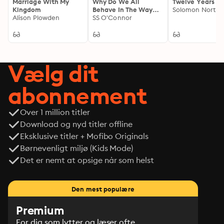
Marriage With My
Why Do We All
Twelve Years a 
Kingdom
Behave In The Way
Solomon Northu
Alison Plowden
We Do?
SS O'Connor
Vælg dit
abonnement
Over 1 million titler
Download og nyd titler offline
Eksklusive titler + Mofibo Originals
Børnevenligt miljø (Kids Mode)
Det er nemt at opsige når som helst
Den mest populære
Premium
For dig som lytter og læser ofte.