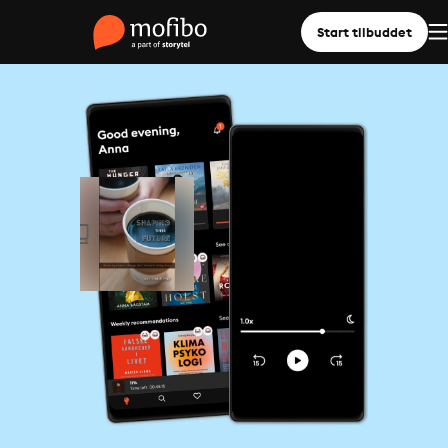
Start tilbuddet