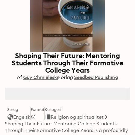
Shaping Their Future: Mentoring
Students Through Their Formative
College Years
Af
Guy Chmieleski
Forlag
Seedbed Publishing
Sprog
Format
Kategori
Engelsk
Religion og spiritualitet
Shaping Their Future-Mentoring College Students 
Through Their Formative College Years is a profoundly 