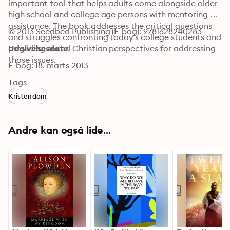
important tool that helps adults come alongside older 
high school and college age persons with mentoring 
assistance. The book addresses the critical questions 
© 2013 Seedbed Publishing (E-bog): 9781628240283
and struggles confronting today's college students and 
providing sound Christian perspectives for addressing 
Udgivelsesdato
those issues.
E-bog: 18. marts 2013
Tags
Kristendom
Andre kan også lide...