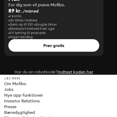
For dig som vil prøve Mofibo.
89 kr.
/måned
1 konto
20 timer/måned
Gem op til 100 ubrugte timer
Eksklusivt indhold hver uge
Fri lytning til podcasts
Ingen binding
Prøv gratis
Har du en rabatkode?
Indtast koden her
LÆS MERE
Om Mofibo
Jobs
Nye app-funktioner
Investor Relations
Presse
Bæredygtighed