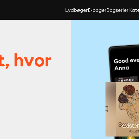
Lydbøger
E-bøger
Bogserier
Kate
t, hvor