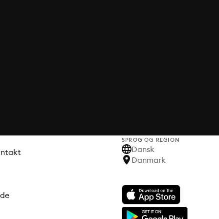
SPROG OG REGION
Dansk
ontakt
Danmark
ode