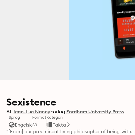
Sexistence
Af
Jean-Luc Nancy
Forlag
Fordham University Press
Sprog
Format
Kategori
Engelsk
Fakta
"[From] our preeminent living philosopher of being-with. 