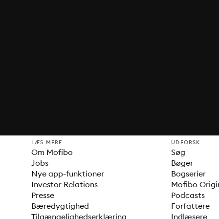
LÆS MERE
UDFORSK
Om Mofibo
Søg
Jobs
Bøger
Nye app-funktioner
Bogserier
Investor Relations
Mofibo Origi
Presse
Podcasts
Bæredygtighed
Forfattere
Tilgængelighedserklæring
Indlæsere