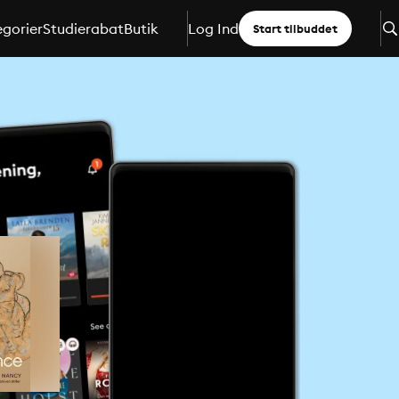
gorier
Studierabat
Butik
Log Ind
Start tilbuddet