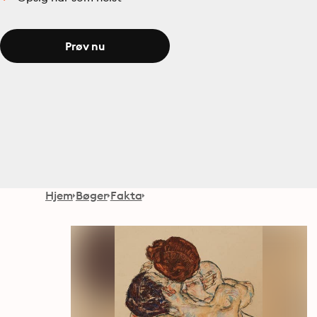
Prøv nu
Hjem
Bøger
Fakta