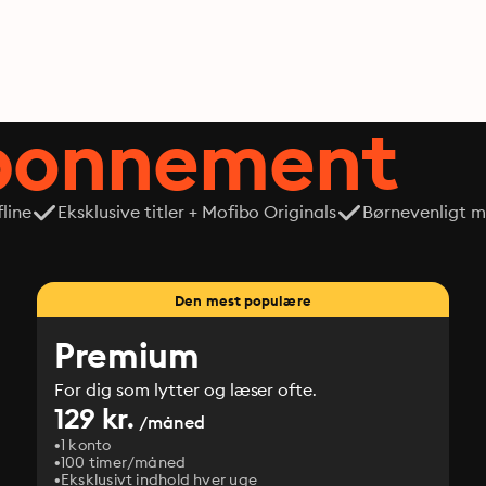
abonnement
line
Eksklusive titler + Mofibo Originals
Børnevenligt mi
Den mest populære
Premium
For dig som lytter og læser ofte.
129 kr.
/måned
1 konto
100 timer/måned
Eksklusivt indhold hver uge