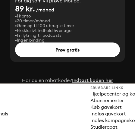
For dig som vil prøve Mofibo.
89 kr.
/måned
1 konto
20 timer/måned
Gem op til 100 ubrugte timer
Eksklusivt indhold hver uge
Fri lytning til podcasts
Ingen binding
Prøv gratis
Har du en rabatkode?
Indtast koden her
BRUGBARE LINKS
Hjælpecenter og k
Abonnementer
Køb gavekort
nals
Indløs gavekort
Indløs kampagnek
Studierabat