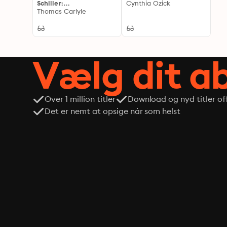
Schiller:
Cynthia Ozick
Comprehending an
Thomas Carlyle
Examination of His
Works
Vælg dit 
Over 1 million titler
Download og nyd titler off
Det er nemt at opsige når som helst