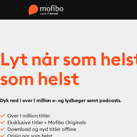
Lyt når som hels
som helst
Dyk ned i over 1 million e- og lydbøger samt podcasts.
Over 1 million titler
Eksklusive titler + Mofibo Originals
Download og nyd titler offline
Opsig når som helst