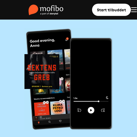
Start tilbuddet