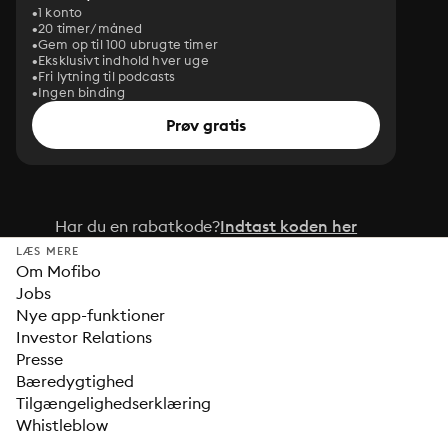
1 konto
20 timer/måned
Gem op til 100 ubrugte timer
Eksklusivt indhold hver uge
Fri lytning til podcasts
Ingen binding
Prøv gratis
Har du en rabatkode?
Indtast koden her
LÆS MERE
Om Mofibo
Jobs
Nye app-funktioner
Investor Relations
Presse
Bæredygtighed
Tilgængelighedserklæring
Whistleblow