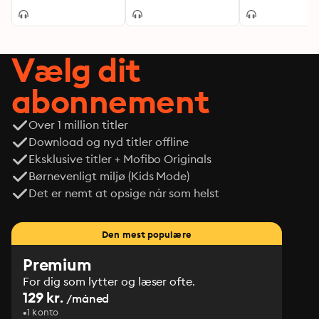
sektmedlemmer
beretter indefra
Vælg dit
abonnement
Over 1 million titler
Download og nyd titler offline
Eksklusive titler + Mofibo Originals
Børnevenligt miljø (Kids Mode)
Det er nemt at opsige når som helst
Den mest populære
Premium
For dig som lytter og læser ofte.
129 kr.
/måned
1 konto