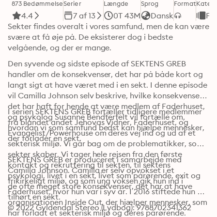
873 Bedømmelse
Serier
Længde
Sprog
Format
Katego
4.4
7 af 13
0T 43M
Dansk
Fa
Sekter findes overalt i vores samfund, men de kan være 
svære at få øje på. De eksisterer dog i bedste 
velgående, og der er mange.
Den syvende og sidste episode af SEKTENS GREB 
handler om de konsekvenser, det har på både kort og 
langt sigt at have været med i en sekt. I denne episode 
vil Camilla Johnson selv beskrive, hvilke konsekvenser 
det har haft for hende at være medlem af Faderhuset, 
I serien SEKTENS GREB fortæller tidligere medlemmer 
og psykolog Susanne Bendterfelt vil fortælle om, 
fra blandet andet Jehovas Vidner, Faderhuset, og 
hvordan vi som samfund bedst kan hjælpe mennesker, 
Evangelist/Powerhouse om deres vej ind og ud af et 
der forlader en sekt. 
sekterisk miljø. Vi går bag om de problematikker, som 
sekter skaber. Vi tager hele rejsen fra den første 
SEKTENS GREB er produceret i samarbejde med 
kontakt og rekruttering til sekten, til sektens 
Camilla Johnson. Camilla er selv opvokset i et 
psykologi, livet i en sekt, livet som pårørende, exit og 
frikirkeligt miljø, og som ung voksen gik hun ind i 
de ofte meget store kon­sekvenser, det har at have 
Faderhuset, hvor hun var i syv år. I 2016 stiftede hun 
tilhørt en sekt.
organisationen Inside Out, der hjælper mennesker, som 
© 2022 Gyldendal Stereo (Lydbog): 9788702341362
har forladt et sekterisk miljø og deres pårørende.