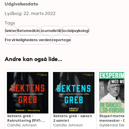
Udgivelsesdato
Lydbog: 22. marts 2022
Tags
Sekter
Retsmedicin
Journalistik
Socialpsykologi
Fra virkelighedens verden
reportage
Andre kan også lide...
Sektens greb -
Sektens greb - sæson
Eksperimenter 
Rekruttering EP#1:
2 samlet
mennesker - De
Tidligere
Camilla Johnson
Camilla Johnson
danske LSD fors
Gyldendal Stere