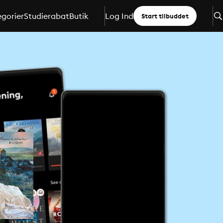
gorier
Studierabat
Butik
Log Ind
Start tilbuddet