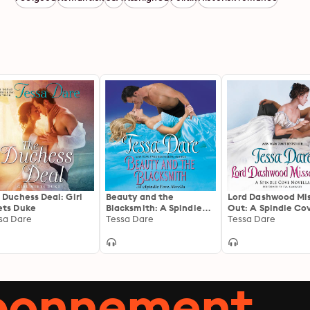
 Duchess Deal: Girl
Beauty and the
Lord Dashwood Mi
ts Duke
Blacksmith: A Spindle
Out: A Spindle Co
sa Dare
Cove Novella
Tessa Dare
Novella
Tessa Dare
abonnement