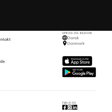
SPROG OG REGION
Dansk
ontakt
Danmark
ode
FØLG OS