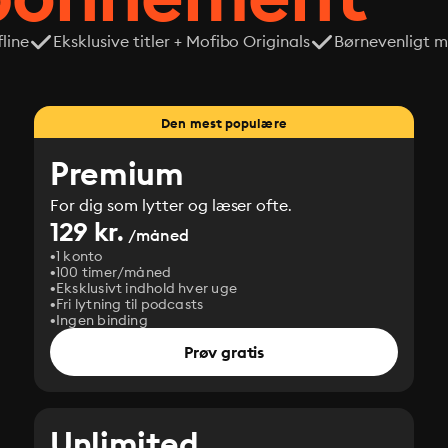
line
Eksklusive titler + Mofibo Originals
Børnevenligt mi
Den mest populære
Premium
For dig som lytter og læser ofte.
129 kr.
/måned
1 konto
100 timer/måned
Eksklusivt indhold hver uge
Fri lytning til podcasts
Ingen binding
Prøv gratis
Unlimited