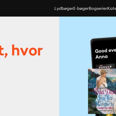
Lydbøger
E-bøger
Bogserier
Kate
t, hvor