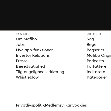
LÆS MERE
UDFORSK
Om Mofibo
Søg
Jobs
Bøger
Nye app-funktioner
Bogserier
Investor Relations
Mofibo Origi
Presse
Podcasts
Bæredygtighed
Forfattere
Tilgængelighedserklæring
Indlæsere
Whistleblow
Kategorier
Privatlivspolitik
Medlemsvilkår
Cookies