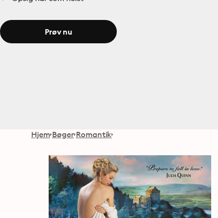
Prøv nu
Hjem
Bøger
Romantik