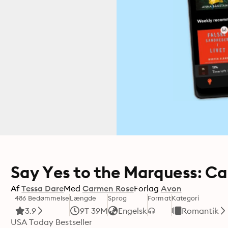
Say Yes to the Marquess: Ca
Af
Tessa Dare
Med
Carmen Rose
Forlag
Avon
486 Bedømmelse
Længde
Sprog
Format
Kategori
3.9
9T 39M
Engelsk
Romantik
USA Today Bestseller