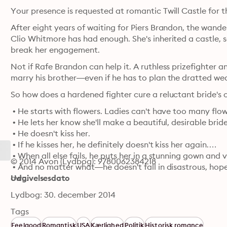
Your presence is requested at romantic Twill Castle for th
After eight years of waiting for Piers Brandon, the wande
Clio Whitmore has had enough. She's inherited a castle,
break her engagement.
Not if Rafe Brandon can help it. A ruthless prizefighter an
marry his brother—even if he has to plan the dratted wed
So how does a hardened fighter cure a reluctant bride's 
 • He starts with flowers. Ladies can't have too many flow
 • He lets her know she'll make a beautiful, desirable bride
 • He doesn't kiss her.

 • If he kisses her, he definitely doesn't kiss her again.

 • When all else fails, he puts her in a stunning gown an
© 2014 Avon (Lydbog): 9780062384218
 • And no matter what—he doesn't fall in disastrous, hope
own.
Udgivelsesdato
Lydbog: 30. december 2014
Tags
Feelgood
Romantisk
USA
Kærlighed
Politik
Historisk romance