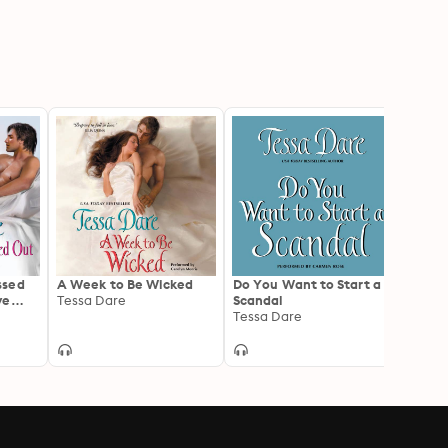
ssed
A Week to Be Wicked
Do You Want to Start a
A Rog
ve
Tessa Dare
Scandal
Name
Tessa Dare
Sarah