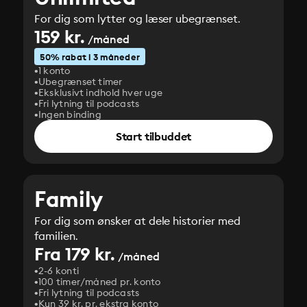
For dig som lytter og læser ubegrænset.
159 kr.
/måned
50% rabat i 3 måneder
1 konto
Ubegrænset timer
Eksklusivt indhold hver uge
Fri lytning til podcasts
Ingen binding
Start tilbuddet
Family
For dig som ønsker at dele historier med
familien.
Fra 179 kr.
/måned
2-6 konti
100 timer/måned pr. konto
Fri lytning til podcasts
Kun 39 kr. pr. ekstra konto