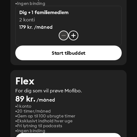
Ingen binding
Dig + 1 familiemedlem
2 konti
179 kr. /måned
Start tilbuddet
Flex
For dig som vil prøve Mofibo.
89 kr.
/måned
1 konto
20 timer/måned
Gem op til 100 ubrugte timer
Eksklusivt indhold hver uge
Fri lytning til podcasts
Ingen binding