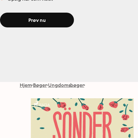
Prøv nu
Hjem
Bøger
Ungdomsbøger