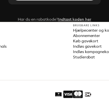
Har du en rabatkode?
Indtast koden her
BRUGBARE LINKS
Hjælpecenter og k
Abonnementer
Køb gavekort
nals
Indløs gavekort
Indløs kampagnek
Studierabat