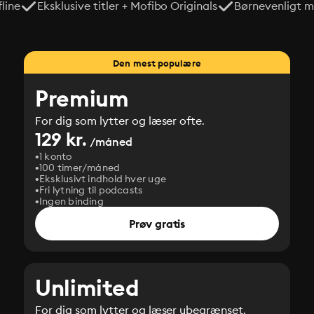
line
Eksklusive titler + Mofibo Originals
Børnevenligt mi
Den mest populære
Premium
For dig som lytter og læser ofte.
129 kr.
/måned
1 konto
100 timer/måned
Eksklusivt indhold hver uge
Fri lytning til podcasts
Ingen binding
Prøv gratis
Unlimited
For dig som lytter og læser ubegrænset.