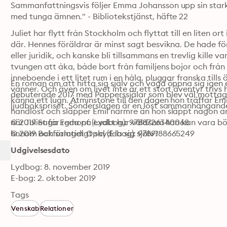
Sammanfattningsvis följer Emma Johansson upp sin st
med tunga ämnen." - Bibliotekstjänst, häfte 22
Juliet har flytt från Stockholm och flyttat till en liten o
där. Hennes föräldrar är minst sagt besvikna. De hade fö
eller juridik, och kanske bli tillsammans en trevlig kille 
tvungen att åka, både bort från familjens bojor och från
inneboende i ett litet rum i en håla, pluggar franska till
En roman om att hitta sig själv och våga öppna sig igen
vänner. Och även om livet inte är ett stort äventyr trivs h
debuterade 2017 med Papperssjälar som blev väl mottage
känna ett lugn. Åtminstone till den dagen hon träffar Emil.
ljudbokspriset. Sönderslagen är en löst sammanhängande
handlöst och släpper Emil närmre än hon släppt någon a
när Juliet får reda på exakt hur våldsam han kan vara bör
© 2019 Saga Egmont (Lydbog): 9788726340068
© 2019 Bokförlaget Opal (E-bog): 9789188665249
honom och samtidigt skydda sig själv? 
Udgivelsesdato
Lydbog: 8. november 2019
E-bog: 2. oktober 2019
Tags
Venskab
Relationer