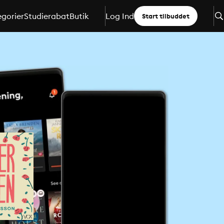
gorier
Studierabat
Butik
Log Ind
Start tilbuddet