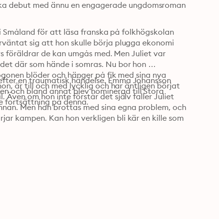
arka debut med ännu en engagerade ungdomsroman 
rt i Småland för att läsa franska på folkhögskolan 
rväntat sig att hon skulle börja plugga ekonomi 
vars föräldrar de kan umgås med. Men Juliet var 
 det där som hände i somras. Nu bor hon 
s ögonen blöder och hänger på fik med sina nya 
 efter en traumatisk händelse. Emma Johansson 
on, är till och med lycklig och har äntligen börjat 
n och bland annat blev nominerad till Stora 
 Även om hon inte förstår det själv faller Juliet 
 fortsättning på denna.
nnan. Men han brottas med sina egna problem, och 
jar kampen. Kan hon verkligen bli kär en kille som 