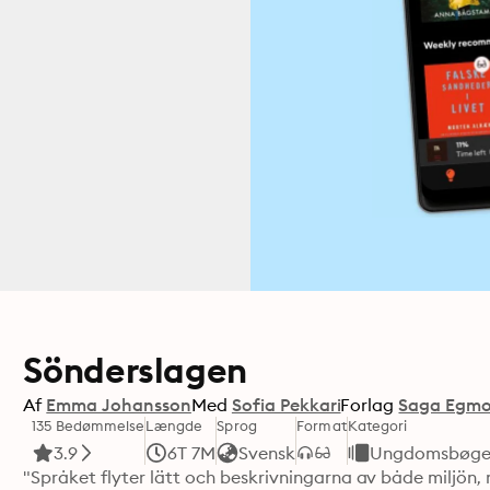
Sönderslagen
Af
Emma Johansson
Med
Sofia Pekkari
Forlag
Saga Egm
135 Bedømmelse
Længde
Sprog
Format
Kategori
3.9
6T 7M
Svensk
Ungdomsbøge
"Språket flyter lätt och beskrivningarna av både miljön, 