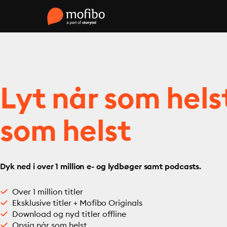
Lyt når som hels
som helst
Dyk ned i over 1 million e- og lydbøger samt podcasts.
Over 1 million titler
Eksklusive titler + Mofibo Originals
Download og nyd titler offline
Opsig når som helst