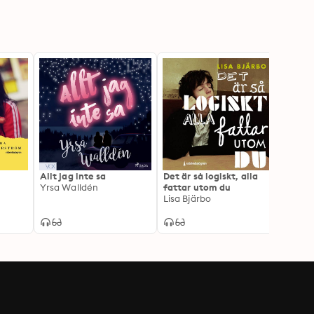
Allt jag inte sa
Det är så logiskt, alla
Flick
Yrsa Walldén
fattar utom du
Yrsa 
Lisa Bjärbo