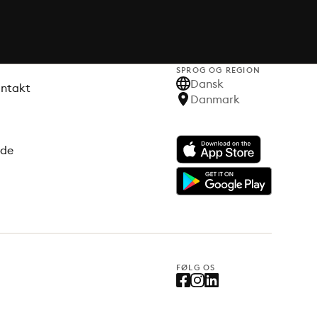
SPROG OG REGION
Dansk
ontakt
Danmark
ode
FØLG OS