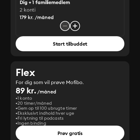
Dig + 1 familiemedlem
2 konti
179 kr. /måned
Start tilbuddet
Flex
For dig som vil prøve Mofibo.
89 kr.
/måned
1 konto
20 timer/måned
Gem op til 100 ubrugte timer
Eksklusivt indhold hver uge
Fri lytning til podcasts
Ingen binding
Prøv gratis