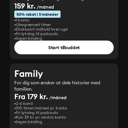
159 kr.
/måned
50% rabat i 3 måneder
1 konto
Ubegrænset timer
Eksklusivt indhold hver uge
Fri lytning til podcasts
Ingen binding
Start tilbuddet
Family
For dig som ønsker at dele historier med
familien.
Fra 179 kr.
/måned
2-6 konti
100 timer/måned pr. konto
Fri lytning til podcasts
Kun 39 kr. pr. ekstra konto
Ingen binding