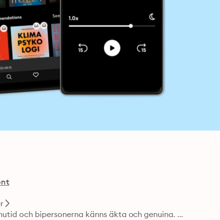
ont
r
nutid och bipersonerna känns äkta och genuina. ... 