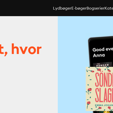
Lydbøger
E-bøger
Bogserier
Kate
t, hvor