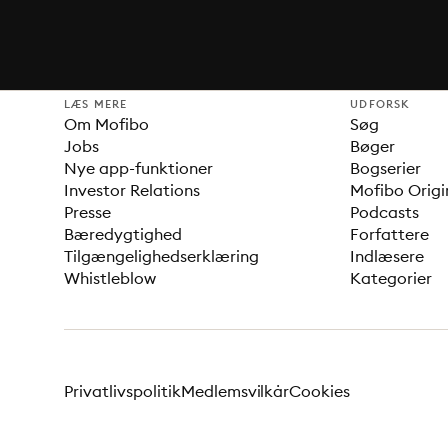
LÆS MERE
UDFORSK
Om Mofibo
Søg
Jobs
Bøger
Nye app-funktioner
Bogserier
Investor Relations
Mofibo Origi
Presse
Podcasts
Bæredygtighed
Forfattere
Tilgængelighedserklæring
Indlæsere
Whistleblow
Kategorier
Privatlivspolitik
Medlemsvilkår
Cookies