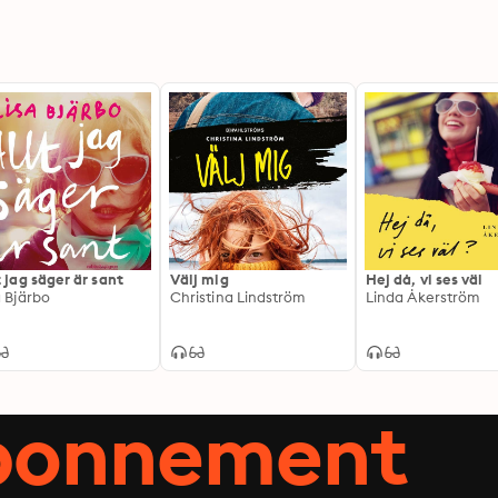
t jag säger är sant
Välj mig
Hej då, vi ses väl
a Bjärbo
Christina Lindström
Linda Åkerström
abonnement