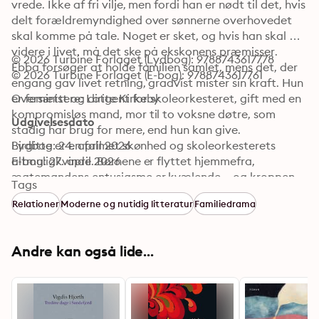
vrede. Ikke af fri vilje, men fordi han er nødt til det, hvis 
delt forældremyndighed over sønnerne overhovedet 
skal komme på tale. Noget er sket, og hvis han skal 
videre i livet, må det ske på ekskonens præmisser.

© 2026 Turbine Forlaget (Lydbog): 9788743617778
Ebba forsøger at holde familien samlet, mens det, der 
© 2026 Turbine Forlaget (E-bog): 9788743617761
engang gav livet retning, gradvist mister sin kraft. Hun 
er feminist og dirigent for skoleorkesteret, gift med en 
Oversættere: Lotte Kirkeby
kompromisløs mand, mor til to voksne døtre, som 
Udgivelsesdato
stadig har brug for mere, end hun kan give.

Birgitte er en falmet skønhed og skoleorkesterets 
Lydbog: 24. april 2026
altmuligkvinde. Børnene er flyttet hjemmefra, 
E-bog: 27. april 2026
ægtemandens entusiasme er kvælende – og kroppen 
Tags
forandrer sig. For første gang i sit liv føler hun sig 
Relationer
Moderne og nutidig litteratur
Familiedrama
usynlig. Så møder hun Anton.

Så gør vi sådan er en roman om relationer, ansvar og 
de usynlige magtbalancer, der former vores liv. 
Andre kan også lide...
Gennem middage, frivilligt arbejde og hverdagens 
øjeblikke viser romanen, hvordan vi lever i 
spændingsfeltet mellem pligt og omsorg, forsvar og 
skyld. 

HELGA FLATLAND (f. 1984) er en af Norges mest 