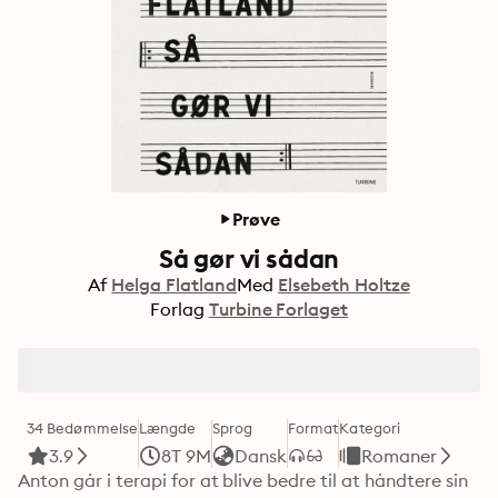
Prøve
Så gør vi sådan
Af
Helga Flatland
Med
Elsebeth Holtze
Forlag
Turbine Forlaget
34 Bedømmelse
Længde
Sprog
Format
Kategori
3.9
8T 9M
Dansk
Romaner
Anton går i terapi for at blive bedre til at håndtere sin 