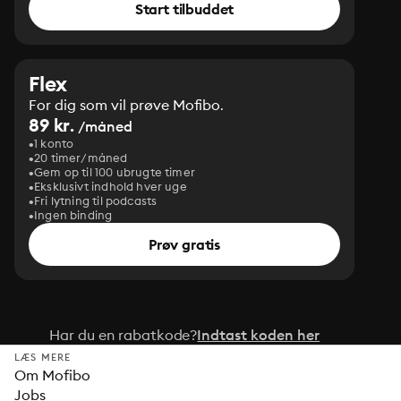
Start tilbuddet
Flex
For dig som vil prøve Mofibo.
89 kr.
/måned
1 konto
20 timer/måned
Gem op til 100 ubrugte timer
Eksklusivt indhold hver uge
Fri lytning til podcasts
Ingen binding
Prøv gratis
Har du en rabatkode?
Indtast koden her
LÆS MERE
Om Mofibo
Jobs