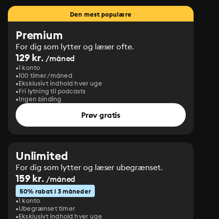
Den mest populære
Premium
For dig som lytter og læser ofte.
129 kr.
/måned
1 konto
100 timer/måned
Eksklusivt indhold hver uge
Fri lytning til podcasts
Ingen binding
Prøv gratis
Unlimited
For dig som lytter og læser ubegrænset.
159 kr.
/måned
50% rabat i 3 måneder
1 konto
Ubegrænset timer
Eksklusivt indhold hver uge