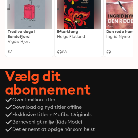
markante og anerkendte samtidsforfattere. Med stor 
psykologisk indlevelse og sproglig klarhed skriver hun 
om relationer, ansvar og de stille konflikter, der 
udspiller sig i familieliv og nære fællesskaber. Tidligere 
Tredive dage i
Efterklang
Den røde hane
udgivet på dansk: En moderne familie (2018), Et liv forbi 
Sandefjord
Helga Flatland
Ingrid Nymo
(2021) og Efterklang (2024).
Vigdis Hjort
Vælg dit
abonnement
Over 1 million titler
Download og nyd titler offline
Eksklusive titler + Mofibo Originals
Børnevenligt miljø (Kids Mode)
Det er nemt at opsige når som helst