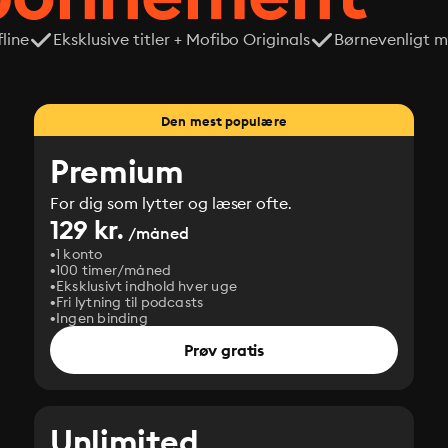
line
Eksklusive titler + Mofibo Originals
Børnevenligt mi
Den mest populære
Premium
For dig som lytter og læser ofte.
129 kr.
/måned
1 konto
100 timer/måned
Eksklusivt indhold hver uge
Fri lytning til podcasts
Ingen binding
Prøv gratis
Unlimited