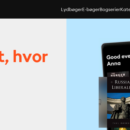
Lydbøger
E-bøger
Bogserier
Kate
t, hvor