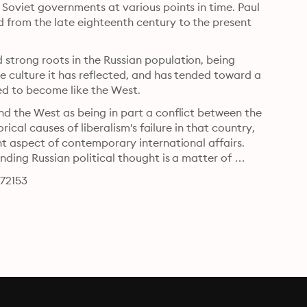
Soviet governments at various points in time. Paul 
 from the late eighteenth century to the present 
strong roots in the Russian population, being 
 culture it has reflected, and has tended toward a 
form of historical determinism that sees Russia as destined to become like the West. 
nd the West as being in part a conflict between the 
rical causes of liberalism's failure in that country, 
nt aspect of contemporary international affairs. 
ding Russian political thought is a matter of 
772153