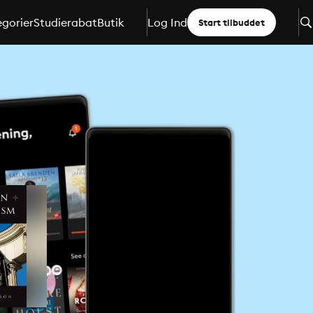
gorier
Studierabat
Butik
Log Ind
Start tilbuddet