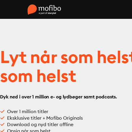
Lyt når som hels
som helst
Dyk ned i over 1 million e- og lydbøger samt podcasts.
Over 1 million titler
Eksklusive titler + Mofibo Originals
Download og nyd titler offline
Opsig når som helst