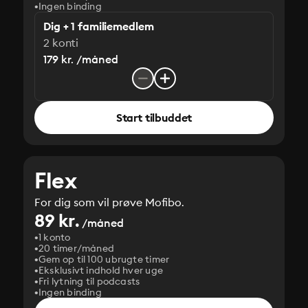
Ingen binding
Dig + 1 familiemedlem
2 konti
179 kr. /måned
Start tilbuddet
Flex
For dig som vil prøve Mofibo.
89 kr.
/måned
1 konto
20 timer/måned
Gem op til 100 ubrugte timer
Eksklusivt indhold hver uge
Fri lytning til podcasts
Ingen binding