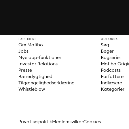
LÆS MERE
UDFORSK
Om Mofibo
Søg
Jobs
Bøger
Nye app-funktioner
Bogserier
Investor Relations
Mofibo Origi
Presse
Podcasts
Bæredygtighed
Forfattere
Tilgængelighedserklæring
Indlæsere
Whistleblow
Kategorier
Privatlivspolitik
Medlemsvilkår
Cookies