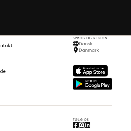
SPROG OG REGION
Dansk
ontakt
Danmark
ode
FØLG OS