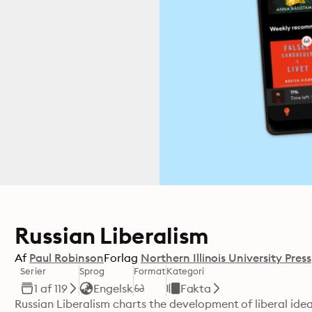
Russian Liberalism
Af
Paul Robinson
Forlag
Northern Illinois University Press
Serier
Sprog
Format
Kategori
1 af 119
Engelsk
Fakta
Russian Liberalism charts the development of liberal ideas