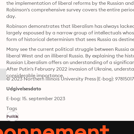
the implementation of liberal reforms by the Russian and 
Robinson's comprehensive survey covers the entire period
day.
Robinson demonstrates that liberalism has always lacked 
largely espoused by a narrow group of intellectuals whose
Many see the current political struggle between Russia a
liberal West and an illiberal Russia. By explaining the histo
Russian Liberalism offers an understanding of a significa
After Putin's February 2022 invasion of Ukraine, understan
considerable importance.
© 2023 Northern Illinois University Press (E-bog): 9781501
Udgivelsesdato
E-bog: 15. september 2023
Tags
Politik
abonnement