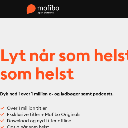
Lyt når som hels
som helst
Dyk ned i over 1 million e- og lydbøger samt podcasts.
Over 1 million titler
Eksklusive titler + Mofibo Originals
Download og nyd titler offline
Opsig når som helst