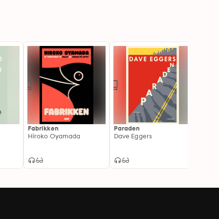
Fabrikken
Paraden
Tusmø
Hiroko Oyamada
Dave Eggers
Werne