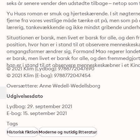
seks år senere vender den udstødte tilbage – netop som
Yu Huas roman er smuk og hjerteskærende. I sit nøgterne
fjerne fra vores vestlige måde tænke at på, men som på 
lærerig, tankevækkende og ikke mindst gribende underh
Situationen er barsk, men livet er barsk for alle, og den 
position, hvor han er i stand til at observere menneskesk
omgangsformer ændrer sig, Formand Mao regerer landet, o
er barsk, men livet er barsk for alle, og den fremmedgjorte
han er i stand til at observere menneskeskæbner i et Kin
© 2021 Klim (Lydbog): 9788772047690
© 2021 Klim (E-bog): 9788772047454
Oversættere: Anne Wedell-Wedellsborg
Udgivelsesdato
Lydbog: 29. september 2021
E-bog: 15. september 2021
Tags
Historisk fiktion
Moderne og nutidig litteratur