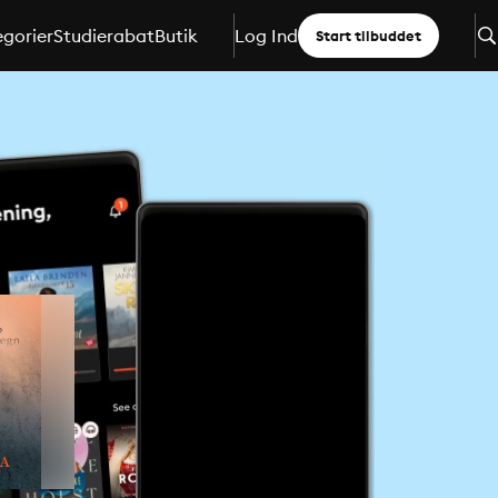
gorier
Studierabat
Butik
Log Ind
Start tilbuddet