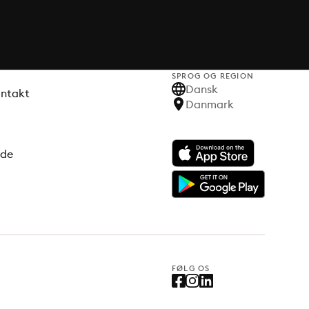
SPROG OG REGION
Dansk
ontakt
Danmark
ode
FØLG OS