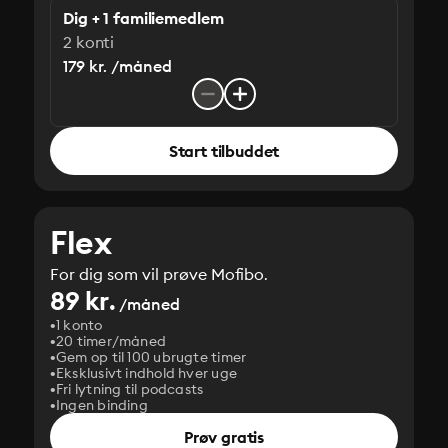
Dig + 1 familiemedlem
2 konti
179 kr. /måned
Start tilbuddet
Flex
For dig som vil prøve Mofibo.
89 kr.
/måned
1 konto
20 timer/måned
Gem op til 100 ubrugte timer
Eksklusivt indhold hver uge
Fri lytning til podcasts
Ingen binding
Prøv gratis