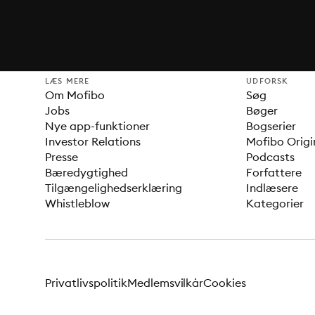
LÆS MERE
UDFORSK
Om Mofibo
Søg
Jobs
Bøger
Nye app-funktioner
Bogserier
Investor Relations
Mofibo Origi
Presse
Podcasts
Bæredygtighed
Forfattere
Tilgængelighedserklæring
Indlæsere
Whistleblow
Kategorier
Privatlivspolitik
Medlemsvilkår
Cookies