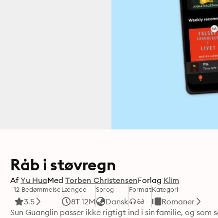
Råb i støvregn
Af
Yu Hua
Med
Torben Christensen
Forlag
Klim
12 Bedømmelse
Længde
Sprog
Format
Kategori
3.5
8T 12M
Dansk
Romaner
Sun Guanglin passer ikke rigtigt ind i sin familie, og som 