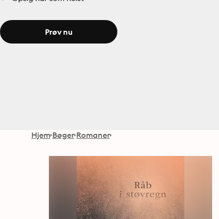
Prøv nu
Hjem
Bøger
Romaner