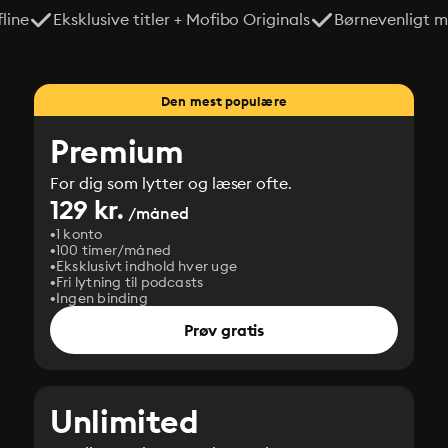
line
Eksklusive titler + Mofibo Originals
Børnevenligt mi
Den mest populære
Premium
For dig som lytter og læser ofte.
129 kr.
/måned
1 konto
100 timer/måned
Eksklusivt indhold hver uge
Fri lytning til podcasts
Ingen binding
Prøv gratis
Unlimited