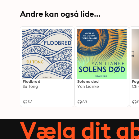
Andre kan også lide...
Flodbred
Solens død
Fug
Su Tong
Yan Lianke
Chi
Vælg dit 