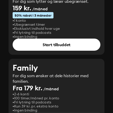
For dig som lytter og læser ubegrænset.
159 kr.
/måned
50% rabat i 3 måneder
1 konto
Ubegrænset timer
Eksklusivt indhold hver uge
Fri lytning til podcasts
Ingen binding
Start tilbuddet
Family
For dig som ønsker at dele historier med
familien.
Fra 179 kr.
/måned
2-6 konti
100 timer/måned pr. konto
Fri lytning til podcasts
Kun 39 kr. pr. ekstra konto
Ingen binding