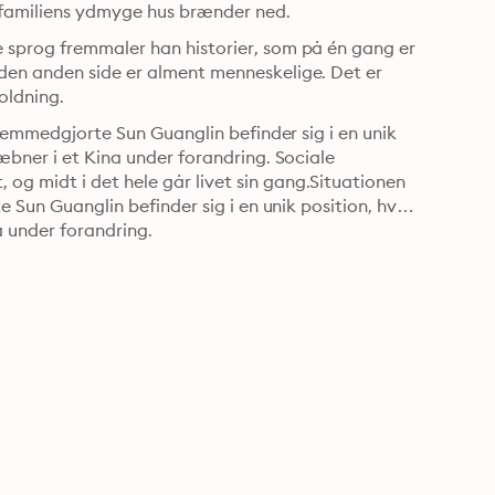
 familiens ydmyge hus brænder ned.
 sprog fremmaler han historier, som på én gang er 
den anden side er alment menneskelige. Det er 
oldning.
fremmedgjorte Sun Guanglin befinder sig i en unik 
æbner i et Kina under forandring. Sociale 
g midt i det hele går livet sin gang.Situationen 
 Sun Guanglin befinder sig i en unik position, hvor 
a under forandring.