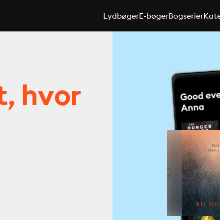
Lydbøger
E-bøger
Bogserier
Kate
t, hvor