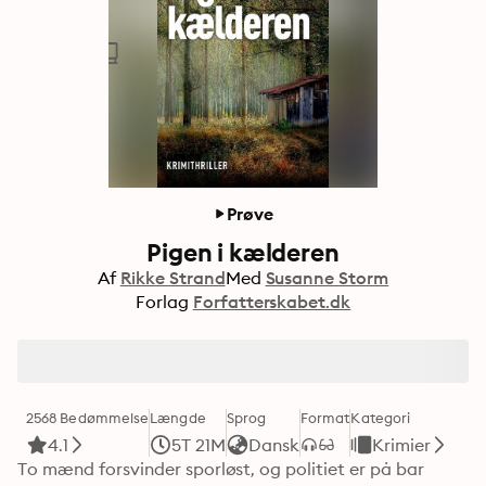
Prøve
Pigen i kælderen
Af
Rikke Strand
Med
Susanne Storm
Forlag
Forfatterskabet.dk
2568 Bedømmelse
Længde
Sprog
Format
Kategori
4.1
5T 21M
Dansk
Krimier
To mænd forsvinder sporløst, og politiet er på bar 