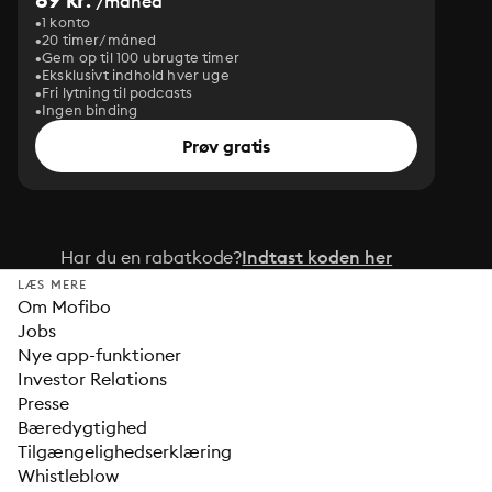
/måned
1 konto
20 timer/måned
Gem op til 100 ubrugte timer
Eksklusivt indhold hver uge
Fri lytning til podcasts
Ingen binding
Prøv gratis
Har du en rabatkode?
Indtast koden her
LÆS MERE
Om Mofibo
Jobs
Nye app-funktioner
Investor Relations
Presse
Bæredygtighed
Tilgængelighedserklæring
Whistleblow