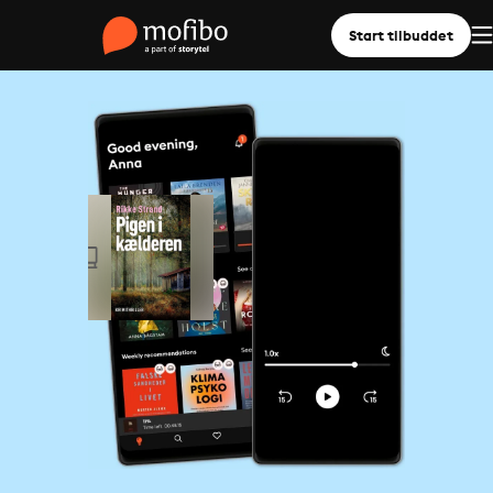
Start tilbuddet