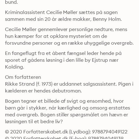
bund.
Kriminalassistent Cecilie Møller sættes på sagen 
sammen med sin 20 år ældre makker, Benny Holm.
Cecilie Møller gennemlever personlige nedture, mens 
hun kæmper for at opklare mysteriet om de 
forsvundne personer og en række uhyggelige overgreb. 
En fangeflugt fra et åbent fængsel leder hende på 
sporet af gådens løsning i den lille by Ejstrup nær 
Kolding.
Om forfatteren

Rikke Strand (f. 1973) er uddannet salgsassistent. Pigen i 
kælderen er hendes debutroman. 
Bogen tegner et billede af svigt og ensomhed, hvor 
børn går i stykker, når kærlighed og omsorg erstattes 
med overgreb. Bogen stiller spørgsmålet om hævn er 
løsningen til et bedre liv?
© 2020 Forfatterskabet.dk (Lydbog): 9788794049122
© 2020 Forfatterskabet.dk (E-bog): 9788794049139