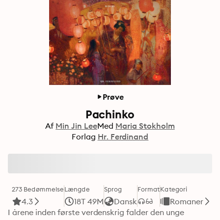
Prøve
Pachinko
Af
Min Jin Lee
Med
Maria Stokholm
Forlag
Hr. Ferdinand
273 Bedømmelse
Længde
Sprog
Format
Kategori
4.3
18T 49M
Dansk
Romaner
I årene inden første verdenskrig falder den unge 