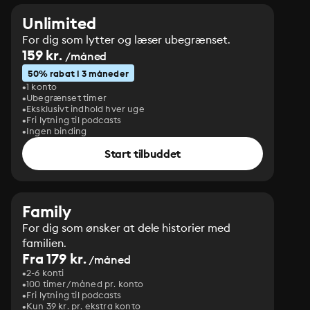
Unlimited
For dig som lytter og læser ubegrænset.
159 kr.
/måned
50% rabat i 3 måneder
1 konto
Ubegrænset timer
Eksklusivt indhold hver uge
Fri lytning til podcasts
Ingen binding
Start tilbuddet
Family
For dig som ønsker at dele historier med
familien.
Fra 179 kr.
/måned
2-6 konti
100 timer/måned pr. konto
Fri lytning til podcasts
Kun 39 kr. pr. ekstra konto