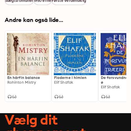
Slægtsromaner
1950'erne
Første verdenskrig
Andre kan også lide...
En hårfin balance
Floderne i himlen
De forsvundne 
Rohinton Mistry
Elif Shafak
ø
Elif Shafak
Vælg dit