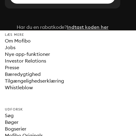
Har du en rabatkode?
Indtast koden her
LÆS MERE
Om Mofibo
Jobs
Nye app-funktioner
Investor Relations
Presse
Bæredygtighed
Tilgængelighedserklæring
Whistleblow
UDFORSK
Søg
Bøger
Bogserier
Mofibo Originals