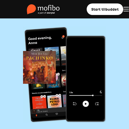
Start tilbuddet