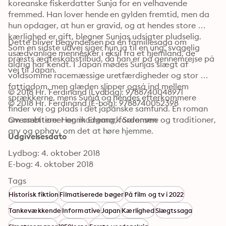
koreanske fiskerdatter Sunja for en velhavende 
fremmed. Han lover hende en gylden fremtid, men da 
hun opdager, at hun er gravid, og at hendes store 
kærlighed er gift, blegner Sunjas udsigter pludselig. 
Dette bliver begyndelsen på en familiesaga om 
Som en sidste udvej siger hun ja til en ung, svagelig 
usædvanlige mennesker i eksil fra et hjemland, de 
præsts ægteskabstilbud, da han er på gennemrejse på 
aldrig har kendt. I Japan mødes Sunjas slægt af 
vej til Japan.
voldsomme racemæssige uretfærdigheder og stor 
fattigdom, men glæden slipper også ind mellem 
© 2018 Hr. Ferdinand (Lydbog): 9788740048971
sprækkerne, mens Sunja og hendes efterkommere 
© 2018 Hr. Ferdinand (E-bog): 9788740052398
finder vej og plads i det japanske samfund. En roman 
om ambitioner og modgang, fordomme og traditioner, 
Oversættere: Henrik Enemark Sørensen
arv og ophav, om det at høre hjemme.
Udgivelsesdato
Lydbog: 4. oktober 2018
E-bog: 4. oktober 2018
Tags
Historisk fiktion
Filmatiserede bøger
På film og tv i 2022
Tankevækkende
Informative
Japan
Kærlighed
Slægtssaga