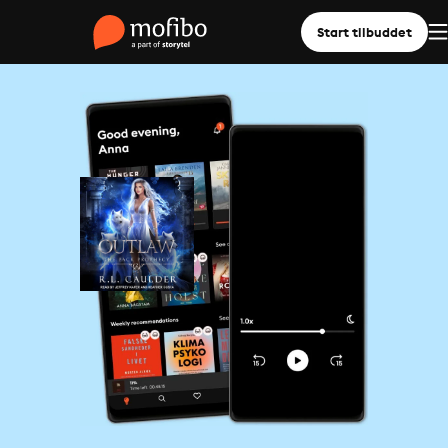
Start tilbuddet