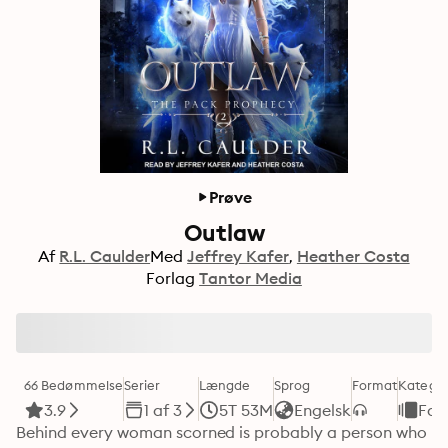
Prøve
Outlaw
Af
R.L. Caulder
Med
Jeffrey Kafer
Heather Costa
Forlag
Tantor Media
66 Bedømmelse
Serier
Længde
Sprog
Format
Kategor
3.9
1 af 3
5T 53M
Engelsk
Fan
Behind every woman scorned is probably a person who 