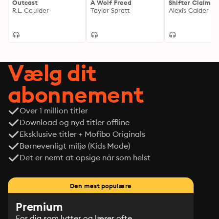
Outcast
A Wolf Freed
Shifter Claimed
R.L. Caulder
Taylor Spratt
Alexis Calder
Vælg dit
abonnement
Over 1 million titler
Download og nyd titler offline
Eksklusive titler + Mofibo Originals
Børnevenligt miljø (Kids Mode)
Det er nemt at opsige når som helst
Den mest populære
Premium
For dig som lytter og læser ofte.