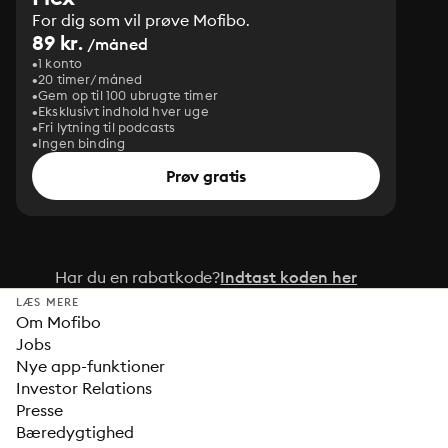
For dig som vil prøve Mofibo.
89 kr.
/måned
1 konto
20 timer/måned
Gem op til 100 ubrugte timer
Eksklusivt indhold hver uge
Fri lytning til podcasts
Ingen binding
Prøv gratis
Har du en rabatkode?
Indtast koden her
LÆS MERE
Om Mofibo
Jobs
Nye app-funktioner
Investor Relations
Presse
Bæredygtighed