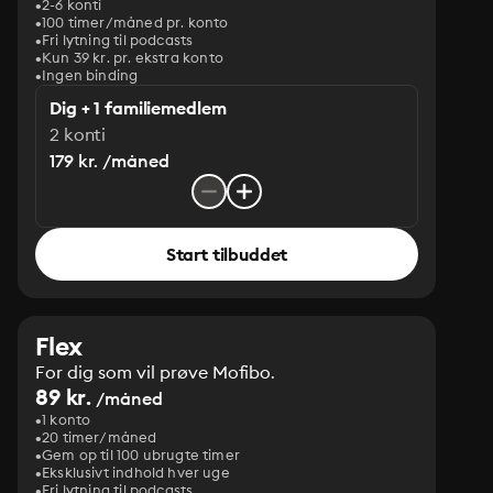
2-6 konti
100 timer/måned pr. konto
Fri lytning til podcasts
Kun 39 kr. pr. ekstra konto
Ingen binding
Dig + 1 familiemedlem
2 konti
179 kr. /måned
Start tilbuddet
Flex
For dig som vil prøve Mofibo.
89 kr.
/måned
1 konto
20 timer/måned
Gem op til 100 ubrugte timer
Eksklusivt indhold hver uge
Fri lytning til podcasts