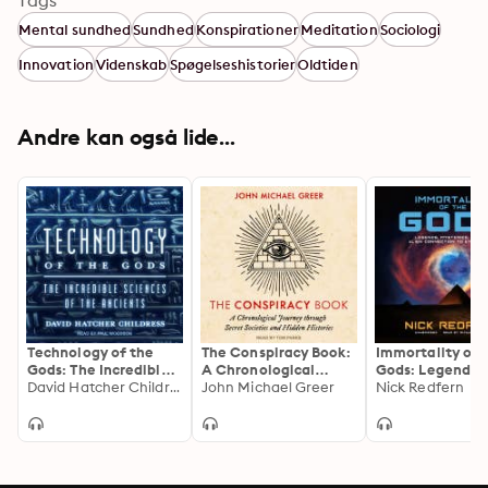
Tags
Mental sundhed
Sundhed
Konspirationer
Meditation
Sociologi
Innovation
Videnskab
Spøgelseshistorier
Oldtiden
Andre kan også lide...
Technology of the
The Conspiracy Book:
Immortality of 
Gods: The Incredible
A Chronological
Gods: Legends,
Sciences of the
David Hatcher Childress
Journey through
John Michael Greer
Mysteries, and 
Nick Redfern
Ancients
Secret Societies and
Alien Connecti
Hidden Histories
Eternal Life