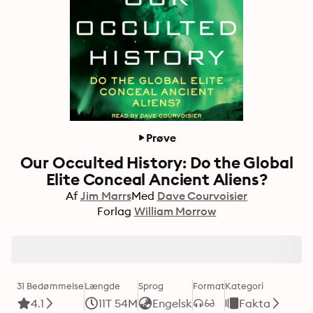
Prøve
Our Occulted History: Do the Global
Elite Conceal Ancient Aliens?
Af
Jim Marrs
Med
Dave Courvoisier
Forlag
William Morrow
31 Bedømmelse
Længde
Sprog
Format
Kategori
4.1
11T 54M
Engelsk
Fakta