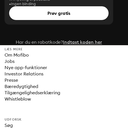
Ingen binding
Prøv gratis
Har du en rabatkode?
Indtast koden her
LÆS MERE
Om Mofibo
Jobs
Nye app-funktioner
Investor Relations
Presse
Bæredygtighed
Tilgængelighedserklæring
Whistleblow
UDFORSK
Søg