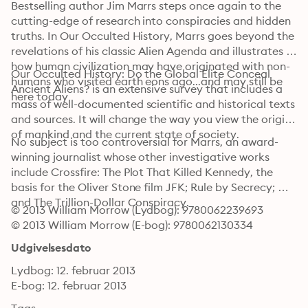
Bestselling author Jim Marrs steps once again to the 
cutting-edge of research into conspiracies and hidden 
truths. In Our Occulted History, Marrs goes beyond the 
revelations of his classic Alien Agenda and illustrates 
how human civilization may have originated with non-
Our Occulted History: Do the Global Elite Conceal 
humans who visited earth eons ago...and may still be 
Ancient Aliens? is an extensive survey that includes a 
here today
mass of well-documented scientific and historical texts 
and sources. It will change the way you view the origins 
of mankind and the current state of society.
No subject is too controversial for Marrs, an award-
winning journalist whose other investigative works 
include Crossfire: The Plot That Killed Kennedy, the 
basis for the Oliver Stone film JFK; Rule by Secrecy; 
and The Trillion-Dollar Conspiracy.
© 2013 William Morrow (Lydbog): 9780062239693
© 2013 William Morrow (E-bog): 9780062130334
Udgivelsesdato
Lydbog: 12. februar 2013
E-bog: 12. februar 2013