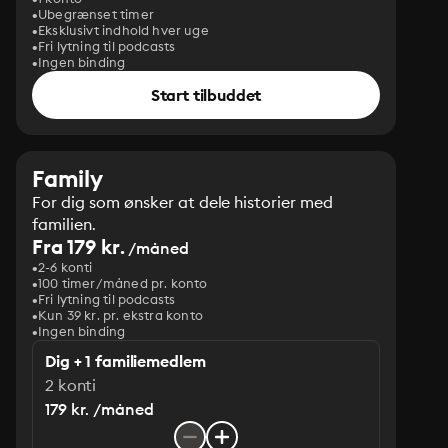
Ubegrænset timer
Eksklusivt indhold hver uge
Fri lytning til podcasts
Ingen binding
Start tilbuddet
Family
For dig som ønsker at dele historier med
familien.
Fra 179 kr.
/måned
2-6 konti
100 timer/måned pr. konto
Fri lytning til podcasts
Kun 39 kr. pr. ekstra konto
Ingen binding
Dig + 1 familiemedlem
2 konti
179 kr. /måned