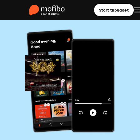
Start tilbuddet