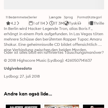
11 Bedømmelse
Serier
Længde
Sprog
Format
Kategori
4.2
1 af 114
1T 3M
Tysk
Thriller
In Berlin wird Hacker-Legende Tron, alias Boris F., 
erhängt in einem Park aufgefunden. In Las Vegas töten 
mehrere Schüsse den berühmten Rapper Tupac Amaru 
Shakur. Eine geheimnisvolle CD bildet offensichtlich 
eine Verbindung zwischen den beiden Morden. 
Oder ist alles bloß ein raffiniertes Täuschungsmanöver?
© 2018 Highscore Music (Lydbog): 4260507141637
Udgivelsesdato
Lydbog: 27. juli 2018
Andre kan også lide...