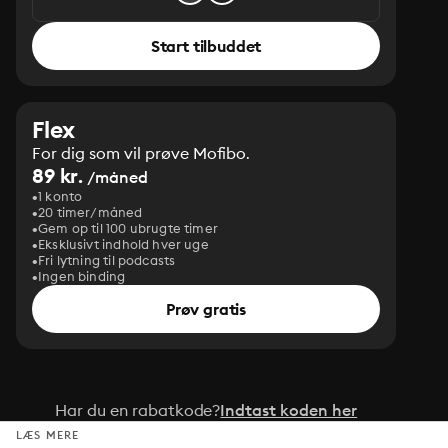
Start tilbuddet
Flex
For dig som vil prøve Mofibo.
89 kr.
/måned
1 konto
20 timer/måned
Gem op til 100 ubrugte timer
Eksklusivt indhold hver uge
Fri lytning til podcasts
Ingen binding
Prøv gratis
Har du en rabatkode?
Indtast koden her
LÆS MERE