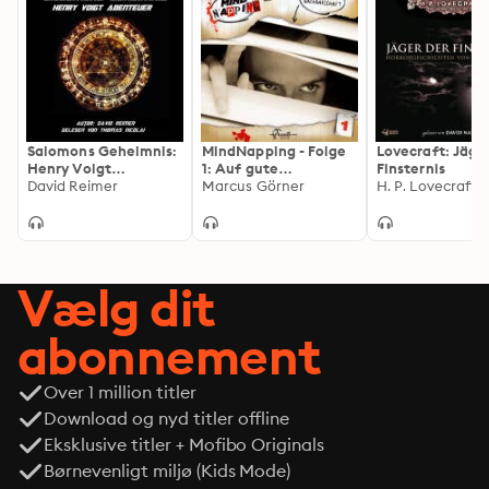
Salomons Geheimnis:
MindNapping - Folge
Lovecraft: Jäge
Henry Voigt
1: Auf gute
Finsternis
Abenteuer
David Reimer
Nachbarschaft
Marcus Görner
H. P. Lovecraft
Vælg dit
abonnement
Over 1 million titler
Download og nyd titler offline
Eksklusive titler + Mofibo Originals
Børnevenligt miljø (Kids Mode)