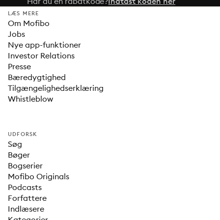
Har du en rabatkode?
Indtast koden her
LÆS MERE
Om Mofibo
Jobs
Nye app-funktioner
Investor Relations
Presse
Bæredygtighed
Tilgængelighedserklæring
Whistleblow
UDFORSK
Søg
Bøger
Bogserier
Mofibo Originals
Podcasts
Forfattere
Indlæsere
Kategorier