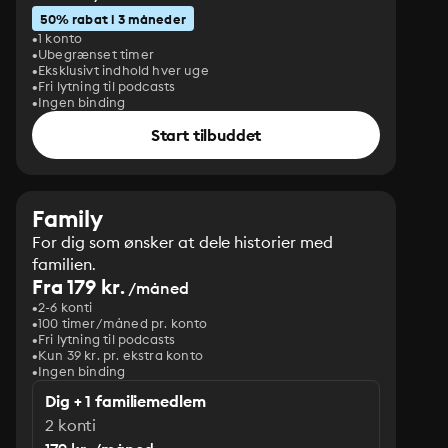
50% rabat i 3 måneder
1 konto
Ubegrænset timer
Eksklusivt indhold hver uge
Fri lytning til podcasts
Ingen binding
Start tilbuddet
Family
For dig som ønsker at dele historier med
familien.
Fra 179 kr.
/måned
2-6 konti
100 timer/måned pr. konto
Fri lytning til podcasts
Kun 39 kr. pr. ekstra konto
Ingen binding
Dig + 1 familiemedlem
2 konti