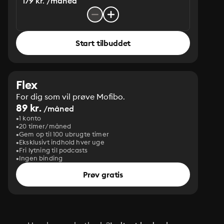
179 kr. /måned
Start tilbuddet
Flex
For dig som vil prøve Mofibo.
89 kr.
/måned
1 konto
20 timer/måned
Gem op til 100 ubrugte timer
Eksklusivt indhold hver uge
Fri lytning til podcasts
Ingen binding
Prøv gratis