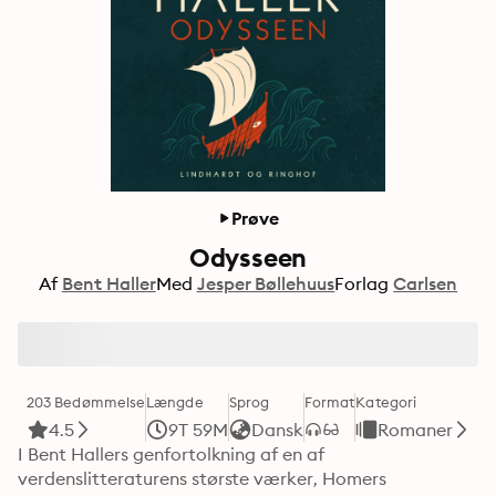
Prøve
Odysseen
Af
Bent Haller
Med
Jesper Bøllehuus
Forlag
Carlsen
203 Bedømmelse
Længde
Sprog
Format
Kategori
4.5
9T 59M
Dansk
Romaner
I Bent Hallers genfortolkning af en af 
verdenslitteraturens største værker, Homers 