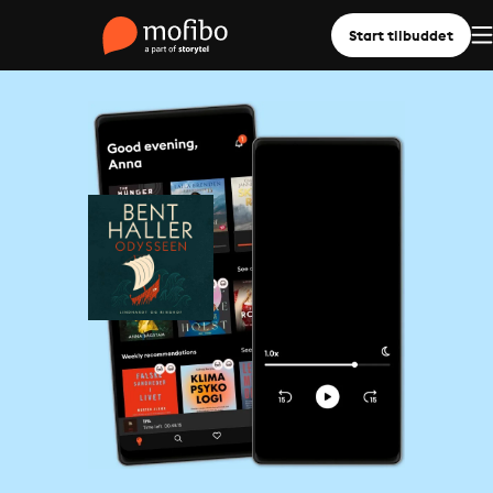
Start tilbuddet