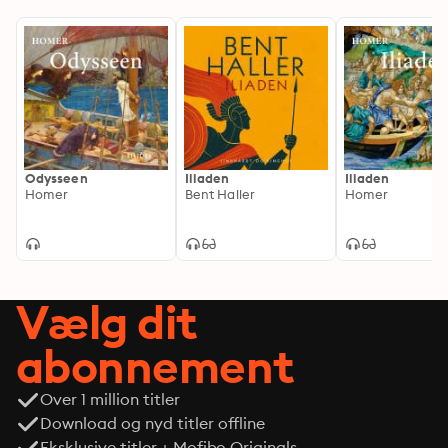
Odysseen
Iliaden
Iliaden
Homer
Bent Haller
Homer
Vælg dit
abonnement
Over 1 million titler
Download og nyd titler offline
Eksklusive titler + Mofibo Originals