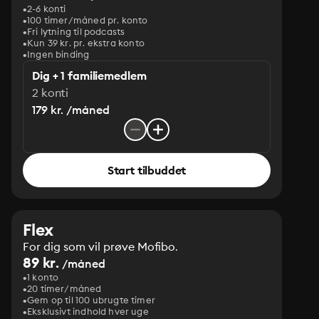
2-6 konti
100 timer/måned pr. konto
Fri lytning til podcasts
Kun 39 kr. pr. ekstra konto
Ingen binding
Dig + 1 familiemedlem
2 konti
179 kr. /måned
Start tilbuddet
Flex
For dig som vil prøve Mofibo.
89 kr.
/måned
1 konto
20 timer/måned
Gem op til 100 ubrugte timer
Eksklusivt indhold hver uge