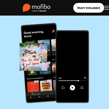
Start tilbuddet