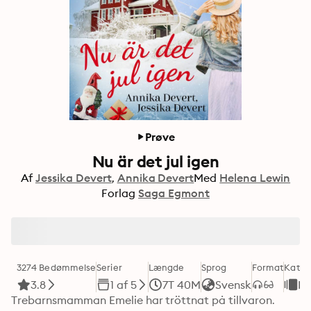
Prøve
Nu är det jul igen
Af
Jessika Devert
Annika Devert
Med
Helena Lewin
Forlag
Saga Egmont
3274 Bedømmelse
Serier
Længde
Sprog
Format
Kateg
3.8
1 af 5
7T 40M
Svensk
R
Trebarnsmamman Emelie har tröttnat på tillvaron. 