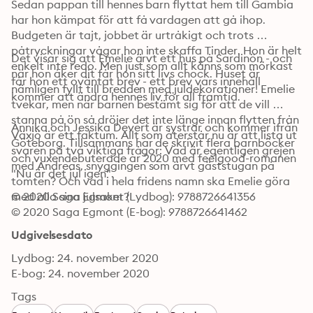
Sedan pappan till hennes barn flyttat hem till Gambia 
har hon kämpat för att få vardagen att gå ihop. 
Budgeten är tajt, jobbet är urtråkigt och trots 
påtryckningar vågar hon inte skaffa Tinder. Hon är helt 
Det visar sig att Emelie ärvt ett hus på Sardinön - och 
enkelt inte redo. Men just som allt känns som mörkast 
när hon åker dit får hon sitt livs chock. Huset är 
får hon ett oväntat brev - ett brev vars innehåll 
nämligen fyllt till bredden med juldekorationer! Emelie 
kommer att ändra hennes liv för all framtid. 
tvekar, men när barnen bestämt sig för att de vill 
stanna på ön så dröjer det inte länge innan flytten från 
Annika och Jessika Devert är systrar och kommer ifrån 
Växjö är ett faktum. Allt som återstår nu är att lista ut 
Göteborg. Tillsammans har de skrivit flera barnböcker 
svaren på två viktiga frågor: Vad är egentligen grejen 
och vuxendebuterade år 2020 med feelgood-romanen 
med Andreas, snyggingen som ärvt gäststugan på 
"Nu är det jul igen".
tomten? Och vad i hela fridens namn ska Emelie göra 
© 2020 Saga Egmont (Lydbog): 9788726641356
med alla sina julsaker? 
© 2020 Saga Egmont (E-bog): 9788726641462
Udgivelsesdato
Lydbog: 24. november 2020
E-bog: 24. november 2020
Tags