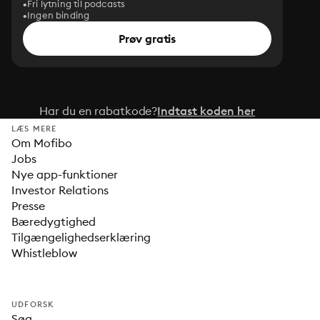
Fri lytning til podcasts
Ingen binding
Prøv gratis
Har du en rabatkode?
Indtast koden her
LÆS MERE
Om Mofibo
Jobs
Nye app-funktioner
Investor Relations
Presse
Bæredygtighed
Tilgængelighedserklæring
Whistleblow
UDFORSK
Søg