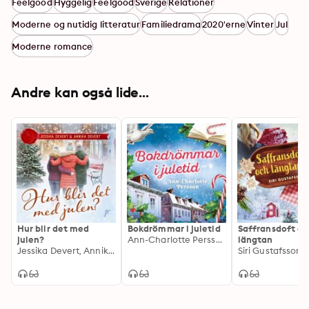
Feelgood
Hyggelig
Feelgood
Sverige
Relationer
Moderne og nutidig litteratur
Familiedrama
2020'erne
Vinter
Jul
Moderne romance
Andre kan også lide...
Hur blir det med
Bokdrömmar i juletid
Saffransdoft oc
julen?
Ann-Charlotte Persson
längtan
Jessika Devert, Annika Devert
Siri Gustafsson