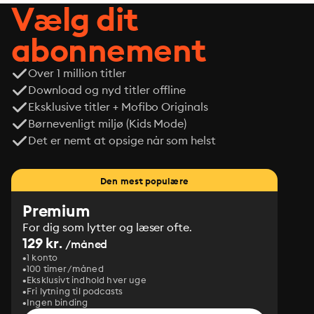
Vælg dit
abonnement
Over 1 million titler
Download og nyd titler offline
Eksklusive titler + Mofibo Originals
Børnevenligt miljø (Kids Mode)
Det er nemt at opsige når som helst
Den mest populære
Premium
For dig som lytter og læser ofte.
129 kr.
/måned
1 konto
100 timer/måned
Eksklusivt indhold hver uge
Fri lytning til podcasts
Ingen binding