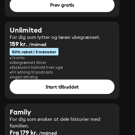
Prøv gratis
Unlimited
For dig som lytter og læser ubegrænset.
159 kr.
/måned
50% rabat i 3 måneder
1 konto
Ubegrænset timer
Eksklusivt indhold hver uge
Fri lytning til podcasts
Ingen binding
Start tilbuddet
Family
For dig som ønsker at dele historier med
familien.
Fra 179 kr.
/måned