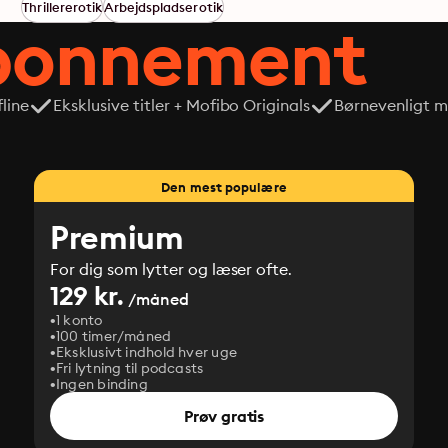
Thrillererotik
Arbejdspladserotik
abonnement
line
Eksklusive titler + Mofibo Originals
Børnevenligt mi
Den mest populære
Premium
For dig som lytter og læser ofte.
129 kr.
/måned
1 konto
100 timer/måned
Eksklusivt indhold hver uge
Fri lytning til podcasts
Ingen binding
Prøv gratis