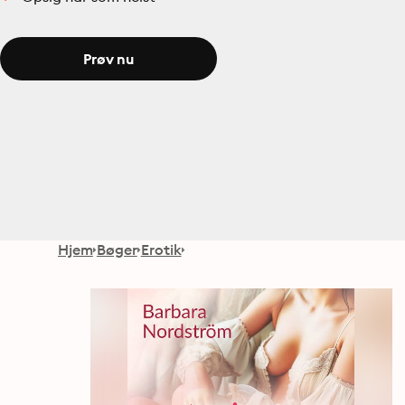
Prøv nu
Hjem
Bøger
Erotik