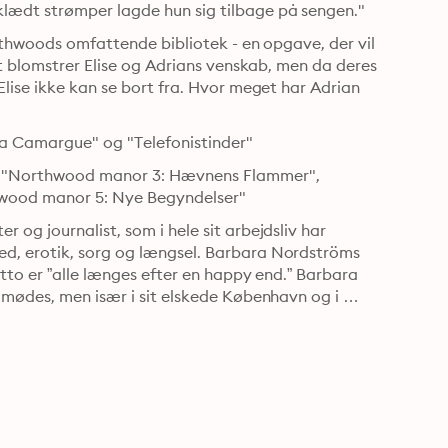
lædt strømper lagde hun sig tilbage på sengen."
rthwoods omfattende bibliotek - en opgave, der vil 
et blomstrer Elise og Adrians venskab, men da deres 
lise ikke kan se bort fra. Hvor meget har Adrian 
fra Camargue" og "Telefonistinder"
 "Northwood manor 3: Hævnens Flammer", 
wood manor 5: Nye Begyndelser"
og journalist, som i hele sit arbejdsliv har 
d, erotik, sorg og længsel. Barbara Nordströms 
tto er ”alle længes efter en happy end.” Barbara 
 mødes, men især i sit elskede København og i 