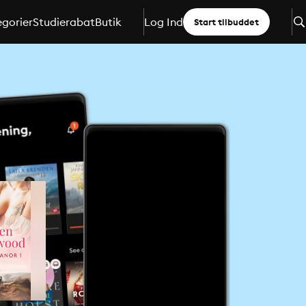
gorier
Studierabat
Butik
Log Ind
Start tilbuddet