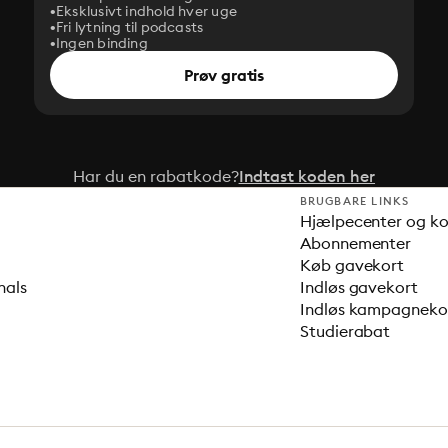
Eksklusivt indhold hver uge
Fri lytning til podcasts
Ingen binding
Prøv gratis
Har du en rabatkode?
Indtast koden her
BRUGBARE LINKS
Hjælpecenter og k
Abonnementer
Køb gavekort
nals
Indløs gavekort
Indløs kampagnek
Studierabat