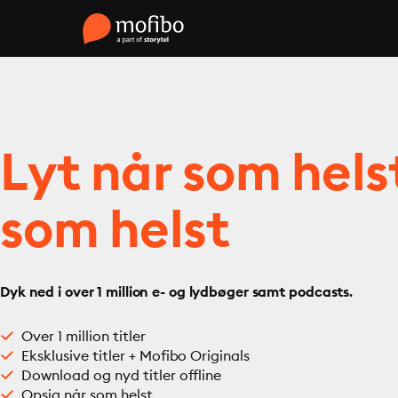
Lyt når som hels
som helst
Dyk ned i over 1 million e- og lydbøger samt podcasts.
Over 1 million titler
Eksklusive titler + Mofibo Originals
Download og nyd titler offline
Opsig når som helst