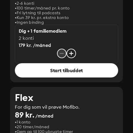
2-6 konti
100 timer/måned pr. konto
Fri lytning til podcasts
Kun 39 kr. pr. ekstra konto
Ingen binding
Dig + 1 familiemedlem
2 konti
179 kr. /måned
Start tilbuddet
Flex
For dig som vil prøve Mofibo.
89 kr.
/måned
1 konto
20 timer/måned
Gem op til 100 ubrugte timer