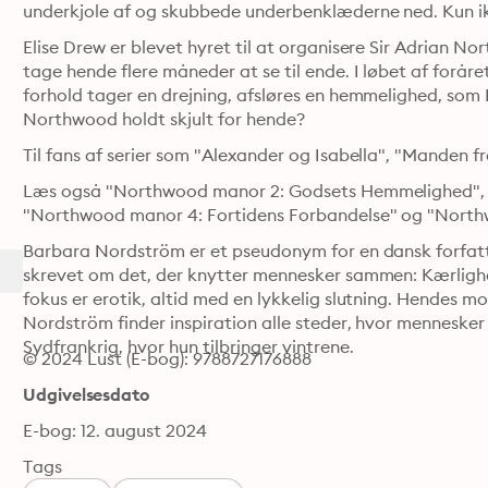
underkjole af og skubbede underbenklæderne ned. Kun ik
Elise Drew er blevet hyret til at organisere Sir Adrian No
tage hende flere måneder at se til ende. I løbet af forår
forhold tager en drejning, afsløres en hemmelighed, som E
Northwood holdt skjult for hende?
Til fans af serier som "Alexander og Isabella", "Manden 
Læs også "Northwood manor 2: Godsets Hemmelighed",
"Northwood manor 4: Fortidens Forbandelse" og "North
Barbara Nordström er et pseudonym for en dansk forfatter 
skrevet om det, der knytter mennesker sammen: Kærlighe
fokus er erotik, altid med en lykkelig slutning. Hendes mo
Nordström finder inspiration alle steder, hvor mennesker
Sydfrankrig, hvor hun tilbringer vintrene.
© 2024 Lust (E-bog): 9788727176888
Udgivelsesdato
E-bog: 12. august 2024
Tags