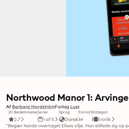
Northwood Manor 1: Arving
Af
Barbara Nordström
Forlag
Lust
20 Bedømmelse
Serier
Sprog
Format
Kategori
2.7
1 af 5
Dansk
Erotik
"Begær havde overtaget Elises vilje. Hun stillede sig op 