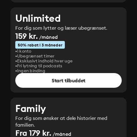
Unlimited
For dig som lytter og læser ubegrænset.
159 kr.
/måned
50% rabat i 3 måneder
1 konto
Ubegrænset timer
Eksklusivt indhold hver uge
Fri lytning til podcasts
Ingen binding
Start tilbuddet
Family
For dig som ønsker at dele historier med
familien.
Fra 179 kr.
/måned