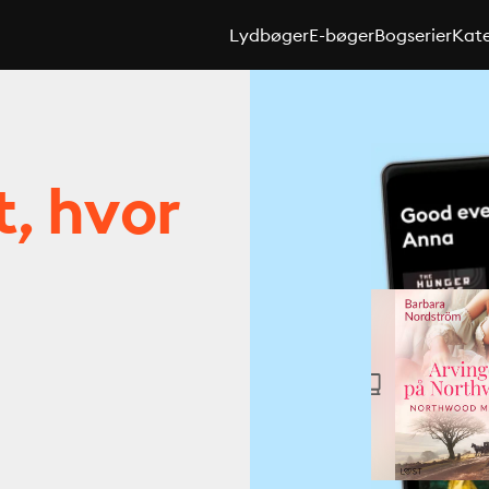
Lydbøger
E-bøger
Bogserier
Kate
t, hvor