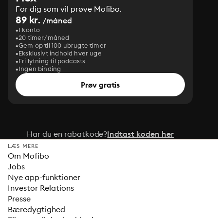
For dig som vil prøve Mofibo.
89 kr.
/måned
1 konto
20 timer/måned
Gem op til 100 ubrugte timer
Eksklusivt indhold hver uge
Fri lytning til podcasts
Ingen binding
Prøv gratis
Har du en rabatkode?
Indtast koden her
LÆS MERE
Om Mofibo
Jobs
Nye app-funktioner
Investor Relations
Presse
Bæredygtighed