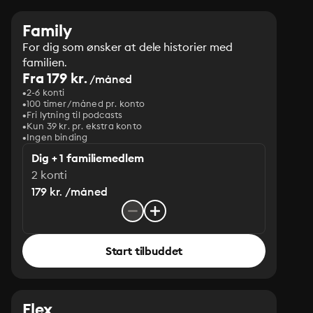
Family
For dig som ønsker at dele historier med
familien.
Fra 179 kr.
/måned
2-6 konti
100 timer/måned pr. konto
Fri lytning til podcasts
Kun 39 kr. pr. ekstra konto
Ingen binding
Dig + 1 familiemedlem
2 konti
179 kr. /måned
Start tilbuddet
Flex