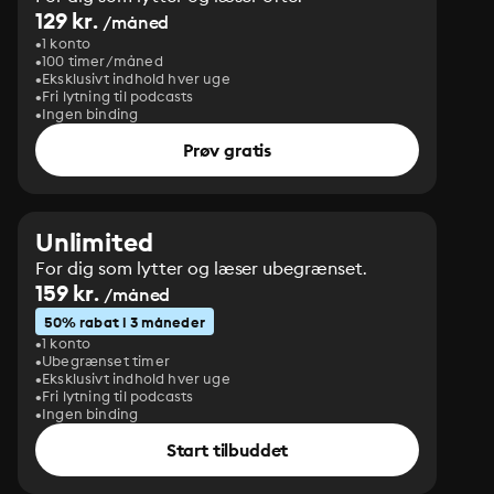
129 kr.
/måned
1 konto
100 timer/måned
Eksklusivt indhold hver uge
Fri lytning til podcasts
Ingen binding
Prøv gratis
Unlimited
For dig som lytter og læser ubegrænset.
159 kr.
/måned
50% rabat i 3 måneder
1 konto
Ubegrænset timer
Eksklusivt indhold hver uge
Fri lytning til podcasts
Ingen binding
Start tilbuddet