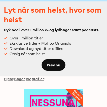
Lyt når som helst, hvor som
helst
Dyk ned i over 1 million e- og lydbøger samt podcasts.
Over 1 million titler
Eksklusive titler + Mofibo Originals
Download og nyd titler offline
Opsig når som helst
Prøv nu
Hjem
Bøger
Biografier