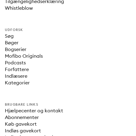
Tilgængelighedserklæring
Whistleblow
UDFORSK
Søg
Bøger
Bogserier
Mofibo Originals
Podcasts
Forfattere
Indlæsere
Kategorier
BRUGBARE LINKS
Hjælpecenter og kontakt
Abonnementer
Køb gavekort
Indløs gavekort