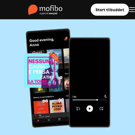
Start tilbuddet