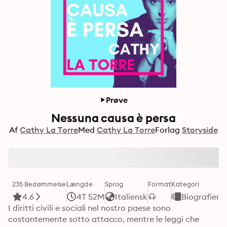
Prøve
Nessuna causa è persa
Af
Cathy La Torre
Med
Cathy La Torre
Forlag
Storyside
235 Bedømmelse
Længde
Sprog
Format
Kategori
4.6
4T 52M
Italiensk
Biografier
I diritti civili e sociali nel nostro paese sono 
costantemente sotto attacco, mentre le leggi che 