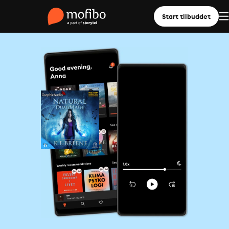
Start tilbuddet