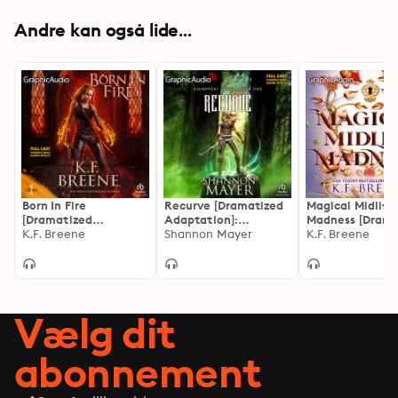
Andre kan også lide...
Born In Fire
Recurve [Dramatized
Magical Midlife
[Dramatized
Adaptation]:
Madness [Drama
Adaptation]: Demon
K.F. Breene
Elemental 1
Shannon Mayer
Adaptation]: Le
K.F. Breene
Days, Vampire Nights
Up 1
World 1
Vælg dit
abonnement