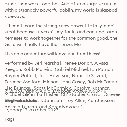
other than work together. And after a surprise run-in 
with a strangely powerful goblin, my world is slapped 
sideways.
If I can’t learn the strange new power I totally-didn’t-
steal-because-it-wasn’t-my-fault, and can’t get arch 
nemeses to work together for the common good, the 
Guild will finally have their prize. Me.
This epic adventure will leave you breathless!
Performed by Jeri Marshall, Renee Dorian, Alyssa 
Keegan, Robb Moreira, Gabriel Michael, Ian Putnam, 
Rayner Gabriel, Julie Hoverson, Nanette Savard, 
Terence Aselford, Michael John Casey, Rob McFadyen, 
Lise Bruneau, Scott McCormick, Carolyn Kashner, 
© 2023 GraphicAudio (Lydbog): 9798890550446
Michael Glenn, Earl Fisher, Christopher Graybill, Sheree 
Wichard, James J. Johnson, Troy Allan, Ken Jackson, 
Udgivelsesdato
Yasmin Tuazon, and Karen Novack."
Lydbog: 13. oktober 2023
Tags