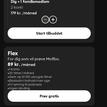
Dig + 1 familiemedlem
2 konti
179 kr. /måned
Start tilbuddet
Flex
For dig som vil prøve Mofibo.
89 kr.
/måned
1 konto
20 timer/måned
Gem op til 100 ubrugte timer
Eksklusivt indhold hver uge
Fri lytning til podcasts
Ingen binding
Prøv gratis