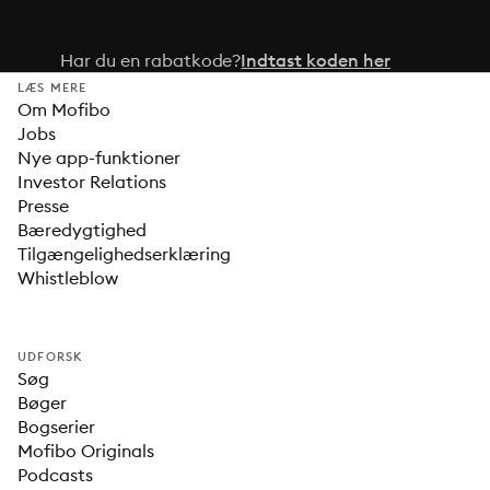
Har du en rabatkode?
Indtast koden her
LÆS MERE
Om Mofibo
Jobs
Nye app-funktioner
Investor Relations
Presse
Bæredygtighed
Tilgængelighedserklæring
Whistleblow
UDFORSK
Søg
Bøger
Bogserier
Mofibo Originals
Podcasts