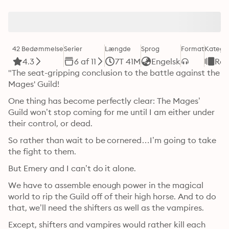
42 Bedømmelse
Serier
Længde
Sprog
Format
Kategor
4.3
6 af 11
7T 41M
Engelsk
Rom
"The seat-gripping conclusion to the battle against the 
Mages' Guild!
One thing has become perfectly clear: The Mages’ 
Guild won’t stop coming for me until I am either under 
their control, or dead.
So rather than wait to be cornered…I’m going to take 
the fight to them.
But Emery and I can’t do it alone.
We have to assemble enough power in the magical 
world to rip the Guild off of their high horse. And to do 
that, we’ll need the shifters as well as the vampires.
Except, shifters and vampires would rather kill each 