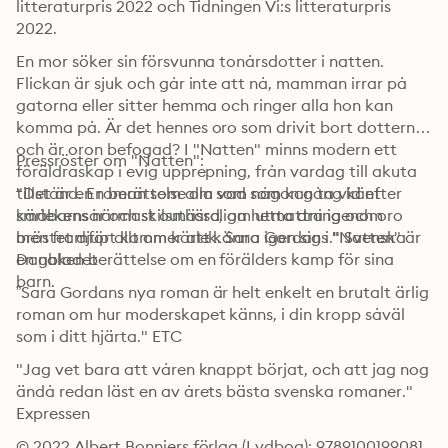
litteraturpris 2022 och Tidningen Vi:s litteraturpris 
2022.
En mor söker sin försvunna tonårsdotter i natten. 
Flickan är sjuk och går inte att nå, mamman irrar på 
gatorna eller sitter hemma och ringer alla hon kan 
komma på. Är det hennes oro som drivit bort dottern, 
och är oron befogad? I "Natten" minns modern ett 
Pressröster om "Natten":
föräldraskap i evig upprepning, från vardag till akuta 
tillstånd. En berättelse om vad som kan ta vid efter 
"Det är en roman som alla som någon gång känt 
småbarnsår och skilsmässa, om utmattning och oro 
kärlekens närmast outhärdliga hetta dra igenom 
men framför allt om kärlek. Sara Gordans "Natten" är 
bröstet djupt kommer att känna igen sig i." Svenska 
en naken berättelse om en förälders kamp för sina 
Dagbladet
barn.
”Sara Gordans nya roman är helt enkelt en brutalt ärlig 
roman om hur moderskapet känns, i din kropp såväl 
som i ditt hjärta." ETC
"Jag vet bara att våren knappt börjat, och att jag nog 
ändå redan läst en av årets bästa svenska romaner." 
Expressen
© 2022 Albert Bonniers förlag (Lydbog): 9789100199081