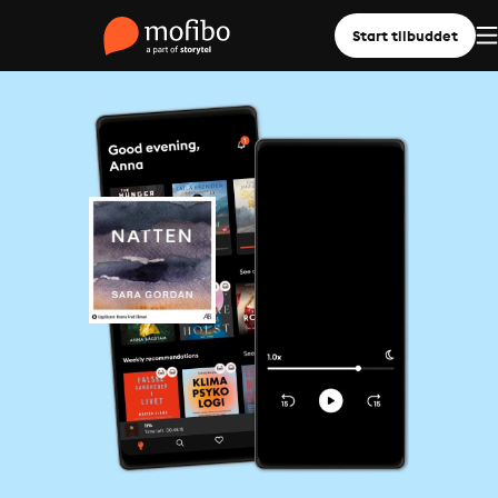
Start tilbuddet