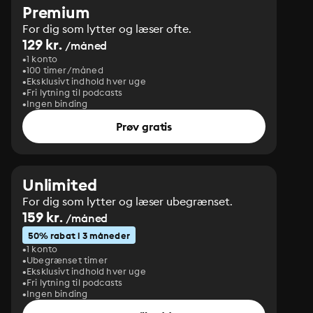
Premium
For dig som lytter og læser ofte.
129 kr.
/måned
1 konto
100 timer/måned
Eksklusivt indhold hver uge
Fri lytning til podcasts
Ingen binding
Prøv gratis
Unlimited
For dig som lytter og læser ubegrænset.
159 kr.
/måned
50% rabat i 3 måneder
1 konto
Ubegrænset timer
Eksklusivt indhold hver uge
Fri lytning til podcasts
Ingen binding