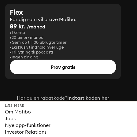
Flex
For dig som vil prøve Mofibo.
89 kr.
/måned
1 konto
20 timer/måned
Gem op til 100 ubrugte timer
Eksklusivt indhold hver uge
Fri lytning til podcasts
Ingen binding
Prøv gratis
Har du en rabatkode?
Indtast koden her
LÆS MERE
Om Mofibo
Jobs
Nye app-funktioner
Investor Relations