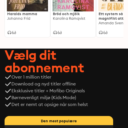
Haralds mamma
Bröd och mjölk
Ett system så
Johanna Frid
Karolina Ramqvist
magnifikt att d
bländar
Amanda Svenss
Vælg dit
abonnement
Over 1 million titler
Download og nyd titler offline
Eksklusive titler + Mofibo Originals
Børnevenligt miljø (Kids Mode)
Det er nemt at opsige når som helst
Den mest populære