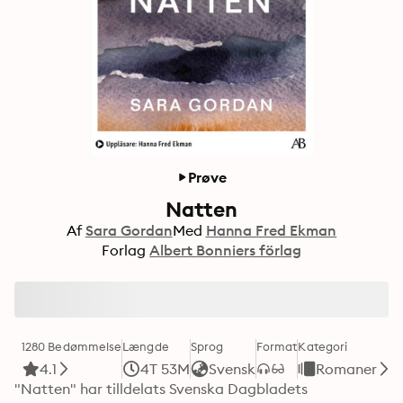
Prøve
Natten
Af
Sara Gordan
Med
Hanna Fred Ekman
Forlag
Albert Bonniers förlag
1280 Bedømmelse
Længde
Sprog
Format
Kategori
4.1
4T 53M
Svensk
Romaner
"Natten" har tilldelats Svenska Dagbladets 