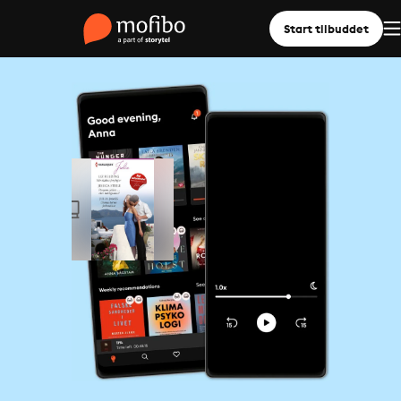
Start tilbuddet