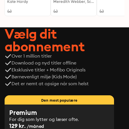
Kate Hardy
ørkensand
Meredith Webber, Scarlet Wilson
Vælg dit
abonnement
Over 1 million titler
Download og nyd titler offline
Eksklusive titler + Mofibo Originals
Børnevenligt miljø (Kids Mode)
Det er nemt at opsige når som helst
Den mest populære
Premium
For dig som lytter og læser ofte.
129 kr.
/måned