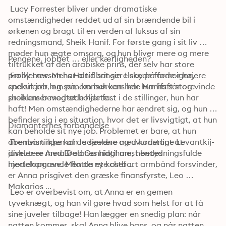
 Lucy Forrester bliver under dramatiske 
omstændigheder reddet ud af sin brændende bil i 
ørkenen og bragt til en verden af luksus af sin 
redningsmand, Sheik Hanif. For første gang i sit liv 
møder hun ægte omsorg, og hun bliver mere og mere 
Pengene, jobbet … eller kærligheden?
tiltrukket af den arabiske prins, der selv har store 
problemer. Mens Hanif bringer Lucy på fode igen, 
 Emily Lawson har altid sat sin elskede farmor højere 
spekulerer hun på, om hun kan hele Hanifs sår og vinde 
end sit job, og som konsekvens har hun haft store 
sheikens bevogtede hjerte ...
problemer med at holde fast i de stillinger, hun har 
haft! Men omstændighederne har ændret sig, og hun 
befinder sig i en situation, hvor det er livsvigtigt, at hun 
Diamanternes forbandelse
kan beholde sit nye job. Problemet er bare, at hun 
åbenbart ikke kan lade være med konstant at 
 Fremvisningen af de sjældne og uvurderlige Levantkij-
diskutere med Brad Cunningham, hendes 
juveler er Anna Delanes hidtil mest betydningsfulde 
hjertehamrende flotte nye chef ...
modelopgave. Men da et kostbart armbånd forsvinder, 
er Anna prisgivet den græske finansfyrste, Leo 
Makarios ...
 Leo er overbevist om, at Anna er en gemen 
tyveknægt, og han vil gøre hvad som helst for at få 
sine juveler tilbage! Han lægger en snedig plan: når 
natten kommer, skal Anna blive hans, og når natten er 