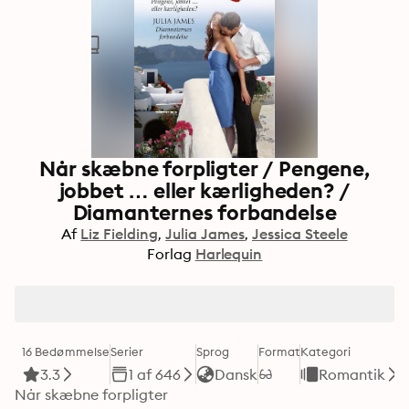
Når skæbne forpligter / Pengene,
jobbet … eller kærligheden? /
Diamanternes forbandelse
Af
Liz Fielding
Julia James
Jessica Steele
Forlag
Harlequin
16 Bedømmelse
Serier
Sprog
Format
Kategori
3.3
1 af 646
Dansk
Romantik
Når skæbne forpligter