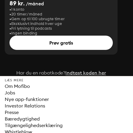
89 kr.
/måned
1 konto
20 timer/måned
Gem op til 100 ubrugte timer
Eksklusivt indhold hver uge
Fri lytning til podcasts
Ingen binding
Prøv gratis
Har du en rabatkode?
Indtast koden her
LÆS MERE
Om Mofibo
Jobs
Nye app-funktioner
Investor Relations
Presse
Bæredygtighed
Tilgængelighedserklæring
Whistleblow