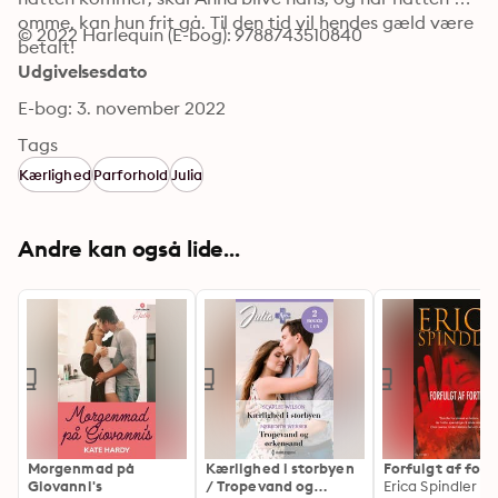
omme, kan hun frit gå. Til den tid vil hendes gæld være 
© 2022 Harlequin (E-bog): 9788743510840
betalt!
Udgivelsesdato
E-bog: 3. november 2022
Tags
Kærlighed
Parforhold
Julia
Andre kan også lide...
Morgenmad på
Kærlighed i storbyen
Forfulgt af fort
Giovanni's
/ Tropevand og
Erica Spindler