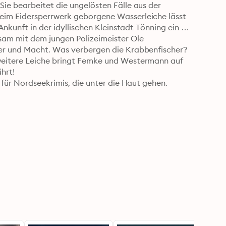
ie bearbeitet die ungelösten Fälle aus der 
eim Eidersperrwerk geborgene Wasserleiche lässt 
Ankunft in der idyllischen Kleinstadt Tönning ein 
am mit dem jungen Polizeimeister Ole 
er und Macht. Was verbergen die Krabbenfischer? 
weitere Leiche bringt Femke und Westermann auf 
hrt!

 für Nordseekrimis, die unter die Haut gehen.