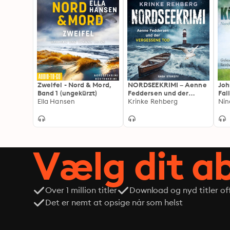
Zweifel - Nord & Mord,
NORDSEEKRIMI – Aenne
Joh
Band 1 (ungekürzt)
Feddersen und der
Fal
Ella Hansen
vergessene Tod:
Krinke Rehberg
Nin
Küstenkrimi
Vælg dit 
Over 1 million titler
Download og nyd titler off
Det er nemt at opsige når som helst