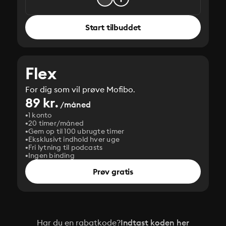
Start tilbuddet
Flex
For dig som vil prøve Mofibo.
89 kr.
/måned
1 konto
20 timer/måned
Gem op til 100 ubrugte timer
Eksklusivt indhold hver uge
Fri lytning til podcasts
Ingen binding
Prøv gratis
Har du en rabatkode?
Indtast koden her