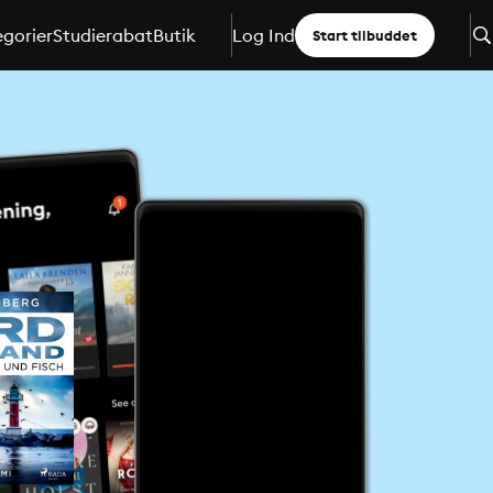
gorier
Studierabat
Butik
Log Ind
Start tilbuddet