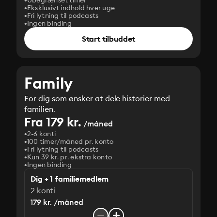
Ubegrænset timer
Eksklusivt indhold hver uge
Fri lytning til podcasts
Ingen binding
Start tilbuddet
Family
For dig som ønsker at dele historier med
familien.
Fra 179 kr.
/måned
2-6 konti
100 timer/måned pr. konto
Fri lytning til podcasts
Kun 39 kr. pr. ekstra konto
Ingen binding
Dig + 1 familiemedlem
2 konti
179 kr. /måned