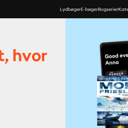
Lydbøger
E-bøger
Bogserier
Kate
t, hvor