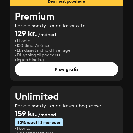
Den mest populære
Premium
For dig som lytter og læser ofte.
129 kr.
/måned
1 konto
100 timer/måned
Eksklusivt indhold hver uge
Fri lytning til podcasts
Ingen binding
Prøv gratis
Unlimited
For dig som lytter og læser ubegrænset.
159 kr.
/måned
50% rabat i 3 måneder
1 konto