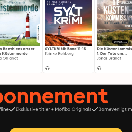
n Benthiens erster
SYLTKRIMI: Band 11-15
Die Küstenkommis
l: Küstenmorde
Krinke Rehberg
1. Der Tote am
a Ohlandt
Leuchtturm
Jonas Brandt
abonnement
line
Eksklusive titler + Mofibo Originals
Børnevenligt mi