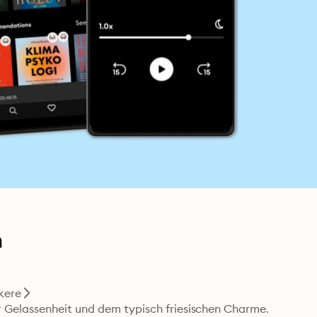
h
ikere
 Gelassenheit und dem typisch friesischen Charme.
