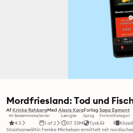
Mordfriesland: Tod und Fisc
Af
Krinke Rehberg
Med
Alexis Kara
Forlag
Saga Egmont
40 Bedømmelse
Serier
Længde
Sprog
Format
Kategori
4.5
1 af 2
5T 33M
Tysk
Klass
Staatsanwältin Femke Michelsen ermittelt mit nordischer