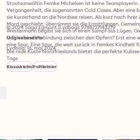
Staatsanwältin Femke Michelsen ist keine Teamplayerin. S
Vergangenheit, die sogenannten Cold Cases. Aber eine b
sie kurzerhand an die Nordsee reisen. Als kurz nach ihrer 
Mord geschieht, übernimmt sie die Ermittlungen. Gemeins
© 2024 Saga Egmont (Lydbog): 9788727143279
Westermann begibt sie sich in einen Sumpf aus Lügen, Gi
Gab es eine Verbindung zwischen den Opfern? Erst eine 
Udgivelsesdato
eine Spur. Eine Spur, die weit zurück in Femkes Kindheit fü
Lydbog: 16. maj 2024
Die raue Küste Nordfrieslands bietet die perfekte Kulisse
Tags
Klassisk krimi
Politikrimier