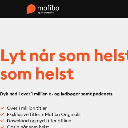
Lyt når som hels
som helst
Dyk ned i over 1 million e- og lydbøger samt podcasts.
Over 1 million titler
Eksklusive titler + Mofibo Originals
Download og nyd titler offline
Opsig når som helst