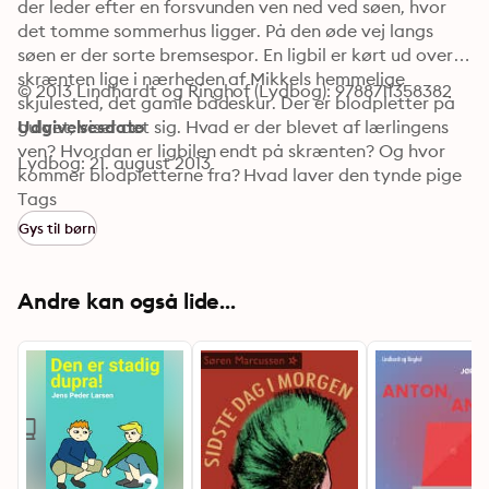
der leder efter en forsvunden ven ned ved søen, hvor 
det tomme sommerhus ligger. På den øde vej langs 
søen er der sorte bremsespor. En ligbil er kørt ud over 
skrænten lige i nærheden af Mikkels hemmelige 
© 2013 Lindhardt og Ringhof (Lydbog): 9788711358382
skjulested, det gamle bådeskur. Der er blodpletter på 
gulvet, viser det sig. Hvad er der blevet af lærlingens 
Udgivelsesdato
ven? Hvordan er ligbilen endt på skrænten? Og hvor 
Lydbog: 21. august 2013
kommer blodpletterne fra? Hvad laver den tynde pige 
og Isak i historien? Hvad har Eminem med sagen at 
Tags
gøre? Og hvem er Compagni? Alt det og meget mere 
Gys til børn
får du svar på i den første bog om bedemandens søn, 
Mikkel.
Andre kan også lide...