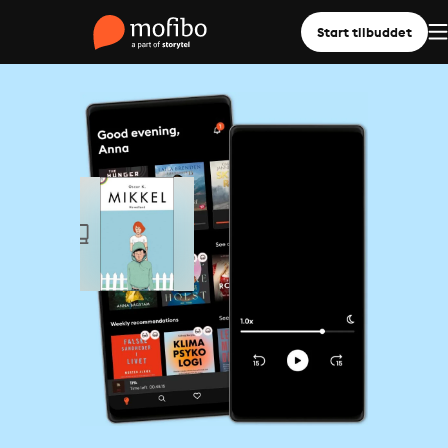
Start tilbuddet