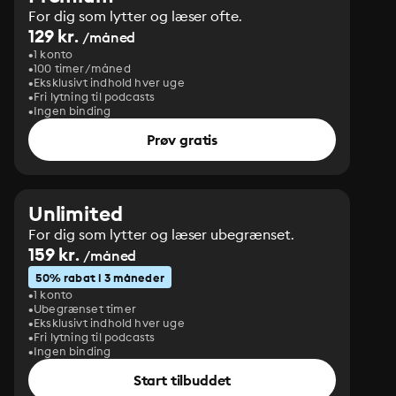
For dig som lytter og læser ofte.
129 kr.
/måned
1 konto
100 timer/måned
Eksklusivt indhold hver uge
Fri lytning til podcasts
Ingen binding
Prøv gratis
Unlimited
For dig som lytter og læser ubegrænset.
159 kr.
/måned
50% rabat i 3 måneder
1 konto
Ubegrænset timer
Eksklusivt indhold hver uge
Fri lytning til podcasts
Ingen binding
Start tilbuddet