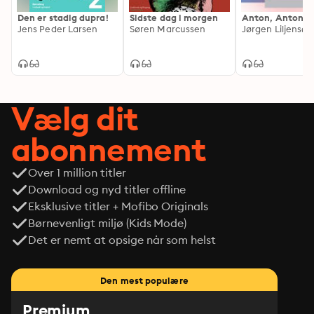
Den er stadig dupra!
Sidste dag i morgen
Anton, Anton...
Jens Peder Larsen
Søren Marcussen
Jørgen Liljensøe
Vælg dit
abonnement
Over 1 million titler
Download og nyd titler offline
Eksklusive titler + Mofibo Originals
Børnevenligt miljø (Kids Mode)
Det er nemt at opsige når som helst
Den mest populære
Premium