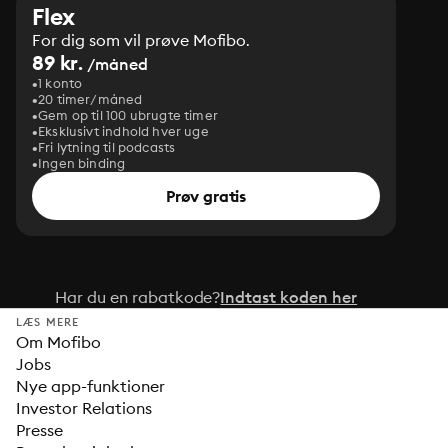
Flex
For dig som vil prøve Mofibo.
89 kr.
/måned
1 konto
20 timer/måned
Gem op til 100 ubrugte timer
Eksklusivt indhold hver uge
Fri lytning til podcasts
Ingen binding
Prøv gratis
Har du en rabatkode?
Indtast koden her
LÆS MERE
Om Mofibo
Jobs
Nye app-funktioner
Investor Relations
Presse