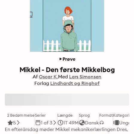
Prøve
Mikkel - Den første Mikkelbog
Af
Oscar K.
Med
Lars Simonsen
Forlag
Lindhardt og Ringhof
2 Bedømmelse
Serier
Længde
Sprog
Format
Kategori
5
1 af 3
1T 49M
Dansk
Ungdo
En efterårsdag møder Mikkel mekanikerlærlingen Dres, 