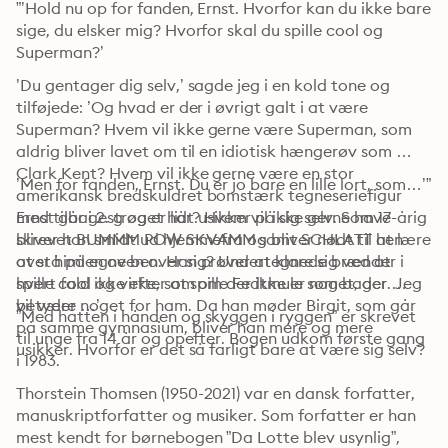
”’Hold nu op for fanden, Ernst. Hvorfor kan du ikke bare 
sige, du elsker mig? Hvorfor skal du spille cool og 
Superman?’
’Du gentager dig selv,’ sagde jeg i en kold tone og 
tilføjede: ’Og hvad er der i øvrigt galt i at være 
Superman? Hvem vil ikke gerne være Superman, som 
aldrig bliver lavet om til en idiotisk hængerøv som 
Clark Kent? Hvem vil ikke gerne være en stor 
’Men for fanden, Ernst. Du er jo bare en lille lort, som…’”
amerikansk bredskuldret bomstærk tegneseriefigur 
med tilbagestrøget hår? Hvem vil ikke gerne have 
Ernst går i 2. g og er lidt usikker på sig selv. Som 17-årig 
skrevet BUMMM POW SKVAMM samt SCHLATT hen 
bliver han smidt ud hjemmefra og bliver nødt til at lære 
over himlen oven over sig? Undertegnede brænder i 
at stå på egne ben. Han prøver at klare sig ved at 
hvert fald ikke efter at spille Fedtmule som bager. Jeg 
spille cool og virke, som om der ikke er noget, der 
vil være …’
betyder noget for ham. Da han møder Birgit, som går 
”Med hatten i hånden og skyggen i ryggen” er skrevet 
på samme gymnasium, bliver han mere og mere 
til unge fra 14 år og opefter. Bogen udkom første gang 
usikker. Hvorfor er det så farligt bare at være sig selv?
i 1983.
Thorstein Thomsen (1950-2021) var en dansk forfatter, 
manuskriptforfatter og musiker. Som forfatter er han 
mest kendt for børnebogen ”Da Lotte blev usynlig”, 