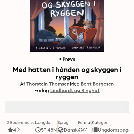
Prøve
Med hatten i hånden og skyggen i
ryggen
Af
Thorstein Thomsen
Med
Bent Børgesen
Forlag
Lindhardt og Ringhof
2 Bedømmelse
Længde
Sprog
Format
Kategori
4
5T 48M
Dansk
Ungdomsbøger