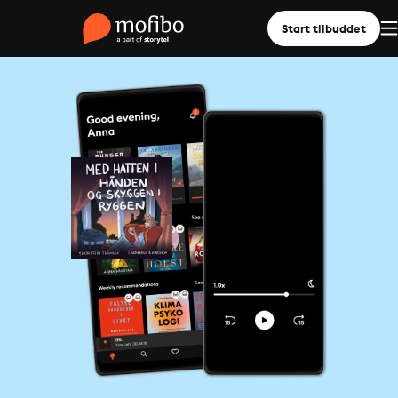
Start tilbuddet