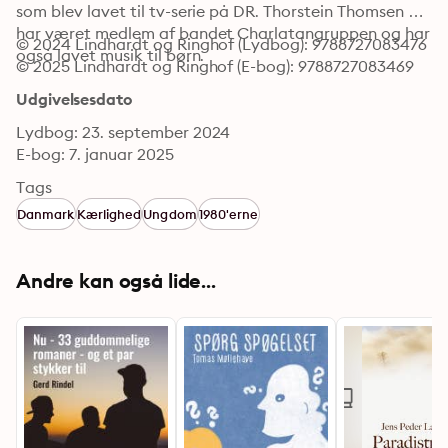
som blev lavet til tv-serie på DR. Thorstein Thomsen 
har været medlem af bandet Charlatangruppen og har 
© 2024 Lindhardt og Ringhof (Lydbog): 9788727083476
også lavet musik til børn.
© 2025 Lindhardt og Ringhof (E-bog): 9788727083469
Udgivelsesdato
Lydbog: 23. september 2024
E-bog: 7. januar 2025
Tags
Danmark
Kærlighed
Ungdom
1980'erne
Andre kan også lide...