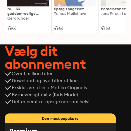
Nu - 33
Spørg spøgelset
Paradistræet
guddommelige
Tomas Møllehave
Jens Peder Lars
romaner - og et par
Gerd Rindel
stykker til
Vælg dit
abonnement
Over 1 million titler
Download og nyd titler offline
Eksklusive titler + Mofibo Originals
Børnevenligt miljø (Kids Mode)
Det er nemt at opsige når som helst
Den mest populære
Premium