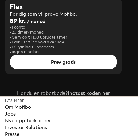
Flex
For dig som vil prøve Mofibo.
89 kr.
/måned
1 konto
20 timer/måned
Gem op til 100 ubrugte timer
Eksklusivt indhold hver uge
Fri lytning til podcasts
Ingen binding
Prøv gratis
Har du en rabatkode?
Indtast koden her
LÆS MERE
Om Mofibo
Jobs
Nye app-funktioner
Investor Relations
Presse