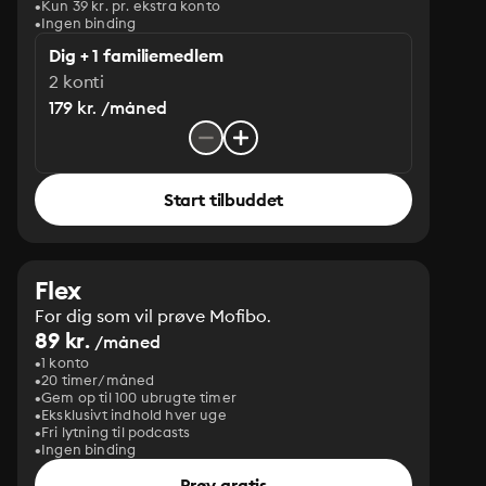
Kun 39 kr. pr. ekstra konto
Ingen binding
Dig + 1 familiemedlem
2 konti
179 kr. /måned
Start tilbuddet
Flex
For dig som vil prøve Mofibo.
89 kr.
/måned
1 konto
20 timer/måned
Gem op til 100 ubrugte timer
Eksklusivt indhold hver uge
Fri lytning til podcasts
Ingen binding
Prøv gratis