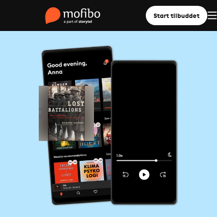
Start tilbuddet