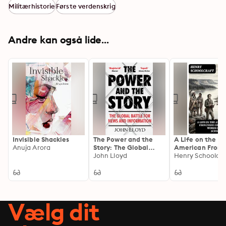
Militærhistorie
Første verdenskrig
Andre kan også lide...
Invisible Shackles
The Power and the
A Life on the
Anuja Arora
Story: The Global
American Fronti
Battle for News and
John Lloyd
Collected Works
Henry Schoolcra
Information
Henry Schoolcra
Enriched edition
Life on the Ame
Frontiers: Colle
Works of Henry
Vælg dit
Schoolcraft