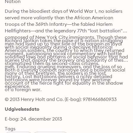
Nation
During the bloodiest days of World War I, no soldiers 
served more valiantly than the African American 
troops of the 369th Infantry—the fabled Harlem 
Hellfighters—and the legendary 77th "lost battalion" 
composed of New York City immigrants. Though these 
Richard Slotkin takes the pulse of a nation struggling 
men had lived up to their side of the bargain as loyal 
with social inequality during a decisive historical 
American soldiers, the country to which they returned 
moment, juxtaposing social commentary with battle 
solidified laws and patterns of social behavior that had 
scenes that display the bravery and solidarity of these 
stigmatized them as second-class citizens.
men. Enduring grueling maneuvers, and the loss of so 
Both a riveting combat narrative and a brilliant social 
many of their brethren, the soldiers in the lost 
history, Lost Battalions delivers a richly detailed 
battalions were forever bound by their wartime 
account of the fierce fight for equality in the shadow 
experience.
of a foreign war.
© 2013 Henry Holt and Co. (E-bog): 9781466860933
Udgivelsesdato
E-bog: 24. december 2013
Tags