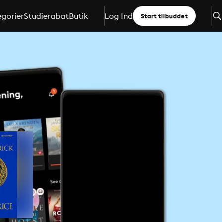
gorier
Studierabat
Butik
Log Ind
Start tilbuddet