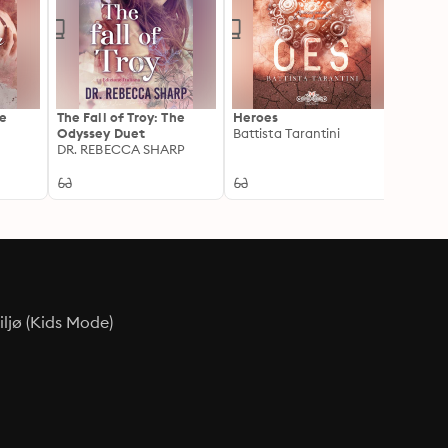
te
The Fall of Troy: The
Heroes
La su
Odyssey Duet
Battista Tarantini
Un Ro
DR. REBECCA SHARP
Guerr
Renee
ljø (Kids Mode)