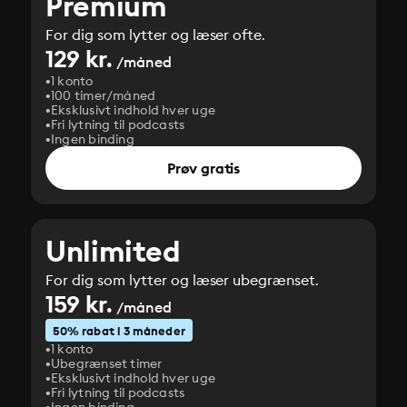
Premium
For dig som lytter og læser ofte.
129 kr.
/måned
1 konto
100 timer/måned
Eksklusivt indhold hver uge
Fri lytning til podcasts
Ingen binding
Prøv gratis
Unlimited
For dig som lytter og læser ubegrænset.
159 kr.
/måned
50% rabat i 3 måneder
1 konto
Ubegrænset timer
Eksklusivt indhold hver uge
Fri lytning til podcasts