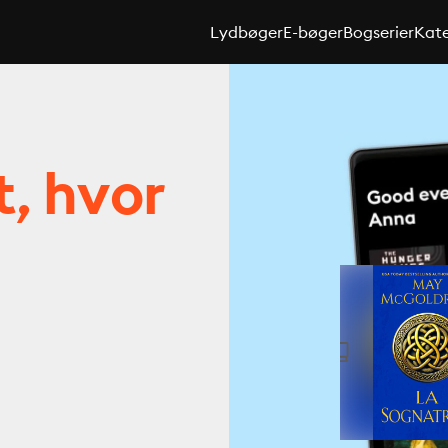
Lydbøger
E-bøger
Bogserier
Kate
t, hvor