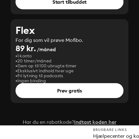
Start tilbuddet
Flex
For dig som vil prøve Mofibo.
89 kr.
/måned
1 konto
20 timer/måned
Gem op til 100 ubrugte timer
Eksklusivt indhold hver uge
Fri lytning til podcasts
Ingen binding
Prøv gratis
Har du en rabatkode?
Indtast koden her
BRUGBARE LINKS
Hjælpecenter og k