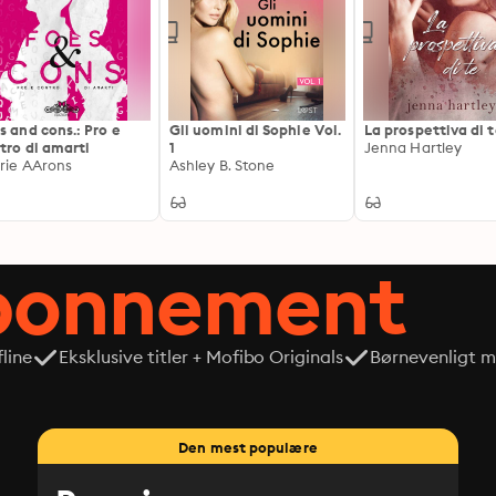
s and cons.: Pro e
Gli uomini di Sophie Vol.
La prospettiva di 
tro di amarti
1
Jenna Hartley
rie AArons
Ashley B. Stone
abonnement
line
Eksklusive titler + Mofibo Originals
Børnevenligt mi
Den mest populære