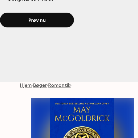
Prøv nu
Hjem
Bøger
Romantik