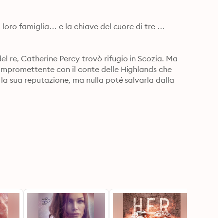
 loro famiglia… e la chiave del cuore di tre 
l re, Catherine Percy trovò rifugio in Scozia. Ma 
compromettente con il conte delle Highlands che 
la sua reputazione, ma nulla poté salvarla dalla 
 in frantumi le sue ultime difese! 

nito di leggerlo per la seconda volta, anche se 
ni caso, questo libro è fantastico. La trama e il 
pa avvincente". - Recensione online del lettore