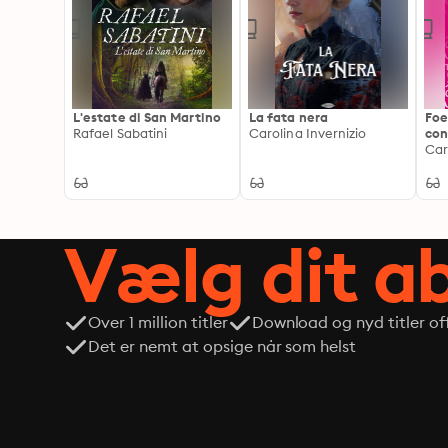
L'estate di San Martino
La fata nera
Foe
Rafael Sabatini
Carolina Invernizio
con
Car
Vælg dit 
Over 1 million titler
Download og nyd titler off
Det er nemt at opsige når som helst