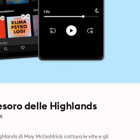
Tesoro delle Highlands
e
ighlands di May McGoldrick cattura le vite e gli 