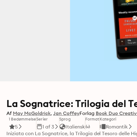
La Sognatrice: Trilogia del 
Af
May McGoldrick
Jan Coffey
Forlag
Book Duo Creativ
1 Bedømmelse
Serier
Sprog
Format
Kategori
5
1 af 3
Italiensk
Romantik
Iniziata con La Sognatrice, la Trilogia del Tesoro delle H