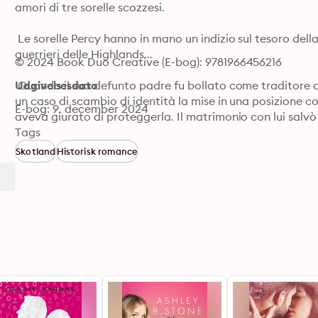
amori di tre sorelle scozzesi. 

 Le sorelle Percy hanno in mano un indizio sul tesoro della
guerrieri delle Highlands... 

© 2024 Book Duo Creative (E-bog): 9781966456216
 Quando il suo defunto padre fu bollato come traditore de
Udgivelsesdato
un caso di scambio di identità la mise in una posizione 
E-bog: 9. december 2024
aveva giurato di proteggerla. Il matrimonio con lui salvò 
passione che piegò il suo corpo alla sua volontà... e mandò
Tags
 A Proposito di La Sognatrice... 

Skotland
Historisk romance
 "UN TESORO ASSOLUTO! Adoro questo libro. Ho appena fi
non so dire perché non l'ho recensito la prima volta. In og
cast di personaggi sono dinamici e la storia che si svilup