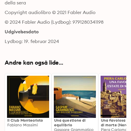
della sera
Copyright audiolibro © 2021 Fabler Audio
© 2024 Fabler Audio (Lydbog): 9791280341198
Udgivelsesdato
Lydbog: 19. februar 2024
Andre kan også lide...
Il Club Montecristo
Una questione di
Una favolosa es
Fabiano Massimi
equilibrio
di morte (Nero R
Gaspare Grammatico
Piera Carlomag