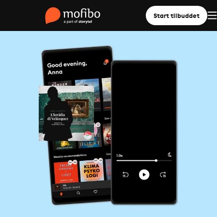
Start tilbuddet