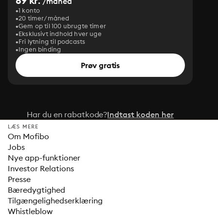
89 kr.
/måned
1 konto
20 timer/måned
Gem op til 100 ubrugte timer
Eksklusivt indhold hver uge
Fri lytning til podcasts
Ingen binding
Prøv gratis
Har du en rabatkode?
Indtast koden her
LÆS MERE
Om Mofibo
Jobs
Nye app-funktioner
Investor Relations
Presse
Bæredygtighed
Tilgængelighedserklæring
Whistleblow