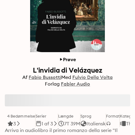
Prøve
L'invidia di Velázquez
Af
Fabio Bussotti
Med
Fulvio Della Volta
Forlag
Fabler Audio
4 Bedømmelse
Serier
Længde
Sprog
Format
Kategor
3
1 af 3
7T 39M
Italiensk
Thri
Arriva in audiolibro il primo romanzo della serie "Il 