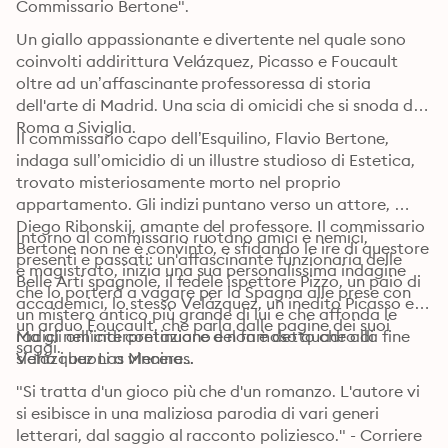
Commissario Bertone".
Un giallo appassionante e divertente nel quale sono 
coinvolti addirittura Velázquez, Picasso e Foucault 
oltre ad un’affascinante professoressa di storia 
dell'arte di Madrid. Una scia di omicidi che si snoda da 
Roma a Siviglia.
Il commissario capo dell’Esquilino, Flavio Bertone, 
indaga sull’omicidio di un illustre studioso di Estetica, 
trovato misteriosamente morto nel proprio 
appartamento. Gli indizi puntano verso un attore, 
Diego Ribonskij, amante del professore. Il commissario 
Intorno al commissario ruotano amici e nemici, 
Bertone non ne è convinto, e sfidando le ire di questore 
presenti e passati: un'affascinante funzionaria delle 
e magistrato, inizia una sua personalissima indagine 
Belle Arti spagnole, il fedele ispettore Pizzo, un paio di 
che lo porterà a vagare per la Spagna alle prese con 
accademici, lo stesso Velázquez, un inedito Picasso e 
un mistero antico più grande di lui e che affonda le 
un arduo Foucault, che parla dalle pagine dei suoi 
radici nell’interpretazione del famoso quadro di 
Ma gli omicidi continuano e non è detto che alla fine 
saggi.
Velázquez Las Meninas.
siano i buoni a vincere...
"Si tratta d'un gioco più che d'un romanzo. L'autore vi 
si esibisce in una maliziosa parodia di vari generi 
letterari, dal saggio al racconto poliziesco." - Corriere 