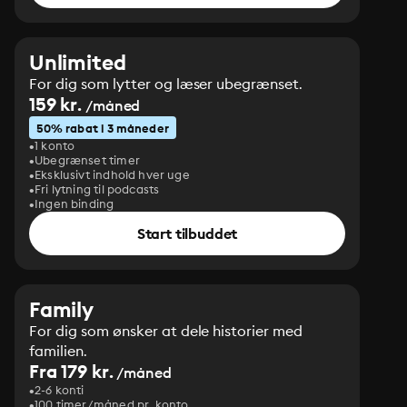
Unlimited
For dig som lytter og læser ubegrænset.
159 kr.
/måned
50% rabat i 3 måneder
1 konto
Ubegrænset timer
Eksklusivt indhold hver uge
Fri lytning til podcasts
Ingen binding
Start tilbuddet
Family
For dig som ønsker at dele historier med
familien.
Fra 179 kr.
/måned
2-6 konti
100 timer/måned pr. konto