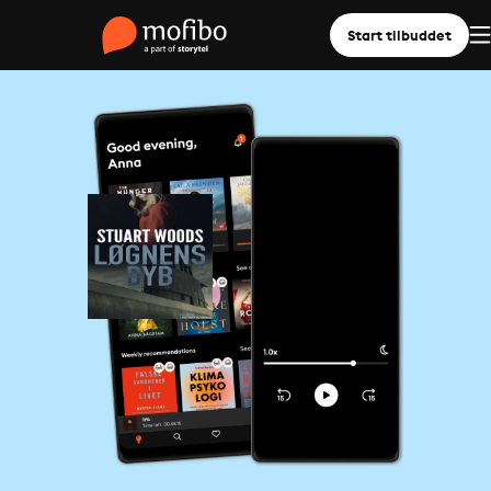
Start tilbuddet