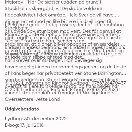
Majorov. "Når De sætter ubåden på grund i 
Stockholms skærgård, vil De skabe voldsom 
flådeaktivitet i det område. Hele Sverige vil have 
øjnene rettet mod en lille bitte ø i indsejlingen til 
I 1980’erne er der stadig russere, der har som ambition 
Stockholm."

at udvide Sovjetunionen mod vest. Det får dem til at 
Majorov gjorde et ophold for at give sine ord effekt. 
planlægge en snedig aktion mod Sverige. Det eneste 
"Og så," fortsatte han, "sender vi en 
problem er, at planen bliver opdaget af en særdeles 
undsætningsekspedition... en undsætningsekspedition, 
opvakt afdelingsleder i CIA, og hun har ikke tænkt sig 
som svenskerne aldrig vil glemme!""
Stuart Woods (f. 1938) er en amerikansk forfatter, der 
at lade dem slippe af sted med det...
har skrevet over 60 bøger. Han bevæger sig 
hovedsageligt inden for spændingsgenren, og de fleste 
af hans bøger har privatdetektiven Stone Barrington 
som hovedperson. Stuart Woods’ romaner er blevet 
© 2022 Lindhardt og Ringhof (Lydbog): 9788726470437
oversat til flere forskellige sprog, og hans bøger har 
© 2018 Lindhardt og Ringhof (E-bog): 9788726025231
vundet stor popularitet i mange forskellige lande.
Oversættere: Jette Lond
Udgivelsesdato
Lydbog: 30. december 2022
E-bog: 17. juli 2018