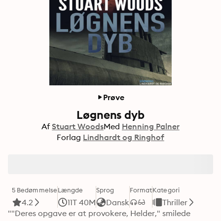
Prøve
Løgnens dyb
Af
Stuart Woods
Med
Henning Palner
Forlag
Lindhardt og Ringhof
5 Bedømmelse
Længde
Sprog
Format
Kategori
4.2
11T 40M
Dansk
Thriller
""Deres opgave er at provokere, Helder," smilede 