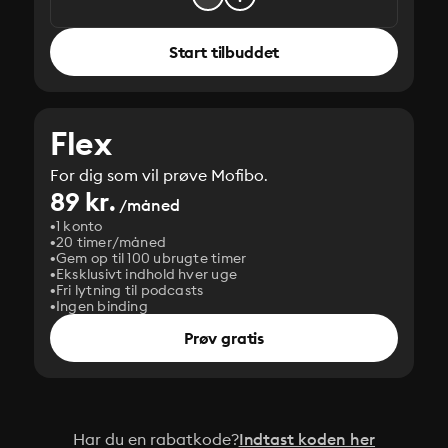
Start tilbuddet
Flex
For dig som vil prøve Mofibo.
89 kr.
/måned
1 konto
20 timer/måned
Gem op til 100 ubrugte timer
Eksklusivt indhold hver uge
Fri lytning til podcasts
Ingen binding
Prøv gratis
Har du en rabatkode?
Indtast koden her