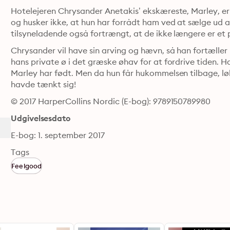
Hotelejeren Chrysander Anetakis’ ekskæreste, Marley, e
og husker ikke, at hun har forrådt ham ved at sælge ud 
tilsyneladende også fortrængt, at de ikke længere er et 
Chrysander vil have sin arving og hævn, så han fortæller 
hans private ø i det græske øhav for at fordrive tiden. H
Marley har født. Men da hun får hukommelsen tilbage, løb
havde tænkt sig!
© 2017 HarperCollins Nordic (E-bog): 9789150789980
Udgivelsesdato
E-bog: 1. september 2017
Tags
Feelgood