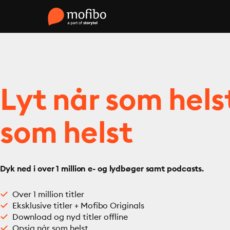
Lyt når som hels
som helst
Dyk ned i over 1 million e- og lydbøger samt podcasts.
Over 1 million titler
Eksklusive titler + Mofibo Originals
Download og nyd titler offline
Opsig når som helst