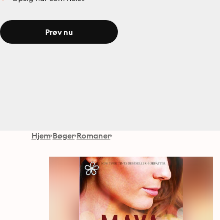
Prøv nu
Hjem
Bøger
Romaner