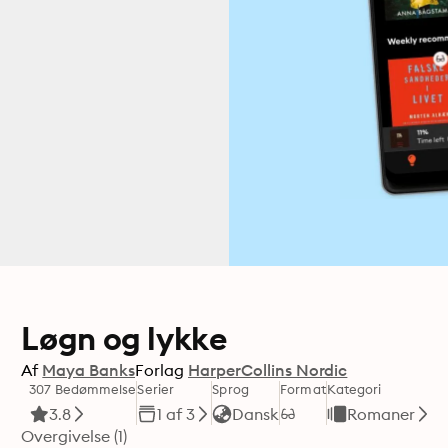
Løgn og lykke
Af
Maya Banks
Forlag
HarperCollins Nordic
307 Bedømmelse
Serier
Sprog
Format
Kategori
3.8
1 af 3
Dansk
Romaner
Overgivelse (1)