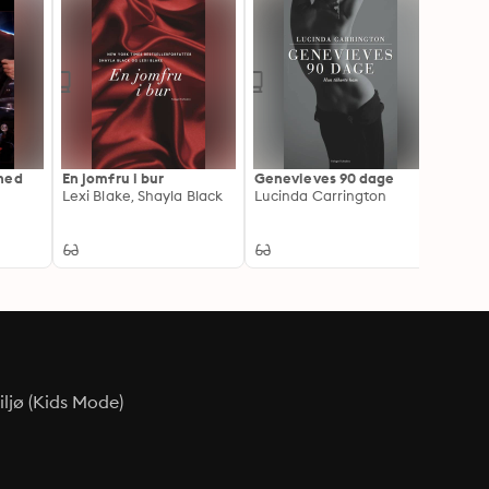
hed
En jomfru i bur
Genevieves 90 dage
Jomfr
Lexi Blake, Shayla Black
Lucinda Carrington
hemm
Lexi B
ljø (Kids Mode)