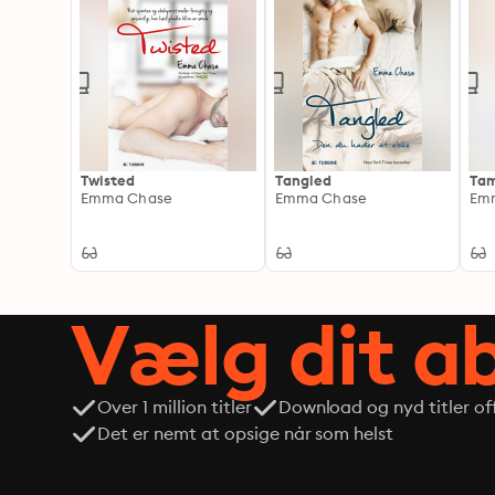
Twisted
Tangled
Ta
Emma Chase
Emma Chase
Em
Vælg dit 
Over 1 million titler
Download og nyd titler off
Det er nemt at opsige når som helst