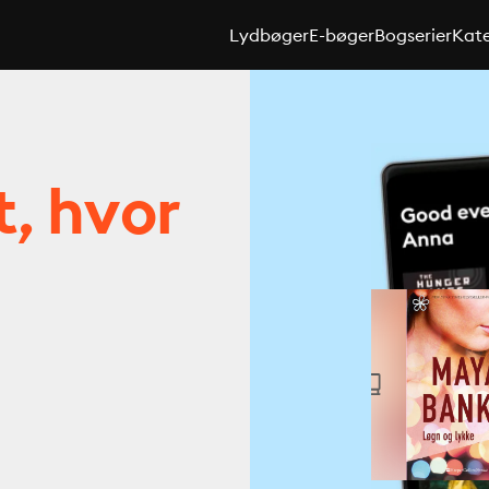
Lydbøger
E-bøger
Bogserier
Kate
t, hvor