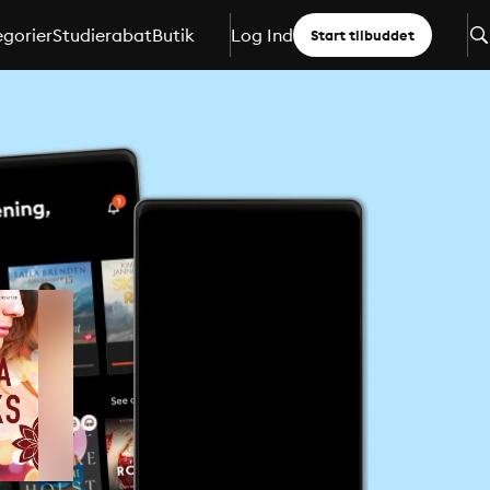
gorier
Studierabat
Butik
Log Ind
Start tilbuddet