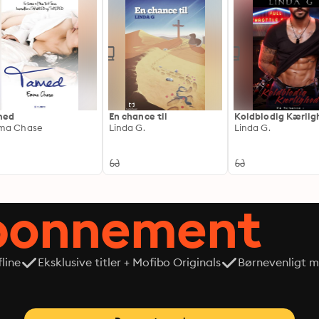
med
En chance til
Koldblodig Kærlig
ma Chase
Linda G.
Linda G.
abonnement
line
Eksklusive titler + Mofibo Originals
Børnevenligt mi