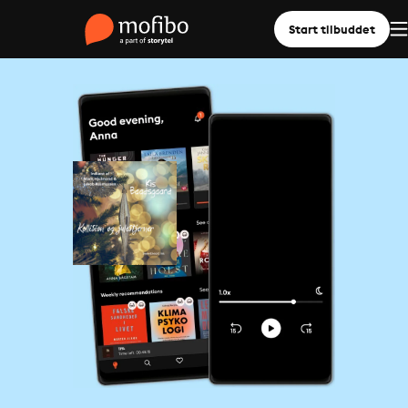
Start tilbuddet