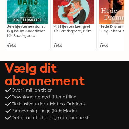
Julehjerternes dans:
Mit Hjertes Længsel
Hede Drømme
Big Point Juleedition
Kis Baadsgaard, Britt Bøg, Cindy Malmberg, Pia Gasberg, Erla Ingvarsdóttir, Tina Klæsøe, Vibeke Vestergaard, Pia Gasbjerg
Lucy Felthouse
Kis Baadsgaard
Vælg dit
abonnement
Over 1 million titler
Download og nyd titler offline
Eksklusive titler + Mofibo Originals
Børnevenligt miljø (Kids Mode)
Det er nemt at opsige når som helst