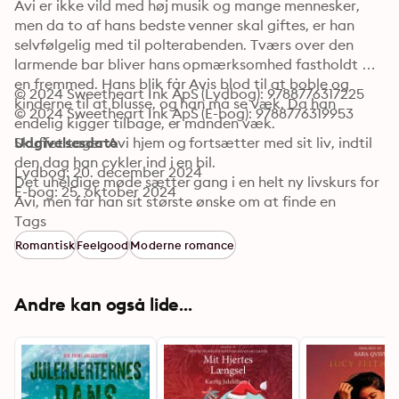
Avi er ikke vild med høj musik og mange mennesker, 
men da to af hans bedste venner skal giftes, er han 
selvfølgelig med til polterabenden. Tværs over den 
larmende bar bliver hans opmærksomhed fastholdt af 
en fremmed. Hans blik får Avis blod til at boble og 
© 2024 Sweetheart Ink ApS (Lydbog): 9788776317225
kinderne til at blusse, og han må se væk. Da han 
© 2024 Sweetheart Ink ApS (E-bog): 9788776319953
endelig kigger tilbage, er manden væk.

Skuffet tager Avi hjem og fortsætter med sit liv, indtil 
Udgivelsesdato
den dag han cykler ind i en bil.

Lydbog: 20. december 2024
Det uheldige møde sætter gang i en helt ny livskurs for 
E-bog: 25. oktober 2024
Avi, men får han sit største ønske om at finde en 
livspartner opfyldt til jul?
Tags
Romantisk
Feelgood
Moderne romance
Andre kan også lide...