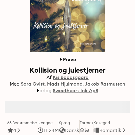
Prøve
Kollision og julestjerner
Af
Kis Baadsgaard
Med
Sara Qvist
Mads Hjulmand
Jakob Rasmussen
Forlag
Sweetheart Ink ApS
68 Bedømmelse
Længde
Sprog
Format
Kategori
4
1T 24M
Dansk
Romantik