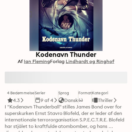
Kodenavn Thunder
Af
Ian Fleming
Forlag
Lindhardt og Ringhof
4 Bedømmelse
Serier
Sprog
Format
Kategori
4.3
9 af 4
Dansk
Thriller
I "Kodenavn Thunderball" stilles James Bond over for 
superskurken Ernst Stavro Blofeld, der er leder af den 
internationale terrororganisation S.P.E.C.T.R.E. Blofeld 
har stjålet to kraftfulde atombomber, og hans 