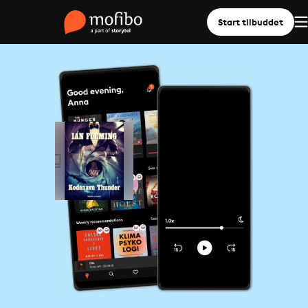
Start tilbuddet