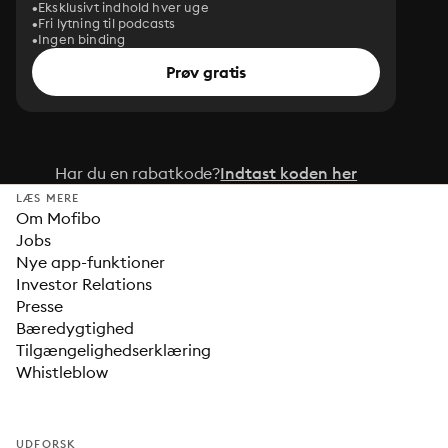
Eksklusivt indhold hver uge
Fri lytning til podcasts
Ingen binding
Prøv gratis
Har du en rabatkode?
Indtast koden her
LÆS MERE
Om Mofibo
Jobs
Nye app-funktioner
Investor Relations
Presse
Bæredygtighed
Tilgængelighedserklæring
Whistleblow
UDFORSK