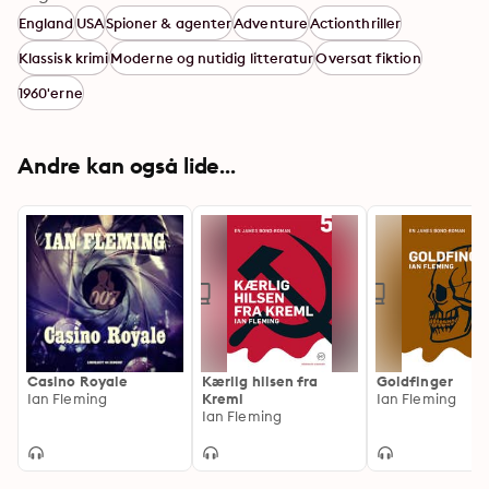
snu og hårdføre agent, hvoraf hver og en fik enorm 
England
USA
Spioner & agenter
Adventure
Actionthriller
succes både som bøger og efterfølgende som film.
Klassisk krimi
Moderne og nutidig litteratur
Oversat fiktion
1960'erne
Andre kan også lide...
Casino Royale
Kærlig hilsen fra
Goldfinger
Ian Fleming
Kreml
Ian Fleming
Ian Fleming