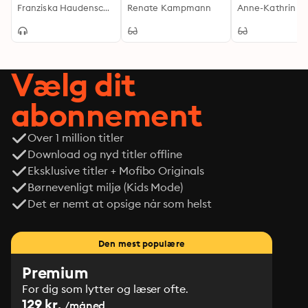
Franziska Haudenschild
Roman - Band 1
Renate Kampmann
Martha Gerlach
1
Vælg dit
abonnement
Over 1 million titler
Download og nyd titler offline
Eksklusive titler + Mofibo Originals
Børnevenligt miljø (Kids Mode)
Det er nemt at opsige når som helst
Den mest populære
Premium
For dig som lytter og læser ofte.
129 kr.
/måned