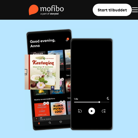
Start tilbuddet