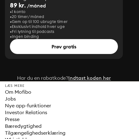
89 kr.
/måned
1 konto
20 timer/måned
Gem op til 100 ubrugte timer
Eksklusivt indhold hver uge
Fri lytning til podcasts
Ingen binding
Prøv gratis
Har du en rabatkode?
Indtast koden her
LÆS MERE
Om Mofibo
Jobs
Nye app-funktioner
Investor Relations
Presse
Bæredygtighed
Tilgængelighedserklæring