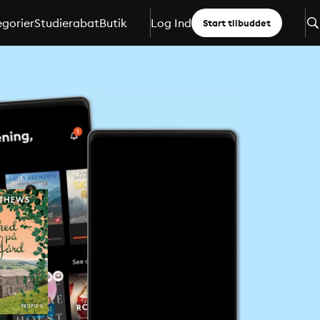
gorier
Studierabat
Butik
Log Ind
Start tilbuddet