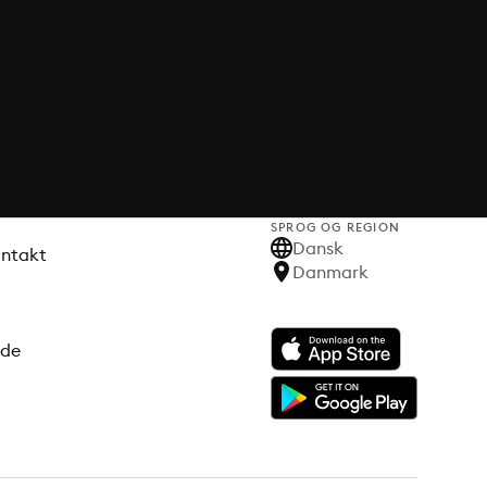
SPROG OG REGION
Dansk
ontakt
Danmark
ode