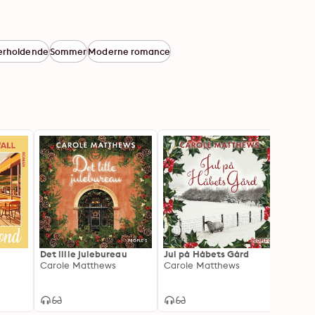
erholdende
Sommer
Moderne romance
Det lille julebureau
Jul på Håbets Gård
Det li
Carole Matthews
Carole Matthews
Dayan