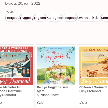
E-bog: 28. juni 2022
Tags
Feelgood
Hyggelig
England
Kærlighed
Feelgood
Oversat fiktion
Und
re historier fra
De nye begyndelsers
Caféen i Cornwall
éen i Cornwall
hjem
Lucy Diamond
y Diamond
Suzanne Snow