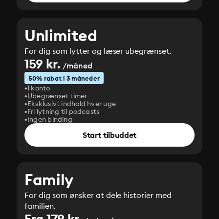
Unlimited
For dig som lytter og læser ubegrænset.
159 kr.
/måned
50% rabat i 3 måneder
1 konto
Ubegrænset timer
Eksklusivt indhold hver uge
Fri lytning til podcasts
Ingen binding
Start tilbuddet
Family
For dig som ønsker at dele historier med
familien.
Fra 179 kr.