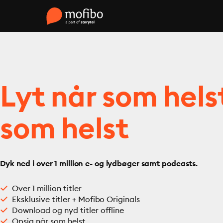
Lyt når som hels
som helst
Dyk ned i over 1 million e- og lydbøger samt podcasts.
Over 1 million titler
Eksklusive titler + Mofibo Originals
Download og nyd titler offline
Opsig når som helst