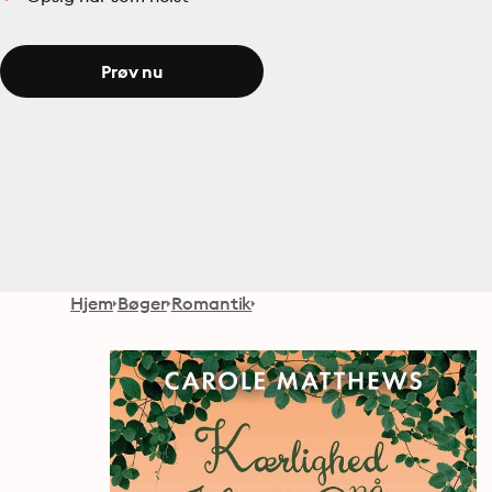
Prøv nu
Hjem
Bøger
Romantik