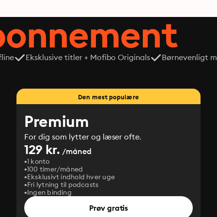
abonnement
line
Eksklusive titler + Mofibo Originals
Børnevenligt mi
Den mest populære
Premium
For dig som lytter og læser ofte.
129 kr.
/måned
1 konto
100 timer/måned
Eksklusivt indhold hver uge
Fri lytning til podcasts
Ingen binding
Prøv gratis