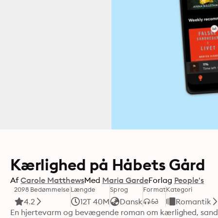
Kærlighed på Håbets Gård
Af
Carole Matthews
Med
Maria Garde
Forlag
People's
2098 Bedømmelse
Længde
Sprog
Format
Kategori
4.2
12T 40M
Dansk
Romantik
En hjertevarm og bevægende roman om kærlighed, sande v