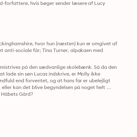
-forfattere, hvis bøger sender læsere af Lucy 
 direkte i den syvende himmel. 
kinghamshire, hvor hun (næsten) kun er omgivet af 
 anti-sociale får; Tina Turner, alpakaen med 
r mistrives på den sædvanlige skolebænk. Så da den 
 lade sin søn Lucas indskrive, er Molly ikke 
dfuld end forventet, og at hans far er ubelejligt 
 eller kan det blive begyndelsen på noget helt 
å Håbets Gård?