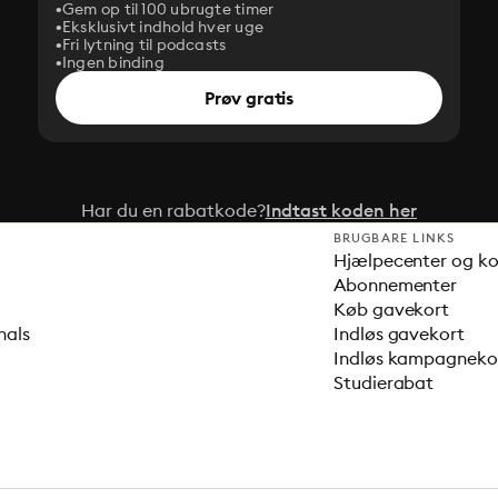
Gem op til 100 ubrugte timer
Eksklusivt indhold hver uge
Fri lytning til podcasts
Ingen binding
Prøv gratis
Har du en rabatkode?
Indtast koden her
BRUGBARE LINKS
Hjælpecenter og k
Abonnementer
Køb gavekort
nals
Indløs gavekort
Indløs kampagnek
Studierabat