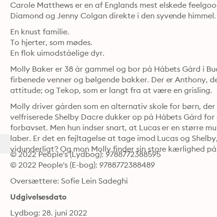
Carole Matthews er en af Englands mest elskede feelgood
Diamond og Jenny Colgan
En knust familie. 

To hjerter, som mødes. 

En flok uimodståelige dyr. 
Molly Baker er 38 år gammel og bor på Håbets Gård i Buc
firbenede venner og bølgende bakker. Der er Anthony, det
attitude; og Tekop, som er langt fra at være en grisling. 
Molly driver gården som en alternativ skole for børn, de
velfriserede Shelby Dacre dukker op på Håbets Gård for at
forbavset. Men hun indser snart, at Lucas er en større mun
laber. Er det en fejltagelse at tage imod Lucas og Shelby,
vidunderligt? Og mon Molly finder sin store kærlighed p
© 2022 People's (Lydbog): 9788772388595
© 2022 People's (E-bog): 9788772388489
Oversættere: Sofie Lein Sadeghi
Udgivelsesdato
Lydbog: 28. juni 2022