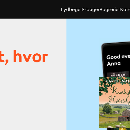
Lydbøger
E-bøger
Bogserier
Kate
t, hvor