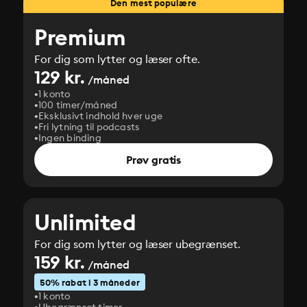
Den mest populære
Premium
For dig som lytter og læser ofte.
129 kr.
/måned
1 konto
100 timer/måned
Eksklusivt indhold hver uge
Fri lytning til podcasts
Ingen binding
Prøv gratis
Unlimited
For dig som lytter og læser ubegrænset.
159 kr.
/måned
50% rabat i 3 måneder
1 konto