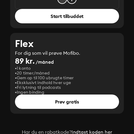
Start tilbuddet
Flex
For dig som vil prøve Mofibo.
89 kr.
/måned
1 konto
20 timer/måned
Gem op til 100 ubrugte timer
Eksklusivt indhold hver uge
Fri lytning til podcasts
Ingen binding
Prøv gratis
Har du en rabatkode?
Indtast koden her