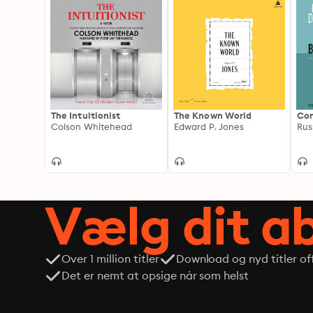
The Intuitionist
The Known World
Con
Colson Whitehead
Edward P. Jones
Rus
Vælg dit 
Over 1 million titler
Download og nyd titler off
Det er nemt at opsige når som helst