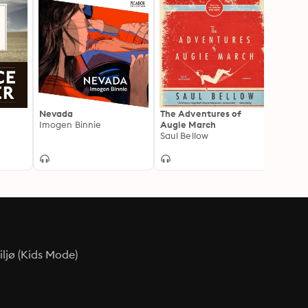
Nevada
The Adventures of
Work 
Imogen Binnie
Augie March
Virgin
Saul Bellow
ljø (Kids Mode)