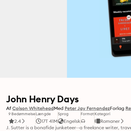
John Henry Days
Af
Colson Whitehead
Med
Peter Jay Fernandez
Forlag
Re
9 Bedømmelse
Længde
Sprog
Format
Kategori
2.4
17T 41M
Engelsk
Romaner
J. Sutter is a bonafide junketeer--a freelance writer, trav