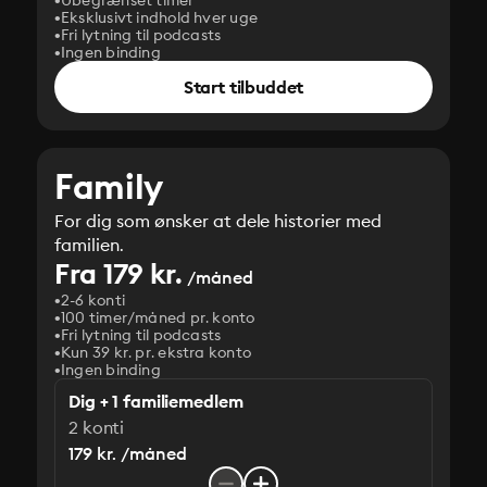
Ubegrænset timer
Eksklusivt indhold hver uge
Fri lytning til podcasts
Ingen binding
Start tilbuddet
Family
For dig som ønsker at dele historier med
familien.
Fra 179 kr.
/måned
2-6 konti
100 timer/måned pr. konto
Fri lytning til podcasts
Kun 39 kr. pr. ekstra konto
Ingen binding
Dig + 1 familiemedlem
2 konti
179 kr. /måned