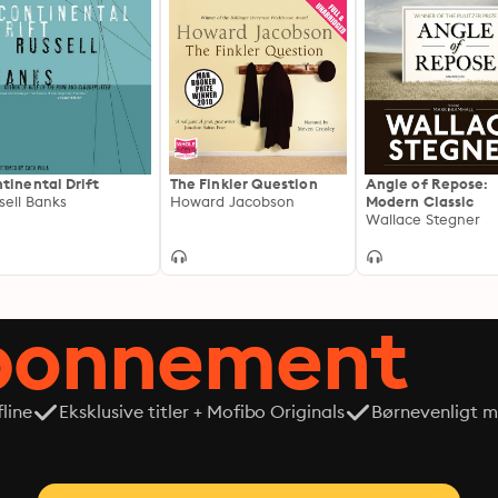
tinental Drift
The Finkler Question
Angle of Repose:
sell Banks
Howard Jacobson
Modern Classic
Wallace Stegner
abonnement
line
Eksklusive titler + Mofibo Originals
Børnevenligt mi