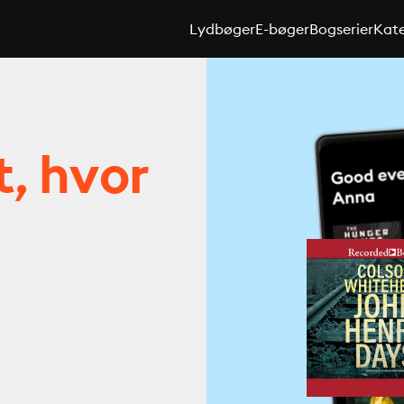
Lydbøger
E-bøger
Bogserier
Kate
t, hvor