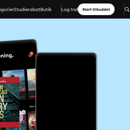
gorier
Studierabat
Butik
Log Ind
Start tilbuddet