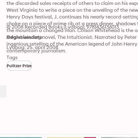
the discarded sales receipts of others to claim on his ex
West Virginia to write a piece on the unveiling of the n
Henry Days festival, J. continues his nearly record-setti
choke on a piece of prime rib at a press dinner, shadows
© 2008 Recorded Books (Lydbog): 9781436136013
the mountain a changed man. Colson Whitehead is the au
Award-winning novel, The Intuitionist. Narrated by Peter
Udgivelsesdato
ingenious retelling of the American legend of John Henry 
Lydbog: 25. april 2008
contemporary journalism.
Tags
Pulitzer Prize