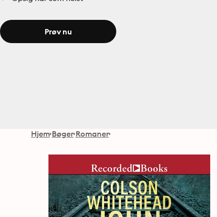
Prøv nu
Hjem
Bøger
Romaner