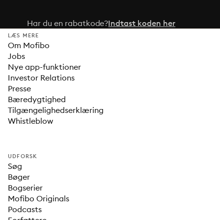
Har du en rabatkode?
Indtast koden her
LÆS MERE
Om Mofibo
Jobs
Nye app-funktioner
Investor Relations
Presse
Bæredygtighed
Tilgængelighedserklæring
Whistleblow
UDFORSK
Søg
Bøger
Bogserier
Mofibo Originals
Podcasts