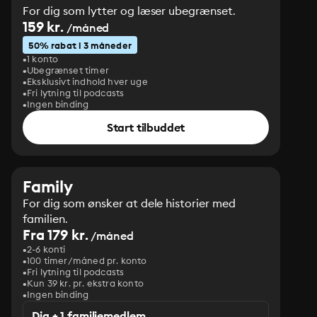
For dig som lytter og læser ubegrænset.
159 kr.
/måned
50% rabat i 3 måneder
1 konto
Ubegrænset timer
Eksklusivt indhold hver uge
Fri lytning til podcasts
Ingen binding
Start tilbuddet
Family
For dig som ønsker at dele historier med
familien.
Fra 179 kr.
/måned
2-6 konti
100 timer/måned pr. konto
Fri lytning til podcasts
Kun 39 kr. pr. ekstra konto
Ingen binding
Dig + 1 familiemedlem