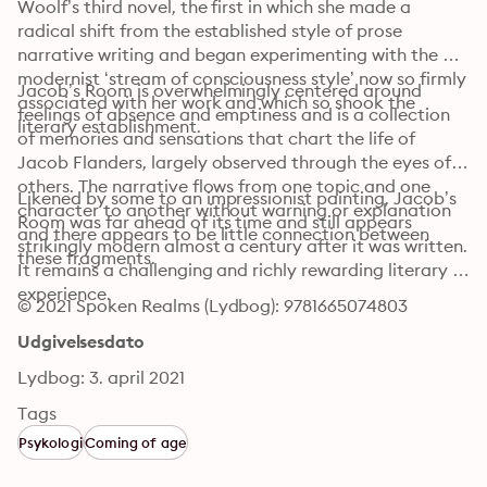
Woolf’s third novel, the first in which she made a 
radical shift from the established style of prose 
narrative writing and began experimenting with the 
modernist ‘stream of consciousness style’ now so firmly 
Jacob’s Room is overwhelmingly centered around 
associated with her work and which so shook the 
feelings of absence and emptiness and is a collection 
literary establishment.
of memories and sensations that chart the life of 
Jacob Flanders, largely observed through the eyes of 
others. The narrative flows from one topic and one 
Likened by some to an impressionist painting, Jacob’s 
character to another without warning or explanation 
Room was far ahead of its time and still appears 
and there appears to be little connection between 
strikingly modern almost a century after it was written. 
these fragments.
It remains a challenging and richly rewarding literary 
experience.
© 2021 Spoken Realms (Lydbog): 9781665074803
Udgivelsesdato
Lydbog: 3. april 2021
Tags
Psykologi
Coming of age