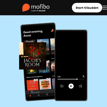
Start tilbuddet