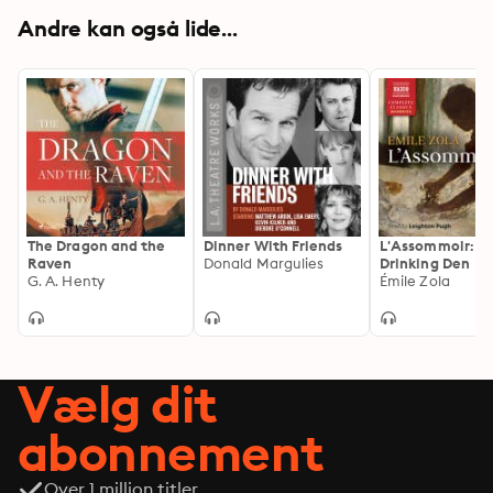
Andre kan også lide...
The Dragon and the
Dinner With Friends
L'Assommoir: T
Raven
Donald Margulies
Drinking Den
G. A. Henty
Émile Zola
Vælg dit
abonnement
Over 1 million titler