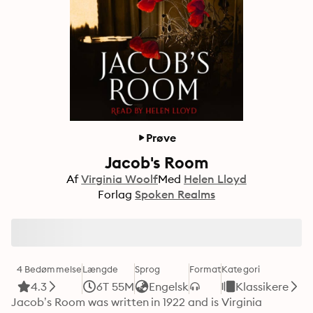
Prøve
Jacob's Room
Af
Virginia Woolf
Med
Helen Lloyd
Forlag
Spoken Realms
4 Bedømmelse
Længde
Sprog
Format
Kategori
4.3
6T 55M
Engelsk
Klassikere
Jacob’s Room was written in 1922 and is Virginia 