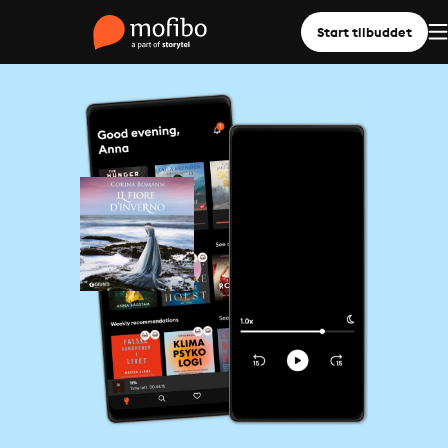
Start tilbuddet