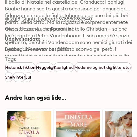
il ballo di Natale nel castello del Granduca: i coniugi 
Baabe hanno scelto questa occasione per annunciare il 
fidanzamento della figlia Johanna con uno dei più bei 
© 2018 Giunti (Lydbog): 9788809875401
partiti della città. Ma la ragazza è sorprendentemete 
triste. Nessuno – neppure il fratello Christian – sa che 
Oversættere: Lucia Ferrantini
lei è legata a Peter Vandenboom. Il suo amore è senza 
Udgivelsesdato
speranza, perché i Vandenboom sono nemici giurati dei 
Baabe. Un evento inaspettato sconvolge, però, i 
Lydbog: 29. november 2018
progetti dei suoi genitori: durante una cavalcata sulla 
Tags
spiaggia Christian trova una giovane riversa sulla 
Historisk fiktion
Hyggelig
Kærlighed
Moderne og nutidig litteratur
battigia, priva di sensi: fra le dita stringe un rametto di 
ciliegio... © by Ullstein Buchverlage GmbH, Berlin. 
Sne
Vinter
Jul
Published in 2016 by List Verlag - © 2017 Giunti Editore 
S.p.A.
Andre kan også lide...