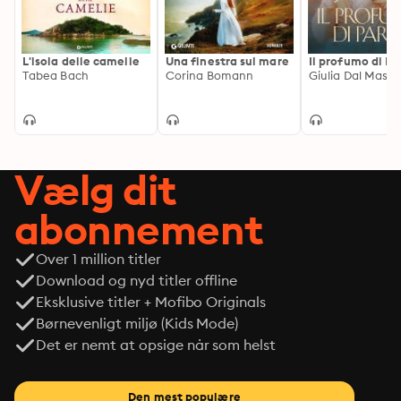
L'isola delle camelie
Una finestra sul mare
Il profumo di Pa
Tabea Bach
Corina Bomann
Giulia Dal Mas
Vælg dit
abonnement
Over 1 million titler
Download og nyd titler offline
Eksklusive titler + Mofibo Originals
Børnevenligt miljø (Kids Mode)
Det er nemt at opsige når som helst
Den mest populære