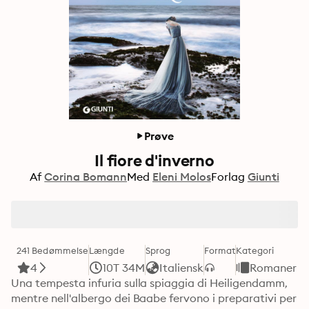
Prøve
Il fiore d'inverno
Af
Corina Bomann
Med
Eleni Molos
Forlag
Giunti
241 Bedømmelse
Længde
Sprog
Format
Kategori
4
10T 34M
Italiensk
Romaner
Una tempesta infuria sulla spiaggia di Heiligendamm, 
mentre nell'albergo dei Baabe fervono i preparativi per 