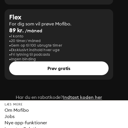
Flex
For dig som vil prøve Mofibo.
89 kr.
/måned
1 konto
20 timer/måned
Gem op til 100 ubrugte timer
Eksklusivt indhold hver uge
Fri lytning til podcasts
Ingen binding
Prøv gratis
Har du en rabatkode?
Indtast koden her
LÆS MERE
Om Mofibo
Jobs
Nye app-funktioner