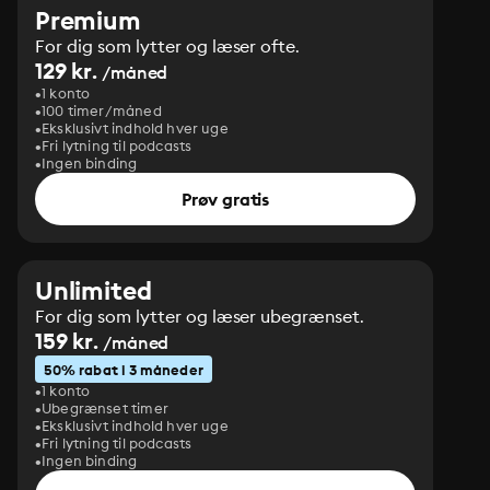
di Sinbad il marinaio. La famiglia Morrel passa dal 
Premium
dolore alla gioia, mentre, in disparte, Sindbad il 
For dig som lytter og læser ofte.
marinaio, alias Edmond Dantès, assiste alla scena per 
129 kr.
/måned
poi salpare col suo yacht. Chi doveva essere 
1 konto
ricompensato lo è stato, adesso è il momento di 
100 timer/måned
Eksklusivt indhold hver uge
preparare la vendetta.
Fri lytning til podcasts
Ingen binding
Prøv gratis
Unlimited
For dig som lytter og læser ubegrænset.
159 kr.
/måned
50% rabat i 3 måneder
1 konto
Ubegrænset timer
Eksklusivt indhold hver uge
Fri lytning til podcasts
Ingen binding