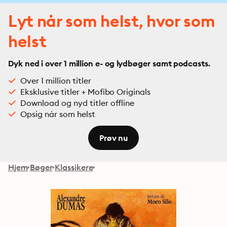
Lyt når som helst, hvor som
helst
Dyk ned i over 1 million e- og lydbøger samt podcasts.
Over 1 million titler
Eksklusive titler + Mofibo Originals
Download og nyd titler offline
Opsig når som helst
Prøv nu
Hjem
Bøger
Klassikere