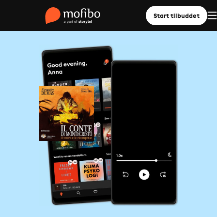
Start tilbuddet