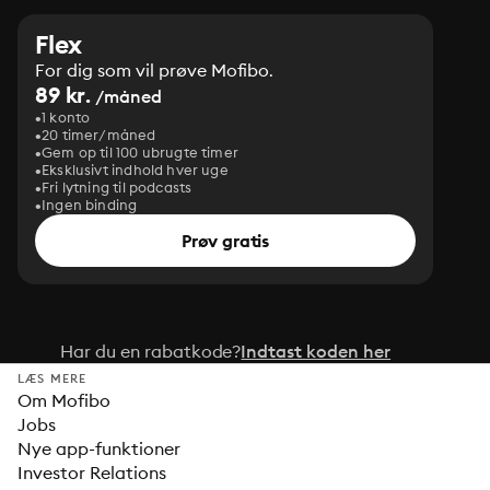
Flex
For dig som vil prøve Mofibo.
89 kr.
/måned
1 konto
20 timer/måned
Gem op til 100 ubrugte timer
Eksklusivt indhold hver uge
Fri lytning til podcasts
Ingen binding
Prøv gratis
Har du en rabatkode?
Indtast koden her
LÆS MERE
Om Mofibo
Jobs
Nye app-funktioner
Investor Relations