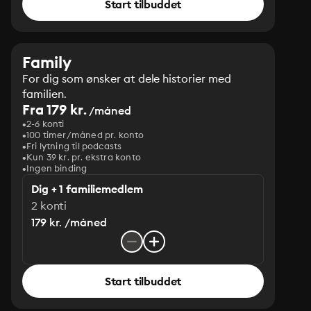
Start tilbuddet
Family
For dig som ønsker at dele historier med
familien.
Fra 179 kr.
/måned
2-6 konti
100 timer/måned pr. konto
Fri lytning til podcasts
Kun 39 kr. pr. ekstra konto
Ingen binding
Dig + 1 familiemedlem
2 konti
179 kr. /måned
Start tilbuddet