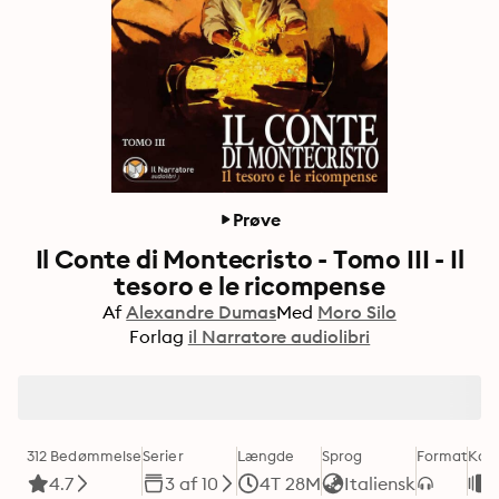
Prøve
Il Conte di Montecristo - Tomo III - Il
tesoro e le ricompense
Af
Alexandre Dumas
Med
Moro Silo
Forlag
il Narratore audiolibri
312 Bedømmelse
Serier
Længde
Sprog
Format
Kate
4.7
3 af 10
4T 28M
Italiensk
K