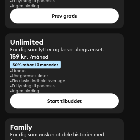
Fri lytning til podcasts
Ingen binding
Prøv gratis
Unlimited
For dig som lytter og læser ubegrænset.
159 kr.
/måned
50% rabat i 3 måneder
1 konto
Ubegrænset timer
Eksklusivt indhold hver uge
Fri lytning til podcasts
Ingen binding
Start tilbuddet
Family
For dig som ønsker at dele historier med