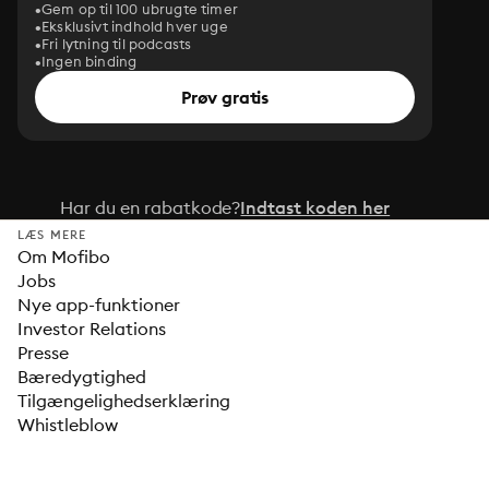
Gem op til 100 ubrugte timer
Eksklusivt indhold hver uge
Fri lytning til podcasts
Ingen binding
Prøv gratis
Har du en rabatkode?
Indtast koden her
LÆS MERE
Om Mofibo
Jobs
Nye app-funktioner
Investor Relations
Presse
Bæredygtighed
Tilgængelighedserklæring
Whistleblow