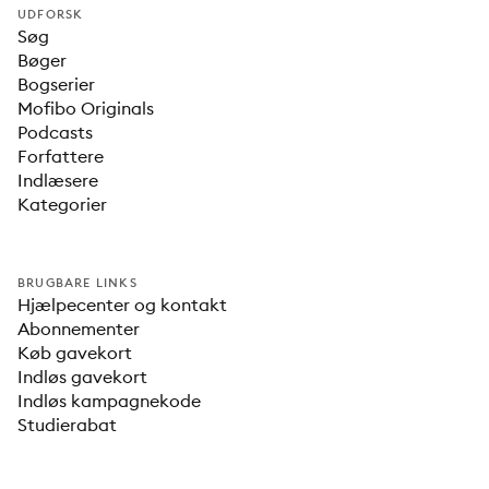
UDFORSK
Søg
Bøger
Bogserier
Mofibo Originals
Podcasts
Forfattere
Indlæsere
Kategorier
BRUGBARE LINKS
Hjælpecenter og kontakt
Abonnementer
Køb gavekort
Indløs gavekort
Indløs kampagnekode
Studierabat