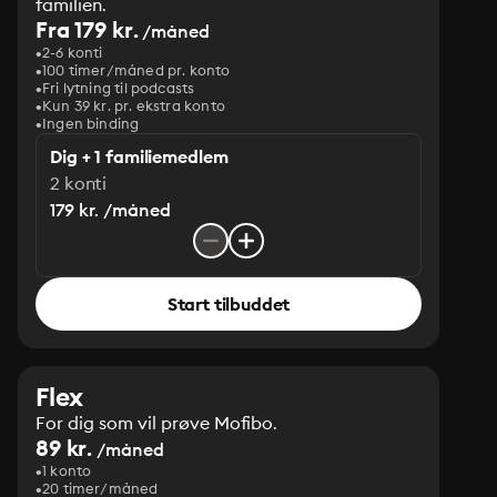
familien.
Fra 179 kr.
/måned
2-6 konti
100 timer/måned pr. konto
Fri lytning til podcasts
Kun 39 kr. pr. ekstra konto
Ingen binding
Dig + 1 familiemedlem
2 konti
179 kr. /måned
Start tilbuddet
Flex
For dig som vil prøve Mofibo.
89 kr.
/måned
1 konto
20 timer/måned