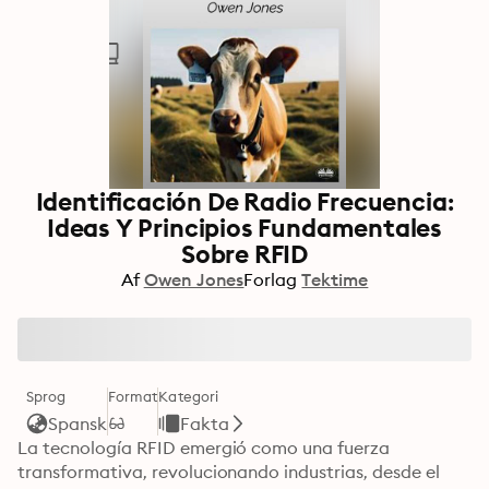
Identificación De Radio Frecuencia:
Ideas Y Principios Fundamentales
Sobre RFID
Af
Owen Jones
Forlag
Tektime
Sprog
Format
Kategori
Spansk
Fakta
La tecnología RFID emergió como una fuerza 
transformativa, revolucionando industrias, desde el 