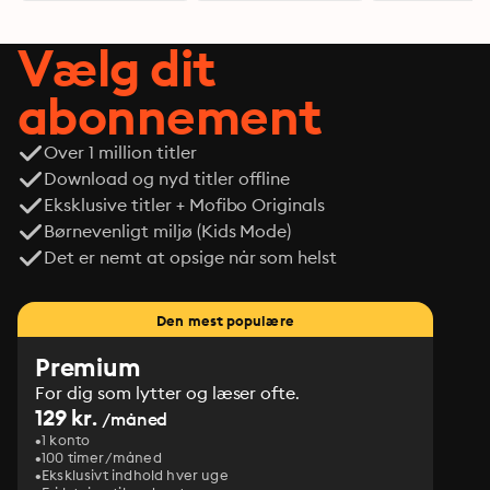
Vælg dit
abonnement
Over 1 million titler
Download og nyd titler offline
Eksklusive titler + Mofibo Originals
Børnevenligt miljø (Kids Mode)
Det er nemt at opsige når som helst
Den mest populære
Premium
For dig som lytter og læser ofte.
129 kr.
/måned
1 konto
100 timer/måned
Eksklusivt indhold hver uge