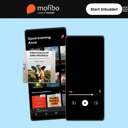
Start tilbuddet