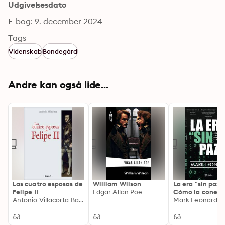
Udgivelsesdato
E-bog: 9. december 2024
Tags
Videnskab
Bondegård
Andre kan også lide...
Las cuatro esposas de
William Wilson
La era "sin paz":
Felipe II
Edgar Allan Poe
Cómo la conect
Antonio Villacorta Baños-García
genera conflict
Mark Leonard