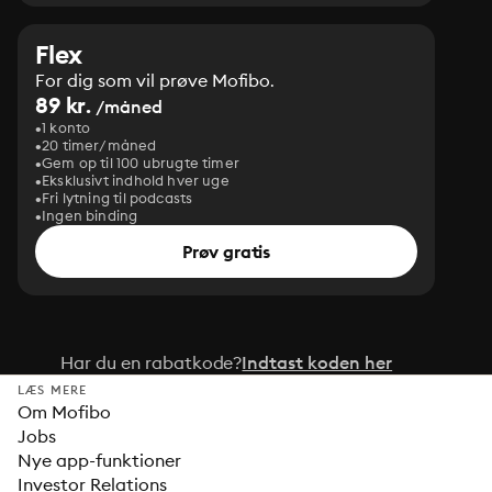
Flex
For dig som vil prøve Mofibo.
89 kr.
/måned
1 konto
20 timer/måned
Gem op til 100 ubrugte timer
Eksklusivt indhold hver uge
Fri lytning til podcasts
Ingen binding
Prøv gratis
Har du en rabatkode?
Indtast koden her
LÆS MERE
Om Mofibo
Jobs
Nye app-funktioner
Investor Relations