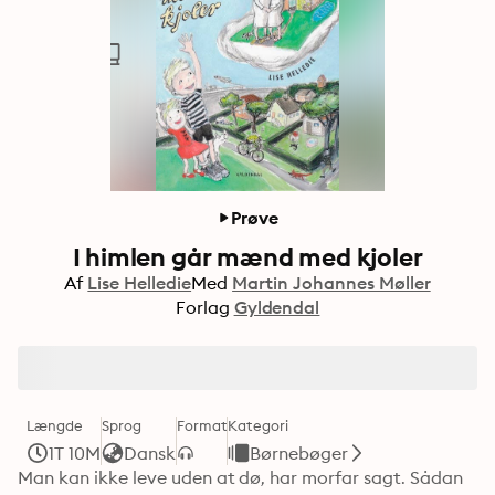
Prøve
I himlen går mænd med kjoler
Af
Lise Helledie
Med
Martin Johannes Møller
Forlag
Gyldendal
Længde
Sprog
Format
Kategori
1T 10M
Dansk
Børnebøger
Man kan ikke leve uden at dø, har morfar sagt. Sådan 