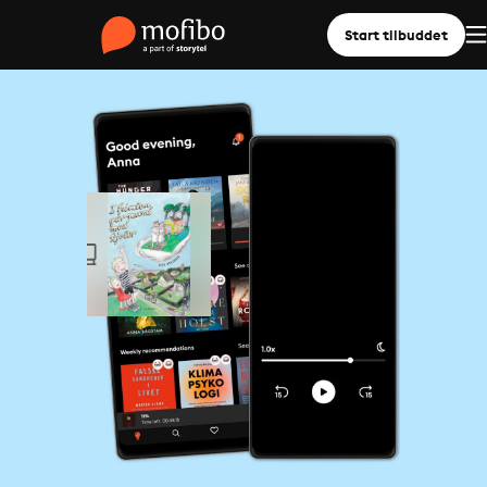
Start tilbuddet