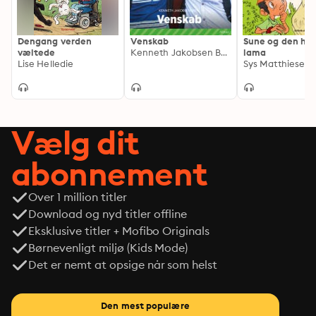
Dengang verden
Venskab
Sune og den hvi
væltede
Kenneth Jakobsen Bøye
lama
Lise Helledie
Sys Matthiesen
Vælg dit
abonnement
Over 1 million titler
Download og nyd titler offline
Eksklusive titler + Mofibo Originals
Børnevenligt miljø (Kids Mode)
Det er nemt at opsige når som helst
Den mest populære