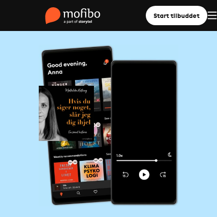
Start tilbuddet