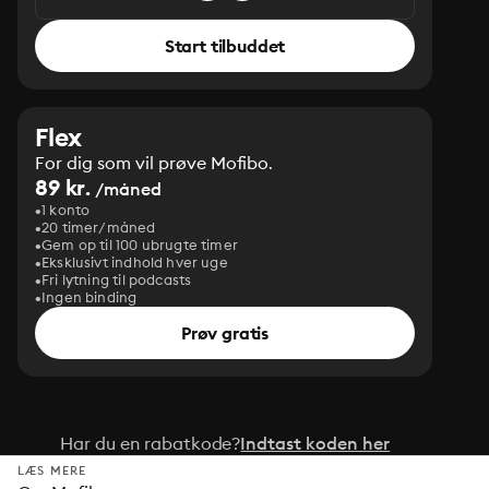
Start tilbuddet
Flex
For dig som vil prøve Mofibo.
89 kr.
/måned
1 konto
20 timer/måned
Gem op til 100 ubrugte timer
Eksklusivt indhold hver uge
Fri lytning til podcasts
Ingen binding
Prøv gratis
Har du en rabatkode?
Indtast koden her
LÆS MERE