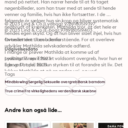
mand på nettet. Han narrer hende til at få taget 
nøgenbilleder, som han truer med at sende til hende 
venner og familie, hvis hun ikke fortsætter. I de 
følgende år sælger hun sin krop og bliver systematisk 
© 2023 Lind & Co (Lydbog): 9789180519397
nedbrudt af krænkeren. Mathilda tror, at det hele er 
© 2023 Lind & Co (E-bog): 9789180519403
hendes egen skyld. Og at hun bliver slået ihjel, hvis hun 
fortæller det til en udenforstående. For at overleve 
Oversættere: Jacob Jonia
udvikler Mathilda selvskadende adfærd.

Udgivelsesdato
I mange år prøver Mathilda at komme ud af 
prostitutionen. Efter et voldsomt overgreb, hvor hun er 
Lydbog: 17. april 2023
lige ved at dø, får hun styrken til at forandre sit liv. Det 
E-bog: 17. april 2023
lykkes Mathilda at gå en anden vej, og ved 
Tags
begyndelsen af den vej møder hun kærligheden. Hvis 
Mindblowing
Sørgelig
Seksuelle overgreb
Barsk barndom
du siger noget, dør du er en hudløst ærlig skildring af, 
hvordan Mathilda blev offer for grooming, og hvordan 
True crime
Fra virkelighedens verden
Barsk skæbne
det præger hende i dag.
Andre kan også lide...