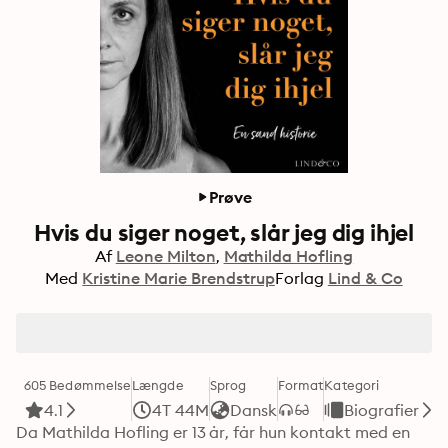
Prøve
Hvis du siger noget, slår jeg dig ihjel
Af
Leone Milton
Mathilda Hofling
Med
Kristine Marie Brendstrup
Forlag
Lind & Co
605 Bedømmelse
Længde
Sprog
Format
Kategori
4.1
4T 44M
Dansk
Biografier
Da Mathilda Hofling er 13 år, får hun kontakt med en 