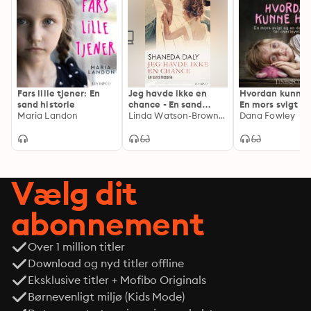
Fars lille tjener: En
Jeg havde ikke en
Hvordan kunne 
sand historie
chance - En sand
En mors svigt o
Maria Landon
historie
Linda Watson-Brown, Shaneda Daly
datters kamp fo
Dana Fowley
overlevelse
Vælg dit
abonnement
Over 1 million titler
Download og nyd titler offline
Eksklusive titler + Mofibo Originals
Børnevenligt miljø (Kids Mode)