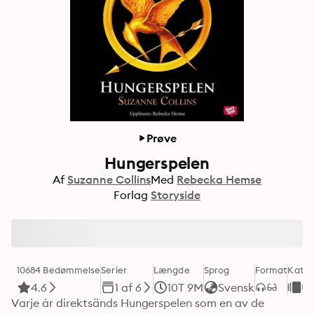
Prøve
Hungerspelen
Af
Suzanne Collins
Med
Rebecka Hemse
Forlag
Storyside
10684 Bedømmelse
Serier
Længde
Sprog
Format
Kateg
4.6
1 af 6
10T 9M
Svensk
U
Varje år direktsänds Hungerspelen som en av de 