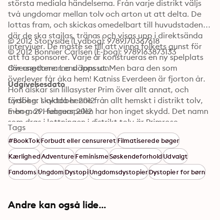
största mediala händelserna. Från varje distrikt väljs 
två ungdomar mellan tolv och arton ut att delta. De 
lottas fram, och skickas omedelbart till huvudstaden 
där de ska stajlas, tränas och visas upp i direktsända 
© 2012 Storyside (Lydbog): 9789170367618
intervjuer. De måste se till att vinna folkets gunst för 
© 2012 Bonnier Carlsen (E-bog): 9789163873133
att få sponsorer. Varje år konstrueras en ny spelplats 
där ungdomarna släpps ut. Men bara den som 
Oversættere: Lena Jonsson
överlever får åka hem! Katniss Everdeen är fjorton år. 
Udgivelsesdato
Hon älskar sin lillasyster Prim över allt annat, och 
försöker skydda henne från allt hemskt i distrikt tolv, 
Lydbog: 1. oktober 2012
men mot Hungerspelen har hon inget skydd. Det namn 
E-bog: 29. februar 2012
som dras i lottningen i distrikt tolv är Primrose 
Tags
Everdeen, och Katniss ser ingen annan utväg än att 
#BookTok
Forbudt eller censureret
Filmatiserede bøger
själv ta Prims plats i spelen... Suzanne Collins har skrivit 
en gastkramande framtidsroman om liv och död. men 
Kærlighed
Adventure
Feminisme
Søskendeforhold
Udvalgt
det är lika mycket en roman om vår tids television – 
Fandoms
Ungdom
Dystopi
Ungdomsdystopier
Dystopier for børn
som är grym, rå, falsk och egentligen bara handlar om 
en sak – tittarsiffror.
Andre kan også lide...