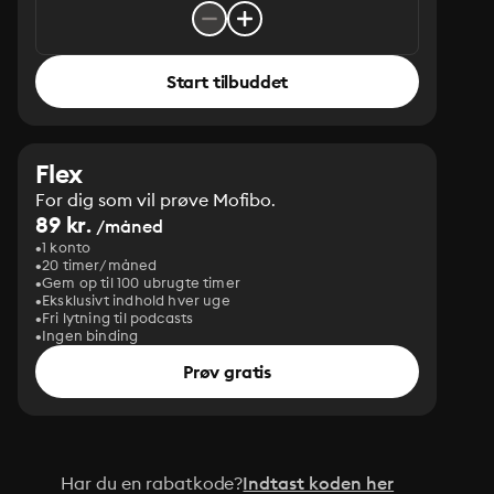
Start tilbuddet
Flex
For dig som vil prøve Mofibo.
89 kr.
/måned
1 konto
20 timer/måned
Gem op til 100 ubrugte timer
Eksklusivt indhold hver uge
Fri lytning til podcasts
Ingen binding
Prøv gratis
Har du en rabatkode?
Indtast koden her