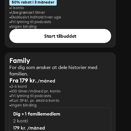
50% rabat i 3 måneder
1 konto
Ubegrænset timer
Eksklusivt indhold hver uge
Fri lytning til podcasts
Ingen binding
Start tilbuddet
Family
For dig som ønsker at dele historier med
familien.
Fra 179 kr.
/måned
2-6 konti
100 timer/måned pr. konto
Fri lytning til podcasts
Kun 39 kr. pr. ekstra konto
Ingen binding
Dig + 1 familiemedlem
2 konti
179 kr. /måned