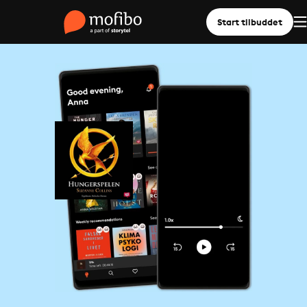
Start tilbuddet