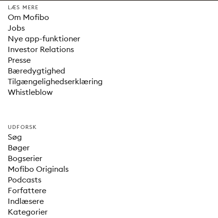
LÆS MERE
Om Mofibo
Jobs
Nye app-funktioner
Investor Relations
Presse
Bæredygtighed
Tilgængelighedserklæring
Whistleblow
UDFORSK
Søg
Bøger
Bogserier
Mofibo Originals
Podcasts
Forfattere
Indlæsere
Kategorier