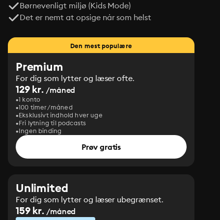
Børnevenligt miljø (Kids Mode)
Det er nemt at opsige når som helst
Den mest populære
Premium
For dig som lytter og læser ofte.
129 kr.
/måned
1 konto
100 timer/måned
Eksklusivt indhold hver uge
Fri lytning til podcasts
Ingen binding
Prøv gratis
Unlimited
For dig som lytter og læser ubegrænset.
159 kr.
/måned