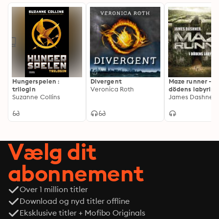
Hungerspelen :
Divergent
Maze runner - I
trilogin
Veronica Roth
dödens labyrint
Suzanne Collins
James Dashner
Vælg dit
abonnement
Over 1 million titler
Download og nyd titler offline
Eksklusive titler + Mofibo Originals